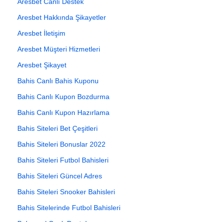
Aresbet Canlı Destek
Aresbet Hakkında Şikayetler
Aresbet İletişim
Aresbet Müşteri Hizmetleri
Aresbet Şikayet
Bahis Canlı Bahis Kuponu
Bahis Canlı Kupon Bozdurma
Bahis Canlı Kupon Hazırlama
Bahis Siteleri Bet Çeşitleri
Bahis Siteleri Bonuslar 2022
Bahis Siteleri Futbol Bahisleri
Bahis Siteleri Güncel Adres
Bahis Siteleri Snooker Bahisleri
Bahis Sitelerinde Futbol Bahisleri