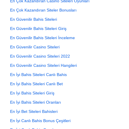
En Çok Kazandıran Casino Siteleri Oyunları
En Çok Kazandıran Siteler Bonusları
En Güvenilir Bahis Siteleri
En Güvenilir Bahis Siteleri Giriş
En Güvenilir Bahis Siteleri İnceleme
En Güvenilir Casino Siteleri
En Güvenilir Casino Siteleri 2022
En Güvenilir Casino Siteleri Hangileri
En İyi Bahis Siteleri Canlı Bahis
En İyi Bahis Siteleri Canlı Bet
En İyi Bahis Siteleri Giriş
En İyi Bahis Siteleri Oranları
En İyi Bet Siteleri Bahisleri
En İyi Canlı Bahis Bonus Çeşitleri