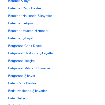
Betebet Şikayet
Betexper Canlı Destek
Betexper Hakkında Şikayetler
Betexper İletişim
Betexper Müşteri Hizmetleri
Betexper Şikayet
Betgaranti Canlı Destek
Betgaranti Hakkında Şikayetler
Betgaranti İletişim
Betgaranti Müşteri Hizmetleri
Betgaranti Şikayet
Betist Canlı Destek
Betist Hakkında Şikayetler
Betist İletişim