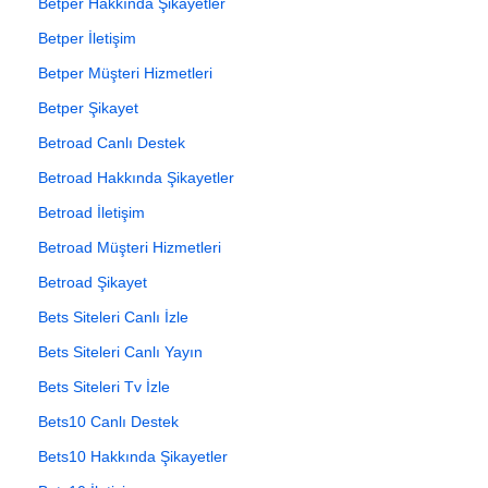
Betper Hakkında Şikayetler
Betper İletişim
Betper Müşteri Hizmetleri
Betper Şikayet
Betroad Canlı Destek
Betroad Hakkında Şikayetler
Betroad İletişim
Betroad Müşteri Hizmetleri
Betroad Şikayet
Bets Siteleri Canlı İzle
Bets Siteleri Canlı Yayın
Bets Siteleri Tv İzle
Bets10 Canlı Destek
Bets10 Hakkında Şikayetler