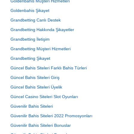
Goldenbahis Müşteri Hizmetleri
Goldenbahis Şikayet
Grandbetting Canlı Destek
Grandbetting Hakkında Şikayetler
Grandbetting İletişim
Grandbetting Müşteri Hizmetleri
Grandbetting Şikayet
Güncel Bahis Siteleri Farklı Bahis Türleri
Güncel Bahis Siteleri Giriş
Güncel Bahis Siteleri Üyelik
Güncel Casino Siteleri Slot Oyunları
Güvenilir Bahis Siteleri
Güvenilir Bahis Siteleri 2022 Promosyonları
Güvenilir Bahis Siteleri Bonuslar