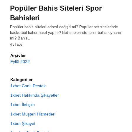
Popüler Bahis Siteleri Spor
Bahisleri
Popüler bahis siteleri adresi değişti mi? Popüler bet sitelerinde
basketbol bahsi nasıl yapılır? Bet sitelerinde tenis bahsi oynanır
mı? Bahis…
4 yıl ago
Arşivler
Eylül 2022
Kategoriler
1xbet Canlı Destek
1xbet Hakkında Şikayetler
1xbet İletişim
1xbet Müşteri Hizmetleri
1xbet Şikayet