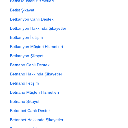
Betist Müşteri Hizmetleri
Betist Şikayet
Betkanyon Canlı Destek
Betkanyon Hakkında Şikayetler
Betkanyon İletişim
Betkanyon Müşteri Hizmetleri
Betkanyon Şikayet
Betnano Canlı Destek
Betnano Hakkında Şikayetler
Betnano İletişim
Betnano Müşteri Hizmetleri
Betnano Şikayet
Betonbet Canlı Destek
Betonbet Hakkında Şikayetler