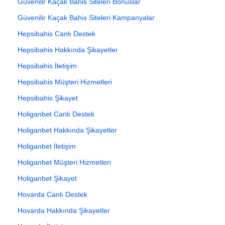
Güvenilir Kaçak Bahis Siteleri Bonuslar
Güvenilir Kaçak Bahis Siteleri Kampanyalar
Hepsibahis Canlı Destek
Hepsibahis Hakkında Şikayetler
Hepsibahis İletişim
Hepsibahis Müşteri Hizmetleri
Hepsibahis Şikayet
Holiganbet Canlı Destek
Holiganbet Hakkında Şikayetler
Holiganbet İletişim
Holiganbet Müşteri Hizmetleri
Holiganbet Şikayet
Hovarda Canlı Destek
Hovarda Hakkında Şikayetler