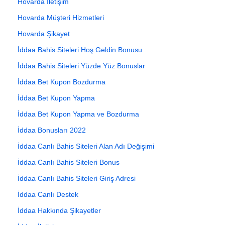
Hovarda İletişim
Hovarda Müşteri Hizmetleri
Hovarda Şikayet
İddaa Bahis Siteleri Hoş Geldin Bonusu
İddaa Bahis Siteleri Yüzde Yüz Bonuslar
İddaa Bet Kupon Bozdurma
İddaa Bet Kupon Yapma
İddaa Bet Kupon Yapma ve Bozdurma
İddaa Bonusları 2022
İddaa Canlı Bahis Siteleri Alan Adı Değişimi
İddaa Canlı Bahis Siteleri Bonus
İddaa Canlı Bahis Siteleri Giriş Adresi
İddaa Canlı Destek
İddaa Hakkında Şikayetler