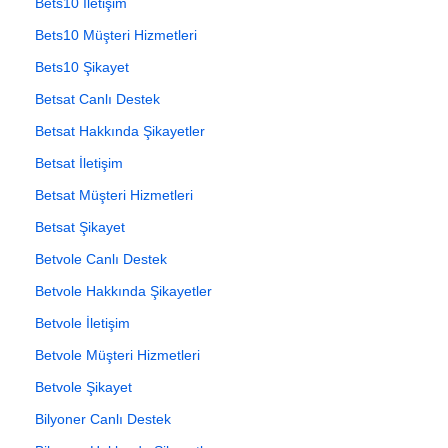
Bets10 İletişim
Bets10 Müşteri Hizmetleri
Bets10 Şikayet
Betsat Canlı Destek
Betsat Hakkında Şikayetler
Betsat İletişim
Betsat Müşteri Hizmetleri
Betsat Şikayet
Betvole Canlı Destek
Betvole Hakkında Şikayetler
Betvole İletişim
Betvole Müşteri Hizmetleri
Betvole Şikayet
Bilyoner Canlı Destek