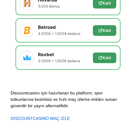
Katıl
%300 Bonus
Betroad
Katıl
4.000₺ + 1.000₺ bedava
Rexbet
Katıl
3.000₺ + 1.500₺ bedava
Discountcasino için hazırlanan bu platform, spor
tutkunlarına kesintisiz ve hızlı maç izleme imkânı sunan
güvenilir bir yayın alternatifidir.
DISCOUNTCASINO MAÇ İZLE