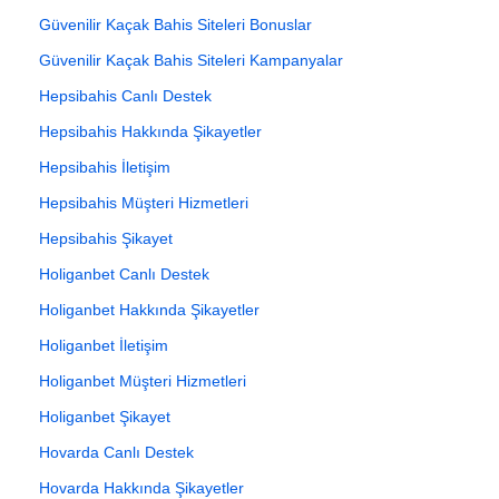
Güvenilir Kaçak Bahis Siteleri Bonuslar
Güvenilir Kaçak Bahis Siteleri Kampanyalar
Hepsibahis Canlı Destek
Hepsibahis Hakkında Şikayetler
Hepsibahis İletişim
Hepsibahis Müşteri Hizmetleri
Hepsibahis Şikayet
Holiganbet Canlı Destek
Holiganbet Hakkında Şikayetler
Holiganbet İletişim
Holiganbet Müşteri Hizmetleri
Holiganbet Şikayet
Hovarda Canlı Destek
Hovarda Hakkında Şikayetler