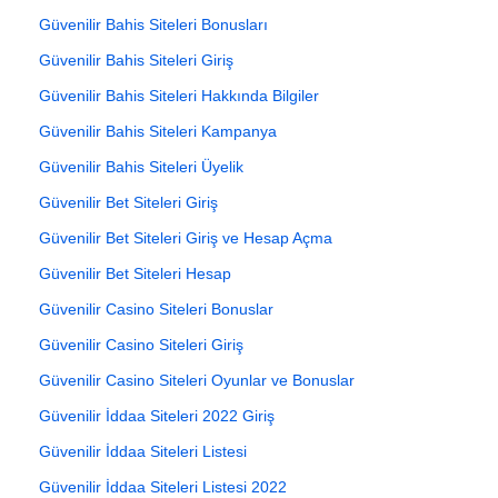
Güvenilir Bahis Siteleri Bonusları
Güvenilir Bahis Siteleri Giriş
Güvenilir Bahis Siteleri Hakkında Bilgiler
Güvenilir Bahis Siteleri Kampanya
Güvenilir Bahis Siteleri Üyelik
Güvenilir Bet Siteleri Giriş
Güvenilir Bet Siteleri Giriş ve Hesap Açma
Güvenilir Bet Siteleri Hesap
Güvenilir Casino Siteleri Bonuslar
Güvenilir Casino Siteleri Giriş
Güvenilir Casino Siteleri Oyunlar ve Bonuslar
Güvenilir İddaa Siteleri 2022 Giriş
Güvenilir İddaa Siteleri Listesi
Güvenilir İddaa Siteleri Listesi 2022