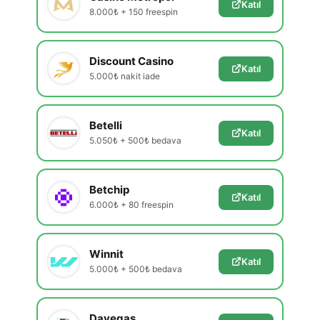
Katıl
8.000₺ + 150 freespin
Discount Casino
Katıl
5.000₺ nakit iade
Betelli
Katıl
5.050₺ + 500₺ bedava
Betchip
Katıl
6.000₺ + 80 freespin
Winnit
Katıl
5.000₺ + 500₺ bedava
Davegas