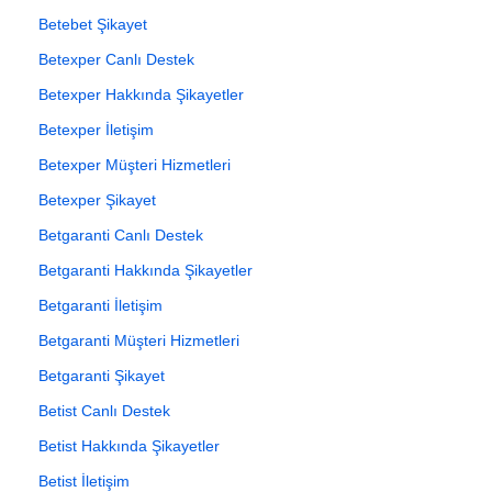
Betebet Şikayet
Betexper Canlı Destek
Betexper Hakkında Şikayetler
Betexper İletişim
Betexper Müşteri Hizmetleri
Betexper Şikayet
Betgaranti Canlı Destek
Betgaranti Hakkında Şikayetler
Betgaranti İletişim
Betgaranti Müşteri Hizmetleri
Betgaranti Şikayet
Betist Canlı Destek
Betist Hakkında Şikayetler
Betist İletişim