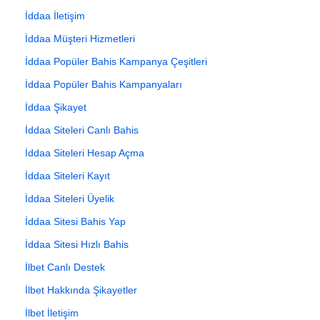
İddaa İletişim
İddaa Müşteri Hizmetleri
İddaa Popüler Bahis Kampanya Çeşitleri
İddaa Popüler Bahis Kampanyaları
İddaa Şikayet
İddaa Siteleri Canlı Bahis
İddaa Siteleri Hesap Açma
İddaa Siteleri Kayıt
İddaa Siteleri Üyelik
İddaa Sitesi Bahis Yap
İddaa Sitesi Hızlı Bahis
İlbet Canlı Destek
İlbet Hakkında Şikayetler
İlbet İletişim