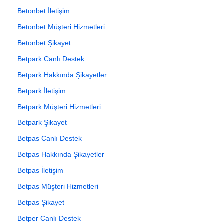
Betonbet İletişim
Betonbet Müşteri Hizmetleri
Betonbet Şikayet
Betpark Canlı Destek
Betpark Hakkında Şikayetler
Betpark İletişim
Betpark Müşteri Hizmetleri
Betpark Şikayet
Betpas Canlı Destek
Betpas Hakkında Şikayetler
Betpas İletişim
Betpas Müşteri Hizmetleri
Betpas Şikayet
Betper Canlı Destek