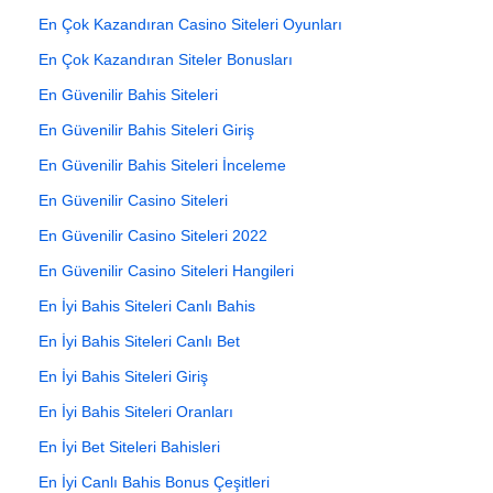
En Çok Kazandıran Casino Siteleri Oyunları
En Çok Kazandıran Siteler Bonusları
En Güvenilir Bahis Siteleri
En Güvenilir Bahis Siteleri Giriş
En Güvenilir Bahis Siteleri İnceleme
En Güvenilir Casino Siteleri
En Güvenilir Casino Siteleri 2022
En Güvenilir Casino Siteleri Hangileri
En İyi Bahis Siteleri Canlı Bahis
En İyi Bahis Siteleri Canlı Bet
En İyi Bahis Siteleri Giriş
En İyi Bahis Siteleri Oranları
En İyi Bet Siteleri Bahisleri
En İyi Canlı Bahis Bonus Çeşitleri