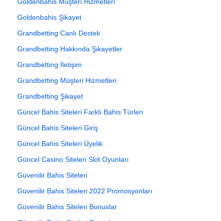
Goldenbahis Müşteri Hizmetleri
Goldenbahis Şikayet
Grandbetting Canlı Destek
Grandbetting Hakkında Şikayetler
Grandbetting İletişim
Grandbetting Müşteri Hizmetleri
Grandbetting Şikayet
Güncel Bahis Siteleri Farklı Bahis Türleri
Güncel Bahis Siteleri Giriş
Güncel Bahis Siteleri Üyelik
Güncel Casino Siteleri Slot Oyunları
Güvenilir Bahis Siteleri
Güvenilir Bahis Siteleri 2022 Promosyonları
Güvenilir Bahis Siteleri Bonuslar