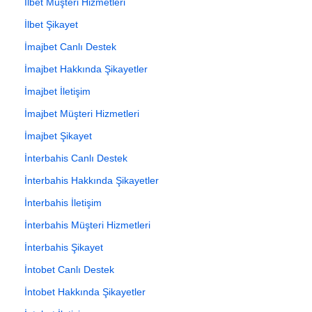
İlbet Müşteri Hizmetleri
İlbet Şikayet
İmajbet Canlı Destek
İmajbet Hakkında Şikayetler
İmajbet İletişim
İmajbet Müşteri Hizmetleri
İmajbet Şikayet
İnterbahis Canlı Destek
İnterbahis Hakkında Şikayetler
İnterbahis İletişim
İnterbahis Müşteri Hizmetleri
İnterbahis Şikayet
İntobet Canlı Destek
İntobet Hakkında Şikayetler