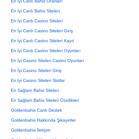
En İyi Canlı Bahis Oranları
En İyi Canlı Bahis Siteleri
En İyi Canlı Casino Siteleri
En İyi Canlı Casino Siteleri Giriş
En İyi Canlı Casino Siteleri Kayıt
En İyi Canlı Casino Siteleri Oyunları
En İyi Casino Siteleri Casino Oyunları
En İyi Casino Siteleri Giriş
En İyi Casino Siteleri Slotlar
En Sağlam Bahis Siteleri
En Sağlam Bahis Siteleri Özellikleri
Goldenbahis Canlı Destek
Goldenbahis Hakkında Şikayetler
Goldenbahis İletişim