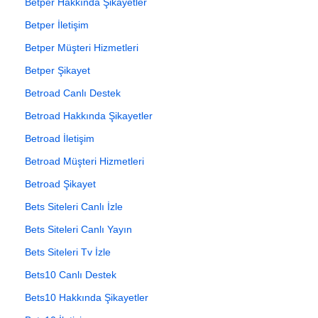
Betper Hakkında Şikayetler
Betper İletişim
Betper Müşteri Hizmetleri
Betper Şikayet
Betroad Canlı Destek
Betroad Hakkında Şikayetler
Betroad İletişim
Betroad Müşteri Hizmetleri
Betroad Şikayet
Bets Siteleri Canlı İzle
Bets Siteleri Canlı Yayın
Bets Siteleri Tv İzle
Bets10 Canlı Destek
Bets10 Hakkında Şikayetler