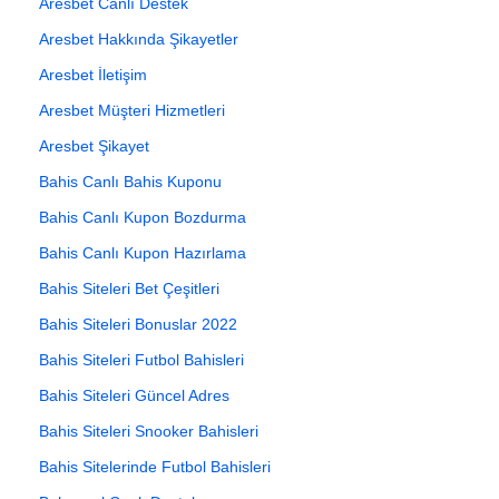
Aresbet Canlı Destek
Aresbet Hakkında Şikayetler
Aresbet İletişim
Aresbet Müşteri Hizmetleri
Aresbet Şikayet
Bahis Canlı Bahis Kuponu
Bahis Canlı Kupon Bozdurma
Bahis Canlı Kupon Hazırlama
Bahis Siteleri Bet Çeşitleri
Bahis Siteleri Bonuslar 2022
Bahis Siteleri Futbol Bahisleri
Bahis Siteleri Güncel Adres
Bahis Siteleri Snooker Bahisleri
Bahis Sitelerinde Futbol Bahisleri