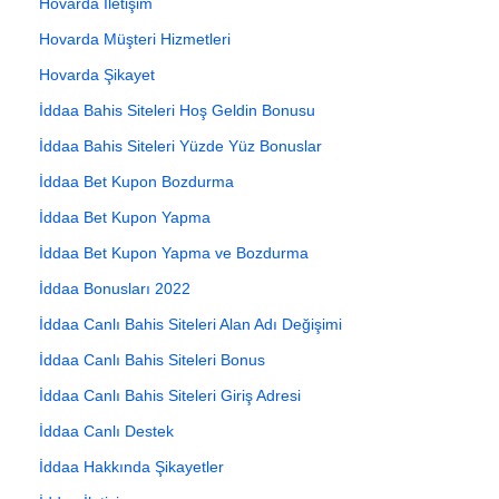
Hovarda İletişim
Hovarda Müşteri Hizmetleri
Hovarda Şikayet
İddaa Bahis Siteleri Hoş Geldin Bonusu
İddaa Bahis Siteleri Yüzde Yüz Bonuslar
İddaa Bet Kupon Bozdurma
İddaa Bet Kupon Yapma
İddaa Bet Kupon Yapma ve Bozdurma
İddaa Bonusları 2022
İddaa Canlı Bahis Siteleri Alan Adı Değişimi
İddaa Canlı Bahis Siteleri Bonus
İddaa Canlı Bahis Siteleri Giriş Adresi
İddaa Canlı Destek
İddaa Hakkında Şikayetler