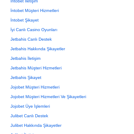
İntobet İletişim
İntobet Müşteri Hizmetleri
İntobet Şikayet
İyi Canlı Casino Oyunları
Jetbahis Canlı Destek
Jetbahis Hakkında Şikayetler
Jetbahis İletişim
Jetbahis Müşteri Hizmetleri
Jetbahis Şikayet
Jojobet Müşteri Hizmetleri
Jojobet Müşteri Hizmetleri Ve Şikayetleri
Jojobet Üye İşlemleri
Julibet Canlı Destek
Julibet Hakkında Şikayetler