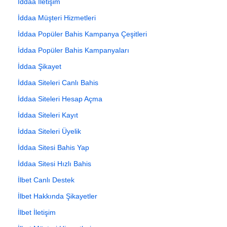
İddaa İletişim
İddaa Müşteri Hizmetleri
İddaa Popüler Bahis Kampanya Çeşitleri
İddaa Popüler Bahis Kampanyaları
İddaa Şikayet
İddaa Siteleri Canlı Bahis
İddaa Siteleri Hesap Açma
İddaa Siteleri Kayıt
İddaa Siteleri Üyelik
İddaa Sitesi Bahis Yap
İddaa Sitesi Hızlı Bahis
İlbet Canlı Destek
İlbet Hakkında Şikayetler
İlbet İletişim