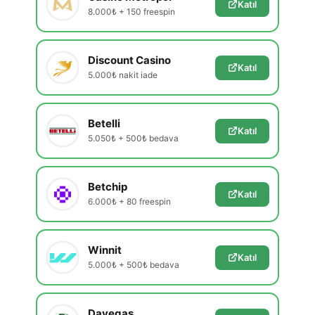
Katıl
8.000₺ + 150 freespin
Discount Casino
Katıl
5.000₺ nakit iade
Betelli
Katıl
5.050₺ + 500₺ bedava
Betchip
Katıl
6.000₺ + 80 freespin
Winnit
Katıl
5.000₺ + 500₺ bedava
Davegas