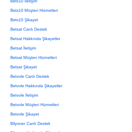
Bets10 İletişim
Bets10 Müşteri Hizmetleri
Bets10 Şikayet
Betsat Canlı Destek
Betsat Hakkında Şikayetler
Betsat İletişim
Betsat Müşteri Hizmetleri
Betsat Şikayet
Betvole Canlı Destek
Betvole Hakkında Şikayetler
Betvole İletişim
Betvole Müşteri Hizmetleri
Betvole Şikayet
Bilyoner Canlı Destek