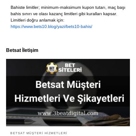
Bahiste limitler; minimum-maksimum kupon tutarı, maç başı
bahis sınırı ve olası kazanç limitleri gibi kuralları kapsar.
Limitleri doğru anlamak için:
https://www.bets10.blog/yazi/bets10-bahis/
Betsat İletişim
BETSAT MÜŞTERI HIZMETLERI