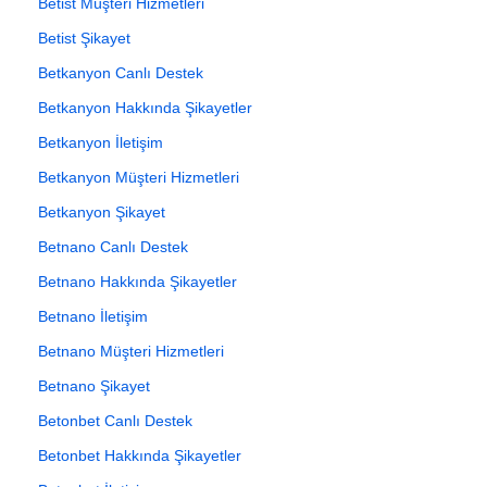
Betist Müşteri Hizmetleri
Betist Şikayet
Betkanyon Canlı Destek
Betkanyon Hakkında Şikayetler
Betkanyon İletişim
Betkanyon Müşteri Hizmetleri
Betkanyon Şikayet
Betnano Canlı Destek
Betnano Hakkında Şikayetler
Betnano İletişim
Betnano Müşteri Hizmetleri
Betnano Şikayet
Betonbet Canlı Destek
Betonbet Hakkında Şikayetler