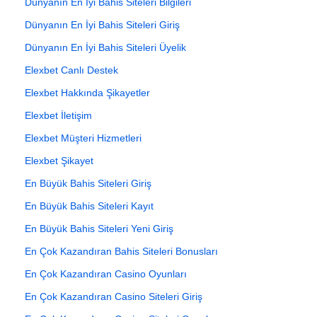
Dünyanın En İyi Bahis Siteleri Bilgileri
Dünyanın En İyi Bahis Siteleri Giriş
Dünyanın En İyi Bahis Siteleri Üyelik
Elexbet Canlı Destek
Elexbet Hakkında Şikayetler
Elexbet İletişim
Elexbet Müşteri Hizmetleri
Elexbet Şikayet
En Büyük Bahis Siteleri Giriş
En Büyük Bahis Siteleri Kayıt
En Büyük Bahis Siteleri Yeni Giriş
En Çok Kazandıran Bahis Siteleri Bonusları
En Çok Kazandıran Casino Oyunları
En Çok Kazandıran Casino Siteleri Giriş