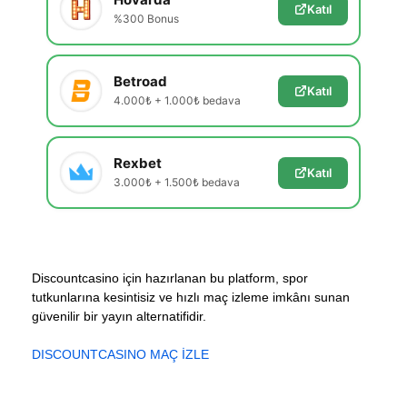
Katıl
%300 Bonus
Betroad
Katıl
4.000₺ + 1.000₺ bedava
Rexbet
Katıl
3.000₺ + 1.500₺ bedava
Discountcasino için hazırlanan bu platform, spor
tutkunlarına kesintisiz ve hızlı maç izleme imkânı sunan
güvenilir bir yayın alternatifidir.
DISCOUNTCASINO MAÇ İZLE