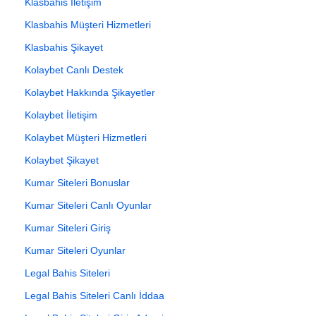
Klasbahis İletişim
Klasbahis Müşteri Hizmetleri
Klasbahis Şikayet
Kolaybet Canlı Destek
Kolaybet Hakkında Şikayetler
Kolaybet İletişim
Kolaybet Müşteri Hizmetleri
Kolaybet Şikayet
Kumar Siteleri Bonuslar
Kumar Siteleri Canlı Oyunlar
Kumar Siteleri Giriş
Kumar Siteleri Oyunlar
Legal Bahis Siteleri
Legal Bahis Siteleri Canlı İddaa