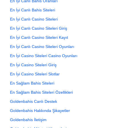
En İyi Canlı Bahis Oranları
En İyi Canlı Bahis Siteleri
En İyi Canlı Casino Siteleri
En İyi Canlı Casino Siteleri Giriş
En İyi Canlı Casino Siteleri Kayıt
En İyi Canlı Casino Siteleri Oyunları
En İyi Casino Siteleri Casino Oyunları
En İyi Casino Siteleri Giriş
En İyi Casino Siteleri Slotlar
En Sağlam Bahis Siteleri
En Sağlam Bahis Siteleri Özellikleri
Goldenbahis Canlı Destek
Goldenbahis Hakkında Şikayetler
Goldenbahis İletişim