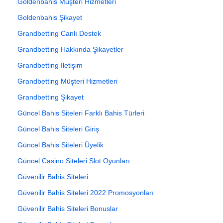
Goldenbahis Müşteri Hizmetleri
Goldenbahis Şikayet
Grandbetting Canlı Destek
Grandbetting Hakkında Şikayetler
Grandbetting İletişim
Grandbetting Müşteri Hizmetleri
Grandbetting Şikayet
Güncel Bahis Siteleri Farklı Bahis Türleri
Güncel Bahis Siteleri Giriş
Güncel Bahis Siteleri Üyelik
Güncel Casino Siteleri Slot Oyunları
Güvenilir Bahis Siteleri
Güvenilir Bahis Siteleri 2022 Promosyonları
Güvenilir Bahis Siteleri Bonuslar