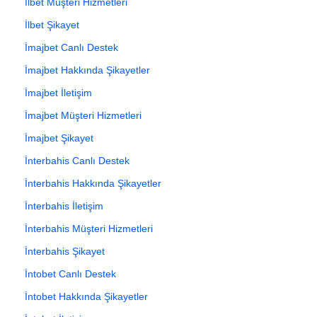
İlbet Müşteri Hizmetleri
İlbet Şikayet
İmajbet Canlı Destek
İmajbet Hakkında Şikayetler
İmajbet İletişim
İmajbet Müşteri Hizmetleri
İmajbet Şikayet
İnterbahis Canlı Destek
İnterbahis Hakkında Şikayetler
İnterbahis İletişim
İnterbahis Müşteri Hizmetleri
İnterbahis Şikayet
İntobet Canlı Destek
İntobet Hakkında Şikayetler