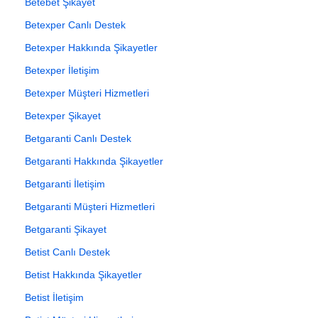
Betebet Şikayet
Betexper Canlı Destek
Betexper Hakkında Şikayetler
Betexper İletişim
Betexper Müşteri Hizmetleri
Betexper Şikayet
Betgaranti Canlı Destek
Betgaranti Hakkında Şikayetler
Betgaranti İletişim
Betgaranti Müşteri Hizmetleri
Betgaranti Şikayet
Betist Canlı Destek
Betist Hakkında Şikayetler
Betist İletişim