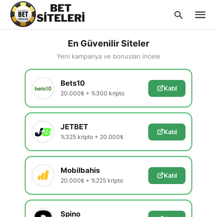
En Güvenilir Siteler
Yeni kampanya ve bonusları incele
Type
Bets10
your
Katıl
searc
20.000₺ + %300 kripto
query
and
hit
enter:
JETBET
Katıl
%325 kripto + 20.000₺
Mobilbahis
Katıl
20.000₺ + %225 kripto
Spino