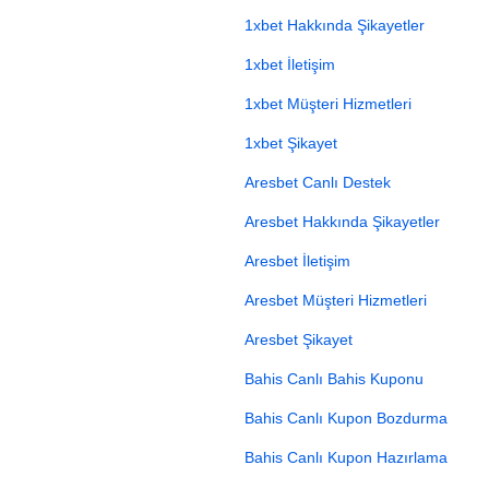
1xbet Hakkında Şikayetler
1xbet İletişim
1xbet Müşteri Hizmetleri
1xbet Şikayet
Aresbet Canlı Destek
Aresbet Hakkında Şikayetler
Aresbet İletişim
Aresbet Müşteri Hizmetleri
Aresbet Şikayet
Bahis Canlı Bahis Kuponu
Bahis Canlı Kupon Bozdurma
Bahis Canlı Kupon Hazırlama