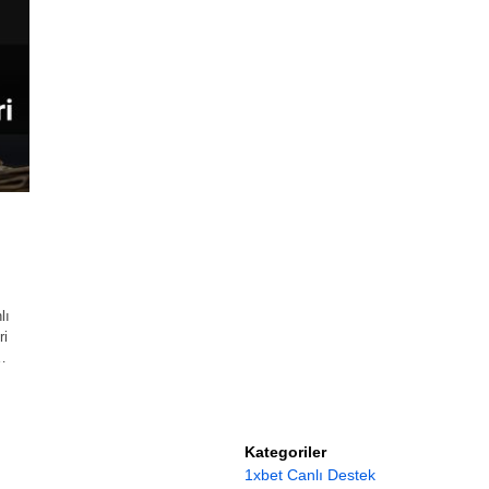
lı
ri
…
Kategoriler
1xbet Canlı Destek