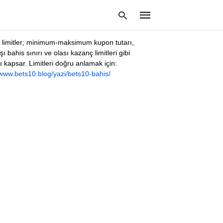
 limitler; minimum-maksimum kupon tutarı,
ı bahis sınırı ve olası kazanç limitleri gibi
rı kapsar. Limitleri doğru anlamak için:
/www.bets10.blog/yazi/bets10-bahis/
Type
your
search
query
and
hit
enter: