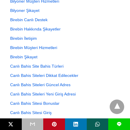
Bilyoner Müşteri Hizmetleri
Bilyoner Şikayet
Birebin Canlı Destek
Birebin Hakkında Şikayetler
Birebin İletişim
Birebin Müşteri Hizmetleri
Birebin Şikayet
Canlı Bahis Site Bahis Türleri
Canlı Bahis Siteleri Dikkat Edilecekler
Canlı Bahis Siteleri Güncel Adres
Canlı Bahis Siteleri Yeni Giriş Adresi
Canlı Bahis Sitesi Bonuslar
Canlı Bahis Sitesi Giriş
Canlı Casino Siteleri Hesap Açma
L