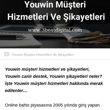
Youwin Müşteri Hizmetleri Ve Şikayetleri
Youwin müşteri hizmetleri ve şikayetleri,
Youwin canlı destek, Youwin şikayetleri neler?
İşte Youwin müşteri hizmetleri hakkında merak
edilenler…
Online bahis piyasasına 2005 yılında giriş yapan