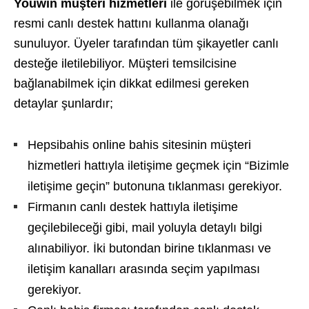
Youwin müşteri hizmetleri
ile görüşebilmek için
resmi canlı destek hattını kullanma olanağı
sunuluyor. Üyeler tarafından tüm şikayetler canlı
desteğe iletilebiliyor. Müşteri temsilcisine
bağlanabilmek için dikkat edilmesi gereken
detaylar şunlardır;
Hepsibahis online bahis sitesinin müşteri
hizmetleri hattıyla iletişime geçmek için “Bizimle
iletişime geçin” butonuna tıklanması gerekiyor.
Firmanın canlı destek hattıyla iletişime
geçilebileceği gibi, mail yoluyla detaylı bilgi
alınabiliyor. İki butondan birine tıklanması ve
iletişim kanalları arasında seçim yapılması
gerekiyor.