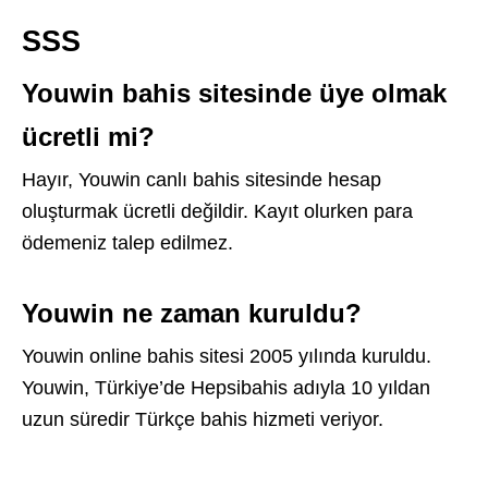
SSS
Youwin bahis sitesinde üye olmak
ücretli mi?
Hayır, Youwin canlı bahis sitesinde hesap
oluşturmak ücretli değildir. Kayıt olurken para
ödemeniz talep edilmez.
Youwin ne zaman kuruldu?
Youwin online bahis sitesi 2005 yılında kuruldu.
Youwin, Türkiye’de Hepsibahis adıyla 10 yıldan
uzun süredir Türkçe bahis hizmeti veriyor.