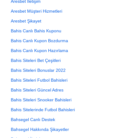
Aresbet İletişim
Aresbet Müşteri Hizmetleri
Aresbet Şikayet
Bahis Canlı Bahis Kuponu
Bahis Canlı Kupon Bozdurma
Bahis Canlı Kupon Hazırlama
Bahis Siteleri Bet Çeşitleri
Bahis Siteleri Bonuslar 2022
Bahis Siteleri Futbol Bahisleri
Bahis Siteleri Güncel Adres
Bahis Siteleri Snooker Bahisleri
Bahis Sitelerinde Futbol Bahisleri
Bahsegel Canlı Destek
Bahsegel Hakkında Şikayetler