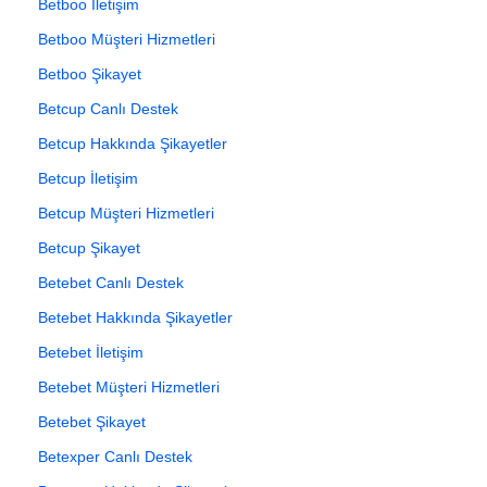
Betboo İletişim
Betboo Müşteri Hizmetleri
Betboo Şikayet
Betcup Canlı Destek
Betcup Hakkında Şikayetler
Betcup İletişim
Betcup Müşteri Hizmetleri
Betcup Şikayet
Betebet Canlı Destek
Betebet Hakkında Şikayetler
Betebet İletişim
Betebet Müşteri Hizmetleri
Betebet Şikayet
Betexper Canlı Destek