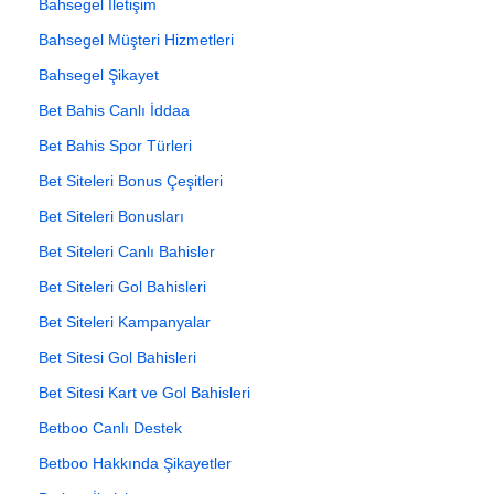
Bahsegel İletişim
Bahsegel Müşteri Hizmetleri
Bahsegel Şikayet
Bet Bahis Canlı İddaa
Bet Bahis Spor Türleri
Bet Siteleri Bonus Çeşitleri
Bet Siteleri Bonusları
Bet Siteleri Canlı Bahisler
Bet Siteleri Gol Bahisleri
Bet Siteleri Kampanyalar
Bet Sitesi Gol Bahisleri
Bet Sitesi Kart ve Gol Bahisleri
Betboo Canlı Destek
Betboo Hakkında Şikayetler