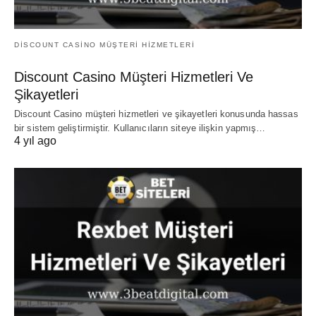
DISCOUNT CASINO MÜŞTERI HIZMETLERI
Discount Casino Müşteri Hizmetleri Ve
Şikayetleri
Discount Casino müşteri hizmetleri ve şikayetleri konusunda hassas
bir sistem geliştirmiştir. Kullanıcıların siteye ilişkin yapmış…
4 yıl ago