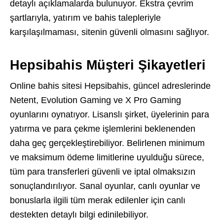
detaylı açıklamalarda bulunuyor. Ekstra çevrim
şartlarıyla, yatırım ve bahis talepleriyle
karşılaşılmaması, sitenin güvenli olmasını sağlıyor.
Hepsibahis Müşteri Şikayetleri
Online bahis sitesi Hepsibahis, güncel adreslerinde
Netent, Evolution Gaming ve X Pro Gaming
oyunlarını oynatıyor. Lisanslı şirket, üyelerinin para
yatırma ve para çekme işlemlerini beklenenden
daha geç gerçekleştirebiliyor. Belirlenen minimum
ve maksimum ödeme limitlerine uyulduğu sürece,
tüm para transferleri güvenli ve iptal olmaksızın
sonuçlandırılıyor. Sanal oyunlar, canlı oyunlar ve
bonuslarla ilgili tüm merak edilenler için canlı
destekten detaylı bilgi edinilebiliyor.