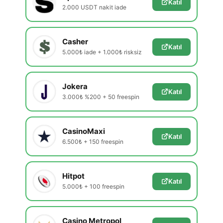
Katıl
2.000 USDT nakit iade
Casher
Katıl
5.000₺ iade + 1.000₺ risksiz
Jokera
Katıl
3.000₺ %200 + 50 freespin
CasinoMaxi
Katıl
6.500₺ + 150 freespin
Hitpot
Katıl
5.000₺ + 100 freespin
Casino Metropol