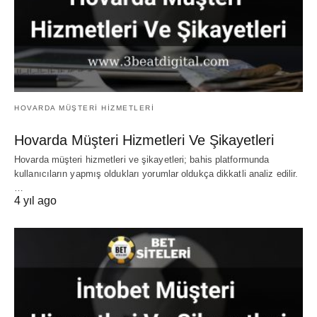
HOVARDA MÜŞTERI HIZMETLERI
Hovarda Müşteri Hizmetleri Ve Şikayetleri
Hovarda müşteri hizmetleri ve şikayetleri; bahis platformunda
kullanıcıların yapmış oldukları yorumlar oldukça dikkatli analiz edilir.
…
4 yıl ago