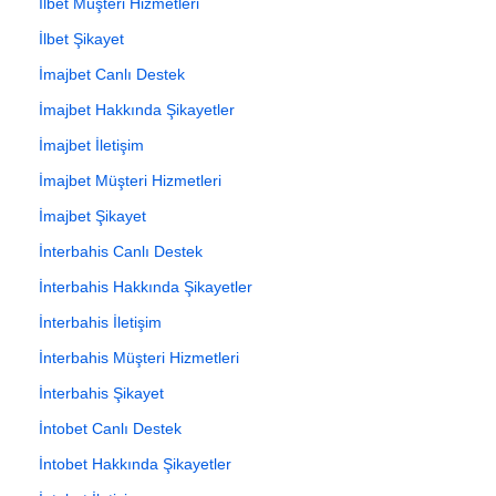
İlbet Müşteri Hizmetleri
İlbet Şikayet
İmajbet Canlı Destek
İmajbet Hakkında Şikayetler
İmajbet İletişim
İmajbet Müşteri Hizmetleri
İmajbet Şikayet
İnterbahis Canlı Destek
İnterbahis Hakkında Şikayetler
İnterbahis İletişim
İnterbahis Müşteri Hizmetleri
İnterbahis Şikayet
İntobet Canlı Destek
İntobet Hakkında Şikayetler