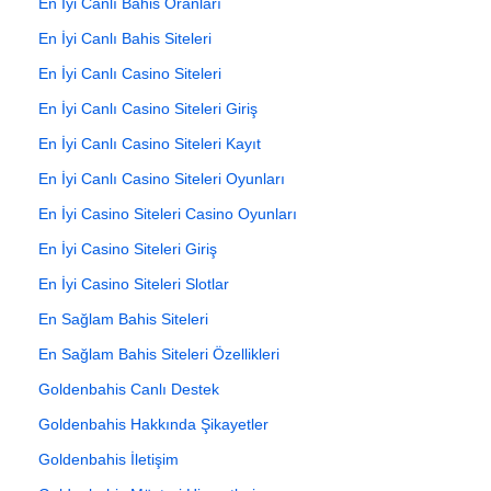
En İyi Canlı Bahis Oranları
En İyi Canlı Bahis Siteleri
En İyi Canlı Casino Siteleri
En İyi Canlı Casino Siteleri Giriş
En İyi Canlı Casino Siteleri Kayıt
En İyi Canlı Casino Siteleri Oyunları
En İyi Casino Siteleri Casino Oyunları
En İyi Casino Siteleri Giriş
En İyi Casino Siteleri Slotlar
En Sağlam Bahis Siteleri
En Sağlam Bahis Siteleri Özellikleri
Goldenbahis Canlı Destek
Goldenbahis Hakkında Şikayetler
Goldenbahis İletişim