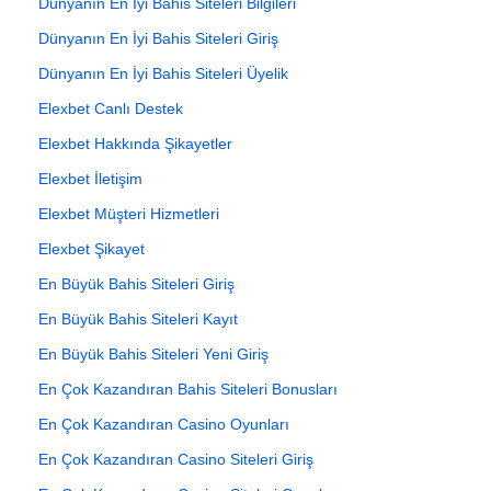
Dünyanın En İyi Bahis Siteleri Bilgileri
Dünyanın En İyi Bahis Siteleri Giriş
Dünyanın En İyi Bahis Siteleri Üyelik
Elexbet Canlı Destek
Elexbet Hakkında Şikayetler
Elexbet İletişim
Elexbet Müşteri Hizmetleri
Elexbet Şikayet
En Büyük Bahis Siteleri Giriş
En Büyük Bahis Siteleri Kayıt
En Büyük Bahis Siteleri Yeni Giriş
En Çok Kazandıran Bahis Siteleri Bonusları
En Çok Kazandıran Casino Oyunları
En Çok Kazandıran Casino Siteleri Giriş