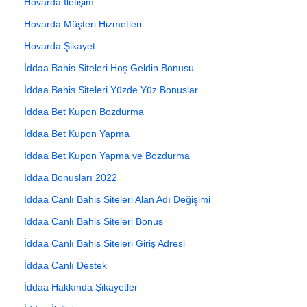
Hovarda İletişim
Hovarda Müşteri Hizmetleri
Hovarda Şikayet
İddaa Bahis Siteleri Hoş Geldin Bonusu
İddaa Bahis Siteleri Yüzde Yüz Bonuslar
İddaa Bet Kupon Bozdurma
İddaa Bet Kupon Yapma
İddaa Bet Kupon Yapma ve Bozdurma
İddaa Bonusları 2022
İddaa Canlı Bahis Siteleri Alan Adı Değişimi
İddaa Canlı Bahis Siteleri Bonus
İddaa Canlı Bahis Siteleri Giriş Adresi
İddaa Canlı Destek
İddaa Hakkında Şikayetler