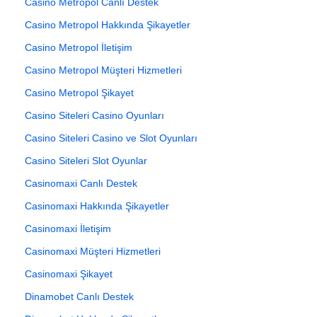
Casino Metropol Canlı Destek
Casino Metropol Hakkında Şikayetler
Casino Metropol İletişim
Casino Metropol Müşteri Hizmetleri
Casino Metropol Şikayet
Casino Siteleri Casino Oyunları
Casino Siteleri Casino ve Slot Oyunları
Casino Siteleri Slot Oyunlar
Casinomaxi Canlı Destek
Casinomaxi Hakkında Şikayetler
Casinomaxi İletişim
Casinomaxi Müşteri Hizmetleri
Casinomaxi Şikayet
Dinamobet Canlı Destek