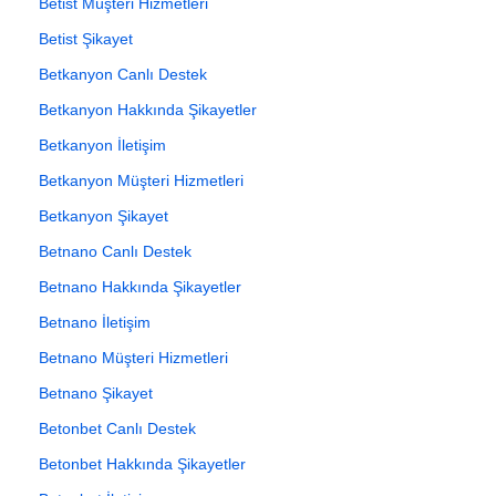
Betist Müşteri Hizmetleri
Betist Şikayet
Betkanyon Canlı Destek
Betkanyon Hakkında Şikayetler
Betkanyon İletişim
Betkanyon Müşteri Hizmetleri
Betkanyon Şikayet
Betnano Canlı Destek
Betnano Hakkında Şikayetler
Betnano İletişim
Betnano Müşteri Hizmetleri
Betnano Şikayet
Betonbet Canlı Destek
Betonbet Hakkında Şikayetler