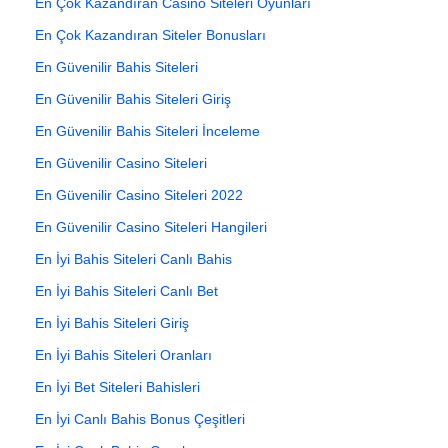
En Çok Kazandıran Casino Siteleri Oyunları
En Çok Kazandıran Siteler Bonusları
En Güvenilir Bahis Siteleri
En Güvenilir Bahis Siteleri Giriş
En Güvenilir Bahis Siteleri İnceleme
En Güvenilir Casino Siteleri
En Güvenilir Casino Siteleri 2022
En Güvenilir Casino Siteleri Hangileri
En İyi Bahis Siteleri Canlı Bahis
En İyi Bahis Siteleri Canlı Bet
En İyi Bahis Siteleri Giriş
En İyi Bahis Siteleri Oranları
En İyi Bet Siteleri Bahisleri
En İyi Canlı Bahis Bonus Çeşitleri