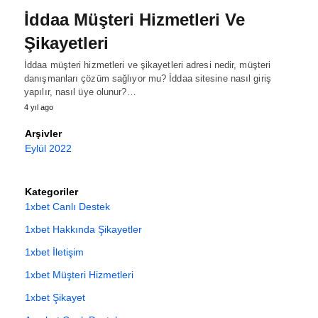
İddaa Müşteri Hizmetleri Ve
Şikayetleri
İddaa müşteri hizmetleri ve şikayetleri adresi nedir, müşteri
danışmanları çözüm sağlıyor mu? İddaa sitesine nasıl giriş
yapılır, nasıl üye olunur?…
4 yıl ago
Arşivler
Eylül 2022
Kategoriler
1xbet Canlı Destek
1xbet Hakkında Şikayetler
1xbet İletişim
1xbet Müşteri Hizmetleri
1xbet Şikayet