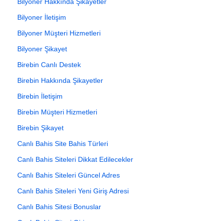
Bilyoner Hakkında Şikayetler
Bilyoner İletişim
Bilyoner Müşteri Hizmetleri
Bilyoner Şikayet
Birebin Canlı Destek
Birebin Hakkında Şikayetler
Birebin İletişim
Birebin Müşteri Hizmetleri
Birebin Şikayet
Canlı Bahis Site Bahis Türleri
Canlı Bahis Siteleri Dikkat Edilecekler
Canlı Bahis Siteleri Güncel Adres
Canlı Bahis Siteleri Yeni Giriş Adresi
Canlı Bahis Sitesi Bonuslar