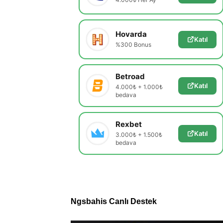
Hovarda
Katıl
%300 Bonus
Betroad
Katıl
4.000₺ + 1.000₺
bedava
Rexbet
Katıl
3.000₺ + 1.500₺
bedava
Ngsbahis Canlı Destek