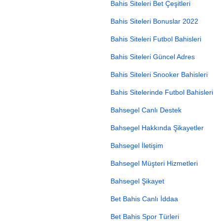
Bahis Siteleri Bet Çeşitleri
Bahis Siteleri Bonuslar 2022
Bahis Siteleri Futbol Bahisleri
Bahis Siteleri Güncel Adres
Bahis Siteleri Snooker Bahisleri
Bahis Sitelerinde Futbol Bahisleri
Bahsegel Canlı Destek
Bahsegel Hakkında Şikayetler
Bahsegel İletişim
Bahsegel Müşteri Hizmetleri
Bahsegel Şikayet
Bet Bahis Canlı İddaa
Bet Bahis Spor Türleri