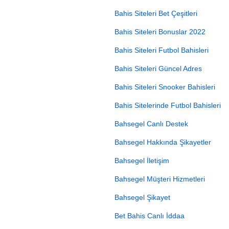
Bahis Siteleri Bet Çeşitleri
Bahis Siteleri Bonuslar 2022
Bahis Siteleri Futbol Bahisleri
Bahis Siteleri Güncel Adres
Bahis Siteleri Snooker Bahisleri
Bahis Sitelerinde Futbol Bahisleri
Bahsegel Canlı Destek
Bahsegel Hakkında Şikayetler
Bahsegel İletişim
Bahsegel Müşteri Hizmetleri
Bahsegel Şikayet
Bet Bahis Canlı İddaa