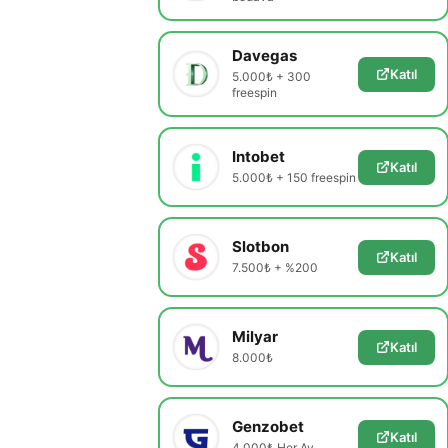
Davegas
Katıl
5.000₺ + 300
freespin
Intobet
Katıl
5.000₺ + 150 freespin
Slotbon
Katıl
7.500₺ + %200
Milyar
Katıl
8.000₺
Genzobet
Katıl
4.000₺ Her Ay