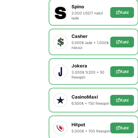
Spino
Katıl
2.000 USDT nakit
iade
Casher
Katıl
5.000₺ iade + 1.000₺
risksiz
Jokera
Katıl
3.000₺ %200 + 50
freespin
CasinoMaxi
Katıl
6.500₺ + 150 freespin
Hitpot
Katıl
5.000₺ + 100 freespin