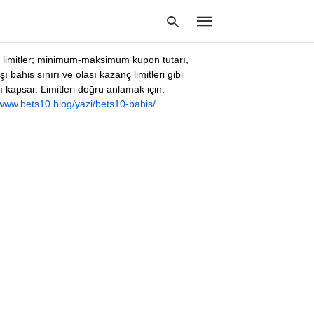
 limitler; minimum-maksimum kupon tutarı,
ı bahis sınırı ve olası kazanç limitleri gibi
rı kapsar. Limitleri doğru anlamak için:
/www.bets10.blog/yazi/bets10-bahis/
Type
your
search
query
and
hit
enter: