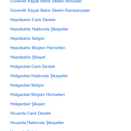
Güvenilir Kaçak Bahis Siteleri Bonuslar
Güvenilir Kaçak Bahis Siteleri Kampanyalar
Hepsibahis Canlı Destek
Hepsibahis Hakkında Şikayetler
Hepsibahis İletişim
Hepsibahis Müşteri Hizmetleri
Hepsibahis Şikayet
Holiganbet Canlı Destek
Holiganbet Hakkında Şikayetler
Holiganbet İletişim
Holiganbet Müşteri Hizmetleri
Holiganbet Şikayet
Hovarda Canlı Destek
Hovarda Hakkında Şikayetler