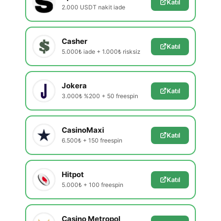
Katıl
2.000 USDT nakit iade
Casher
Katıl
5.000₺ iade + 1.000₺ risksiz
Jokera
Katıl
3.000₺ %200 + 50 freespin
CasinoMaxi
Katıl
6.500₺ + 150 freespin
Hitpot
Katıl
5.000₺ + 100 freespin
Casino Metropol