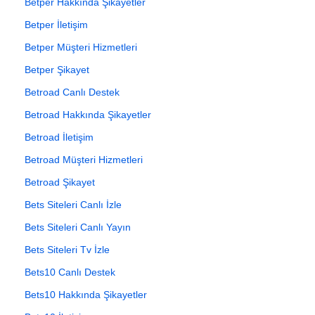
Betper Hakkında Şikayetler
Betper İletişim
Betper Müşteri Hizmetleri
Betper Şikayet
Betroad Canlı Destek
Betroad Hakkında Şikayetler
Betroad İletişim
Betroad Müşteri Hizmetleri
Betroad Şikayet
Bets Siteleri Canlı İzle
Bets Siteleri Canlı Yayın
Bets Siteleri Tv İzle
Bets10 Canlı Destek
Bets10 Hakkında Şikayetler