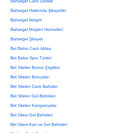
Bahsegel Canlı Destek
Bahsegel Hakkında Şikayetler
Bahsegel İletişim
Bahsegel Müşteri Hizmetleri
Bahsegel Şikayet
Bet Bahis Canlı İddaa
Bet Bahis Spor Türleri
Bet Siteleri Bonus Çeşitleri
Bet Siteleri Bonusları
Bet Siteleri Canlı Bahisler
Bet Siteleri Gol Bahisleri
Bet Siteleri Kampanyalar
Bet Sitesi Gol Bahisleri
Bet Sitesi Kart ve Gol Bahisleri