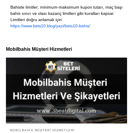
Bahiste limitler; minimum-maksimum kupon tutarı, maç başı
bahis sınırı ve olası kazanç limitleri gibi kuralları kapsar.
Limitleri doğru anlamak için:
https://www.bets10.blog/yazi/bets10-bahis/
Mobilbahis Müşteri Hizmetleri
MOBILBAHIS MÜŞTERI HIZMETLERI