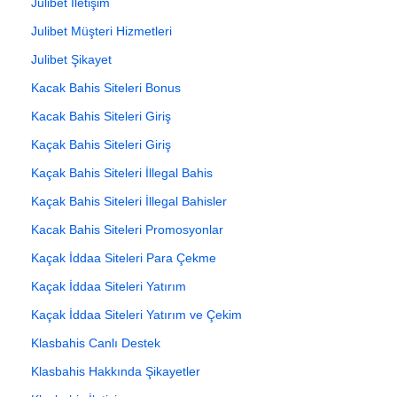
Julibet İletişim
Julibet Müşteri Hizmetleri
Julibet Şikayet
Kacak Bahis Siteleri Bonus
Kacak Bahis Siteleri Giriş
Kaçak Bahis Siteleri Giriş
Kaçak Bahis Siteleri İllegal Bahis
Kaçak Bahis Siteleri İllegal Bahisler
Kacak Bahis Siteleri Promosyonlar
Kaçak İddaa Siteleri Para Çekme
Kaçak İddaa Siteleri Yatırım
Kaçak İddaa Siteleri Yatırım ve Çekim
Klasbahis Canlı Destek
Klasbahis Hakkında Şikayetler