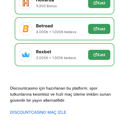
Katıl
%300 Bonus
Betroad
Katıl
4.000₺ + 1.000₺ bedava
Rexbet
Katıl
3.000₺ + 1.500₺ bedava
Discountcasino için hazırlanan bu platform, spor
tutkunlarına kesintisiz ve hızlı maç izleme imkânı sunan
güvenilir bir yayın alternatifidir.
DISCOUNTCASINO MAÇ İZLE