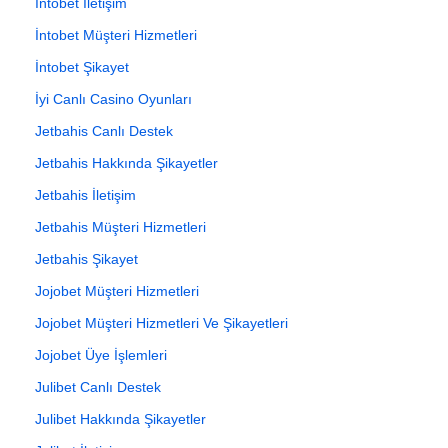
İntobet İletişim
İntobet Müşteri Hizmetleri
İntobet Şikayet
İyi Canlı Casino Oyunları
Jetbahis Canlı Destek
Jetbahis Hakkında Şikayetler
Jetbahis İletişim
Jetbahis Müşteri Hizmetleri
Jetbahis Şikayet
Jojobet Müşteri Hizmetleri
Jojobet Müşteri Hizmetleri Ve Şikayetleri
Jojobet Üye İşlemleri
Julibet Canlı Destek
Julibet Hakkında Şikayetler