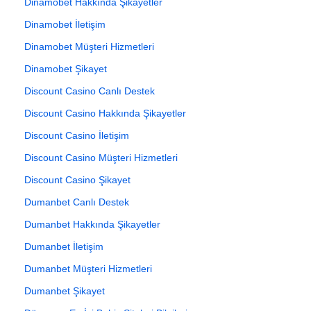
Dinamobet Hakkında Şikayetler
Dinamobet İletişim
Dinamobet Müşteri Hizmetleri
Dinamobet Şikayet
Discount Casino Canlı Destek
Discount Casino Hakkında Şikayetler
Discount Casino İletişim
Discount Casino Müşteri Hizmetleri
Discount Casino Şikayet
Dumanbet Canlı Destek
Dumanbet Hakkında Şikayetler
Dumanbet İletişim
Dumanbet Müşteri Hizmetleri
Dumanbet Şikayet