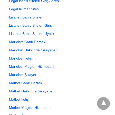
Legal Bahis Siteleri Giriş Adresi
Legal Kumar Sitesi
Lisanslı Bahis Siteleri
Lisanslı Bahis Siteleri Giriş
Lisanslı Bahis Siteleri Üyelik
Mariobet Canlı Destek
Mariobet Hakkında Şikayetler
Mariobet İletişim
Mariobet Müşteri Hizmetleri
Mariobet Şikayet
Matbet Canlı Destek
Matbet Hakkında Şikayetler
Matbet İletişim
Matbet Müşteri Hizmetleri