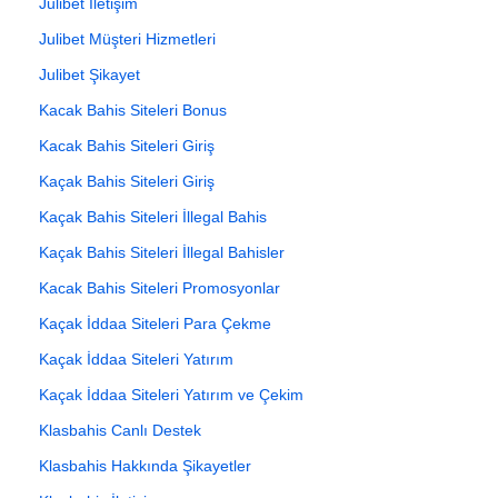
Julibet İletişim
Julibet Müşteri Hizmetleri
Julibet Şikayet
Kacak Bahis Siteleri Bonus
Kacak Bahis Siteleri Giriş
Kaçak Bahis Siteleri Giriş
Kaçak Bahis Siteleri İllegal Bahis
Kaçak Bahis Siteleri İllegal Bahisler
Kacak Bahis Siteleri Promosyonlar
Kaçak İddaa Siteleri Para Çekme
Kaçak İddaa Siteleri Yatırım
Kaçak İddaa Siteleri Yatırım ve Çekim
Klasbahis Canlı Destek
Klasbahis Hakkında Şikayetler