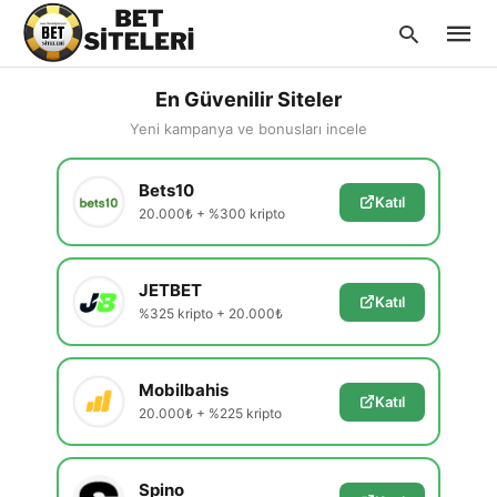
En Güvenilir Siteler
Yeni kampanya ve bonusları incele
Type
Bets10
your
Katıl
searc
20.000₺ + %300 kripto
query
and
hit
enter:
JETBET
Katıl
%325 kripto + 20.000₺
Mobilbahis
Katıl
20.000₺ + %225 kripto
Spino