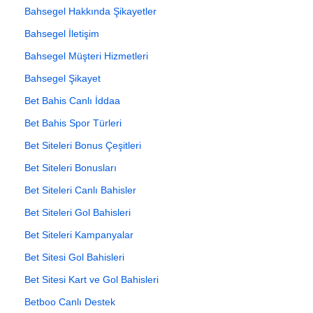
Bahsegel Hakkında Şikayetler
Bahsegel İletişim
Bahsegel Müşteri Hizmetleri
Bahsegel Şikayet
Bet Bahis Canlı İddaa
Bet Bahis Spor Türleri
Bet Siteleri Bonus Çeşitleri
Bet Siteleri Bonusları
Bet Siteleri Canlı Bahisler
Bet Siteleri Gol Bahisleri
Bet Siteleri Kampanyalar
Bet Sitesi Gol Bahisleri
Bet Sitesi Kart ve Gol Bahisleri
Betboo Canlı Destek