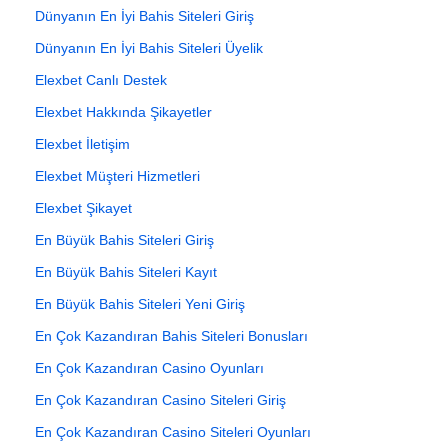
Dünyanın En İyi Bahis Siteleri Giriş
Dünyanın En İyi Bahis Siteleri Üyelik
Elexbet Canlı Destek
Elexbet Hakkında Şikayetler
Elexbet İletişim
Elexbet Müşteri Hizmetleri
Elexbet Şikayet
En Büyük Bahis Siteleri Giriş
En Büyük Bahis Siteleri Kayıt
En Büyük Bahis Siteleri Yeni Giriş
En Çok Kazandıran Bahis Siteleri Bonusları
En Çok Kazandıran Casino Oyunları
En Çok Kazandıran Casino Siteleri Giriş
En Çok Kazandıran Casino Siteleri Oyunları