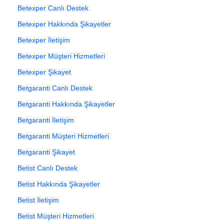
Betexper Canlı Destek
Betexper Hakkında Şikayetler
Betexper İletişim
Betexper Müşteri Hizmetleri
Betexper Şikayet
Betgaranti Canlı Destek
Betgaranti Hakkında Şikayetler
Betgaranti İletişim
Betgaranti Müşteri Hizmetleri
Betgaranti Şikayet
Betist Canlı Destek
Betist Hakkında Şikayetler
Betist İletişim
Betist Müşteri Hizmetleri