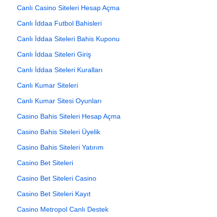
Canlı Casino Siteleri Hesap Açma
Canlı İddaa Futbol Bahisleri
Canlı İddaa Siteleri Bahis Kuponu
Canlı İddaa Siteleri Giriş
Canlı İddaa Siteleri Kuralları
Canlı Kumar Siteleri
Canlı Kumar Sitesi Oyunları
Casino Bahis Siteleri Hesap Açma
Casino Bahis Siteleri Üyelik
Casino Bahis Siteleri Yatırım
Casino Bet Siteleri
Casino Bet Siteleri Casino
Casino Bet Siteleri Kayıt
Casino Metropol Canlı Destek