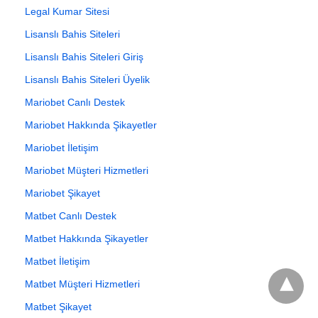
Legal Kumar Sitesi
Lisanslı Bahis Siteleri
Lisanslı Bahis Siteleri Giriş
Lisanslı Bahis Siteleri Üyelik
Mariobet Canlı Destek
Mariobet Hakkında Şikayetler
Mariobet İletişim
Mariobet Müşteri Hizmetleri
Mariobet Şikayet
Matbet Canlı Destek
Matbet Hakkında Şikayetler
Matbet İletişim
Matbet Müşteri Hizmetleri
Matbet Şikayet