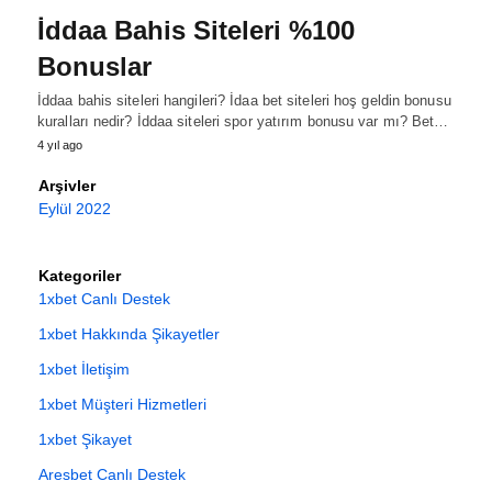
İddaa Bahis Siteleri %100
Bonuslar
İddaa bahis siteleri hangileri? İdaa bet siteleri hoş geldin bonusu
kuralları nedir? İddaa siteleri spor yatırım bonusu var mı? Bet…
4 yıl ago
Arşivler
Eylül 2022
Kategoriler
1xbet Canlı Destek
1xbet Hakkında Şikayetler
1xbet İletişim
1xbet Müşteri Hizmetleri
1xbet Şikayet
Aresbet Canlı Destek