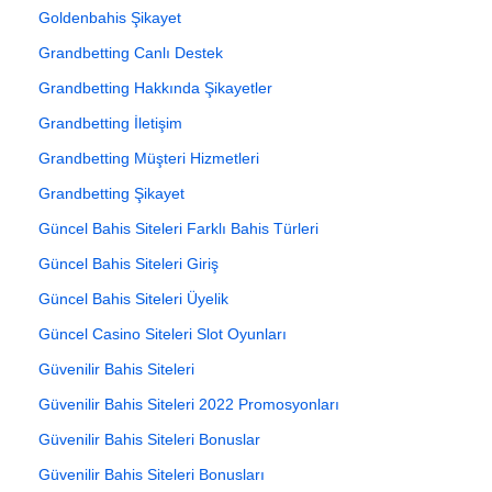
Goldenbahis Şikayet
Grandbetting Canlı Destek
Grandbetting Hakkında Şikayetler
Grandbetting İletişim
Grandbetting Müşteri Hizmetleri
Grandbetting Şikayet
Güncel Bahis Siteleri Farklı Bahis Türleri
Güncel Bahis Siteleri Giriş
Güncel Bahis Siteleri Üyelik
Güncel Casino Siteleri Slot Oyunları
Güvenilir Bahis Siteleri
Güvenilir Bahis Siteleri 2022 Promosyonları
Güvenilir Bahis Siteleri Bonuslar
Güvenilir Bahis Siteleri Bonusları