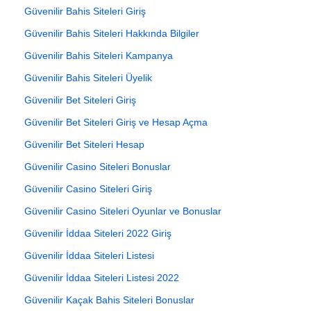
Güvenilir Bahis Siteleri Giriş
Güvenilir Bahis Siteleri Hakkında Bilgiler
Güvenilir Bahis Siteleri Kampanya
Güvenilir Bahis Siteleri Üyelik
Güvenilir Bet Siteleri Giriş
Güvenilir Bet Siteleri Giriş ve Hesap Açma
Güvenilir Bet Siteleri Hesap
Güvenilir Casino Siteleri Bonuslar
Güvenilir Casino Siteleri Giriş
Güvenilir Casino Siteleri Oyunlar ve Bonuslar
Güvenilir İddaa Siteleri 2022 Giriş
Güvenilir İddaa Siteleri Listesi
Güvenilir İddaa Siteleri Listesi 2022
Güvenilir Kaçak Bahis Siteleri Bonuslar