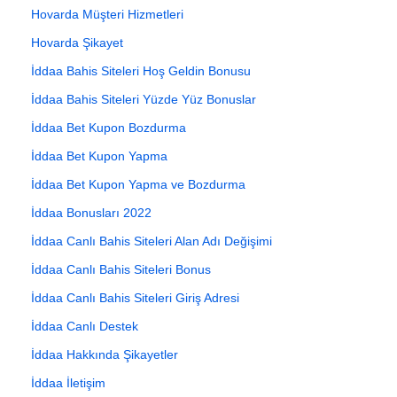
Hovarda Müşteri Hizmetleri
Hovarda Şikayet
İddaa Bahis Siteleri Hoş Geldin Bonusu
İddaa Bahis Siteleri Yüzde Yüz Bonuslar
İddaa Bet Kupon Bozdurma
İddaa Bet Kupon Yapma
İddaa Bet Kupon Yapma ve Bozdurma
İddaa Bonusları 2022
İddaa Canlı Bahis Siteleri Alan Adı Değişimi
İddaa Canlı Bahis Siteleri Bonus
İddaa Canlı Bahis Siteleri Giriş Adresi
İddaa Canlı Destek
İddaa Hakkında Şikayetler
İddaa İletişim