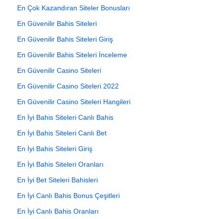
En Çok Kazandıran Siteler Bonusları
En Güvenilir Bahis Siteleri
En Güvenilir Bahis Siteleri Giriş
En Güvenilir Bahis Siteleri İnceleme
En Güvenilir Casino Siteleri
En Güvenilir Casino Siteleri 2022
En Güvenilir Casino Siteleri Hangileri
En İyi Bahis Siteleri Canlı Bahis
En İyi Bahis Siteleri Canlı Bet
En İyi Bahis Siteleri Giriş
En İyi Bahis Siteleri Oranları
En İyi Bet Siteleri Bahisleri
En İyi Canlı Bahis Bonus Çeşitleri
En İyi Canlı Bahis Oranları