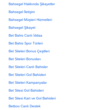
Bahsegel Hakkında Şikayetler
Bahsegel İletişim
Bahsegel Müşteri Hizmetleri
Bahsegel Şikayet
Bet Bahis Canlı İddaa
Bet Bahis Spor Türleri
Bet Siteleri Bonus Çeşitleri
Bet Siteleri Bonusları
Bet Siteleri Canlı Bahisler
Bet Siteleri Gol Bahisleri
Bet Siteleri Kampanyalar
Bet Sitesi Gol Bahisleri
Bet Sitesi Kart ve Gol Bahisleri
Betboo Canlı Destek