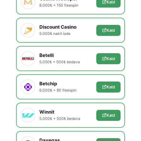
Katıl
8.000₺ + 150 freespin
Discount Casino
Katıl
5.000₺ nakit iade
Betelli
Katıl
5.050₺ + 500₺ bedava
Betchip
Katıl
6.000₺ + 80 freespin
Winnit
Katıl
5.000₺ + 500₺ bedava
Davegas