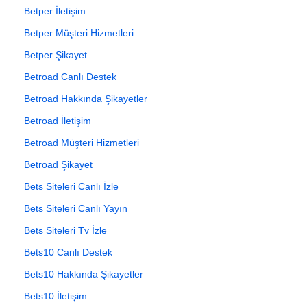
Betper İletişim
Betper Müşteri Hizmetleri
Betper Şikayet
Betroad Canlı Destek
Betroad Hakkında Şikayetler
Betroad İletişim
Betroad Müşteri Hizmetleri
Betroad Şikayet
Bets Siteleri Canlı İzle
Bets Siteleri Canlı Yayın
Bets Siteleri Tv İzle
Bets10 Canlı Destek
Bets10 Hakkında Şikayetler
Bets10 İletişim