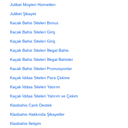
Julibet Müşteri Hizmetleri
Julibet Şikayet
Kacak Bahis Siteleri Bonus
Kacak Bahis Siteleri Giriş
Kaçak Bahis Siteleri Giriş
Kaçak Bahis Siteleri İllegal Bahis
Kaçak Bahis Siteleri İllegal Bahisler
Kacak Bahis Siteleri Promosyonlar
Kaçak İddaa Siteleri Para Çekme
Kaçak İddaa Siteleri Yatırım
Kaçak İddaa Siteleri Yatırım ve Çekim
Klasbahis Canlı Destek
Klasbahis Hakkında Şikayetler
Klasbahis İletişim