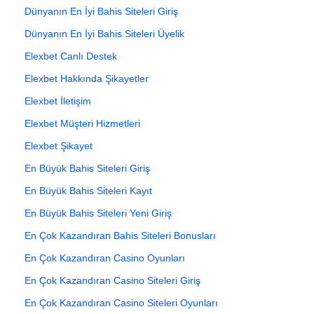
Dünyanın En İyi Bahis Siteleri Giriş
Dünyanın En İyi Bahis Siteleri Üyelik
Elexbet Canlı Destek
Elexbet Hakkında Şikayetler
Elexbet İletişim
Elexbet Müşteri Hizmetleri
Elexbet Şikayet
En Büyük Bahis Siteleri Giriş
En Büyük Bahis Siteleri Kayıt
En Büyük Bahis Siteleri Yeni Giriş
En Çok Kazandıran Bahis Siteleri Bonusları
En Çok Kazandıran Casino Oyunları
En Çok Kazandıran Casino Siteleri Giriş
En Çok Kazandıran Casino Siteleri Oyunları