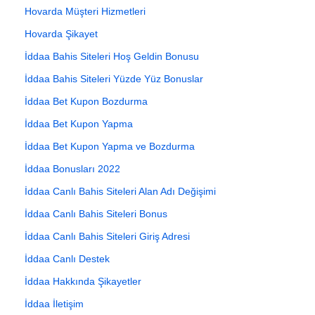
Hovarda Müşteri Hizmetleri
Hovarda Şikayet
İddaa Bahis Siteleri Hoş Geldin Bonusu
İddaa Bahis Siteleri Yüzde Yüz Bonuslar
İddaa Bet Kupon Bozdurma
İddaa Bet Kupon Yapma
İddaa Bet Kupon Yapma ve Bozdurma
İddaa Bonusları 2022
İddaa Canlı Bahis Siteleri Alan Adı Değişimi
İddaa Canlı Bahis Siteleri Bonus
İddaa Canlı Bahis Siteleri Giriş Adresi
İddaa Canlı Destek
İddaa Hakkında Şikayetler
İddaa İletişim