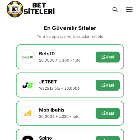
En Güvenilir Siteler
Yeni kampanya ve bonusları incele
Type
Bets10
your
Katıl
searc
20.000₺ + %300 kripto
query
and
hit
enter:
JETBET
Katıl
%325 kripto + 20.000₺
Mobilbahis
Katıl
20.000₺ + %225 kripto
Spino