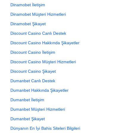
Dinamobet İletişim
Dinamobet Müşteri Hizmetleri
Dinamobet Şikayet
Discount Casino Canlı Destek
Discount Casino Hakkında Şikayetler
Discount Casino İletişim
Discount Casino Müşteri Hizmetleri
Discount Casino Şikayet
Dumanbet Canlı Destek
Dumanbet Hakkında Şikayetler
Dumanbet İletişim
Dumanbet Müşteri Hizmetleri
Dumanbet Şikayet
Dünyanın En İyi Bahis Siteleri Bilgileri