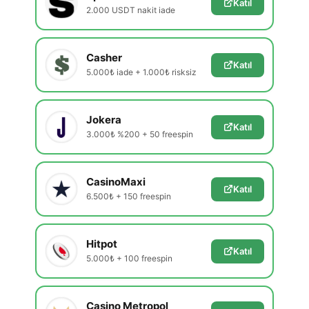
Katıl
2.000 USDT nakit iade
Casher
Katıl
5.000₺ iade + 1.000₺ risksiz
Jokera
Katıl
3.000₺ %200 + 50 freespin
CasinoMaxi
Katıl
6.500₺ + 150 freespin
Hitpot
Katıl
5.000₺ + 100 freespin
Casino Metropol