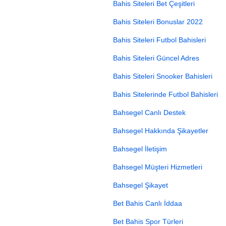
Bahis Siteleri Bet Çeşitleri
Bahis Siteleri Bonuslar 2022
Bahis Siteleri Futbol Bahisleri
Bahis Siteleri Güncel Adres
Bahis Siteleri Snooker Bahisleri
Bahis Sitelerinde Futbol Bahisleri
Bahsegel Canlı Destek
Bahsegel Hakkında Şikayetler
Bahsegel İletişim
Bahsegel Müşteri Hizmetleri
Bahsegel Şikayet
Bet Bahis Canlı İddaa
Bet Bahis Spor Türleri