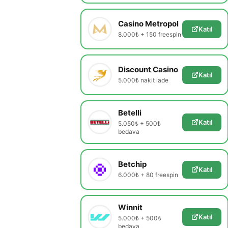
Casino Metropol
Katıl
8.000₺ + 150 freespin
Discount Casino
Katıl
5.000₺ nakit iade
Betelli
Katıl
5.050₺ + 500₺
bedava
Betchip
Katıl
6.000₺ + 80 freespin
Winnit
Katıl
5.000₺ + 500₺
bedava