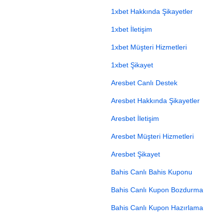
1xbet Hakkında Şikayetler
1xbet İletişim
1xbet Müşteri Hizmetleri
1xbet Şikayet
Aresbet Canlı Destek
Aresbet Hakkında Şikayetler
Aresbet İletişim
Aresbet Müşteri Hizmetleri
Aresbet Şikayet
Bahis Canlı Bahis Kuponu
Bahis Canlı Kupon Bozdurma
Bahis Canlı Kupon Hazırlama