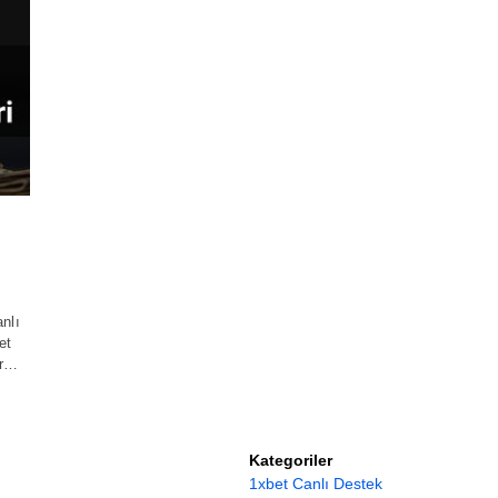
anlı
et
er…
Kategoriler
1xbet Canlı Destek