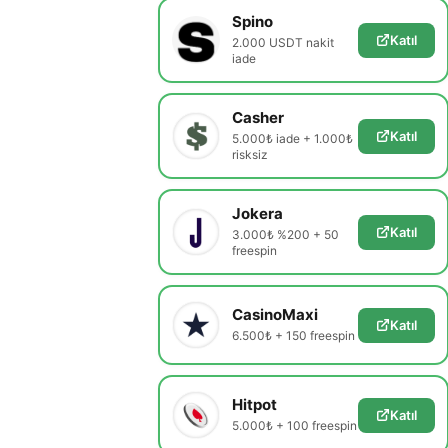
Spino
Katıl
2.000 USDT nakit
iade
Casher
Katıl
5.000₺ iade + 1.000₺
risksiz
Jokera
Katıl
3.000₺ %200 + 50
freespin
CasinoMaxi
Katıl
6.500₺ + 150 freespin
Hitpot
Katıl
5.000₺ + 100 freespin