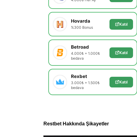
Hovarda
Katıl
%300 Bonus
Betroad
Katıl
4.000₺ + 1.000₺
bedava
Rexbet
Katıl
3.000₺ + 1.500₺
bedava
Restbet Hakkında Şikayetler