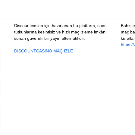
Discountcasino için hazırlanan bu platform, spor
Bahiste
tutkunlarına kesintisiz ve hızlı maç izleme imkânı
maç baş
sunan güvenilir bir yayın alternatifidir.
kuralla
https:/
DISCOUNTCASINO MAÇ İZLE