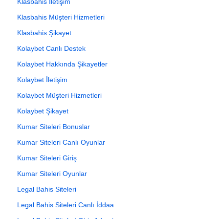
Klasbahis İletişim
Klasbahis Müşteri Hizmetleri
Klasbahis Şikayet
Kolaybet Canlı Destek
Kolaybet Hakkında Şikayetler
Kolaybet İletişim
Kolaybet Müşteri Hizmetleri
Kolaybet Şikayet
Kumar Siteleri Bonuslar
Kumar Siteleri Canlı Oyunlar
Kumar Siteleri Giriş
Kumar Siteleri Oyunlar
Legal Bahis Siteleri
Legal Bahis Siteleri Canlı İddaa