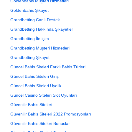
Goldenbahis Müşteri Hizmetleri
Goldenbahis Şikayet
Grandbetting Canlı Destek
Grandbetting Hakkında Şikayetler
Grandbetting İletişim
Grandbetting Müşteri Hizmetleri
Grandbetting Şikayet
Güncel Bahis Siteleri Farklı Bahis Türleri
Güncel Bahis Siteleri Giriş
Güncel Bahis Siteleri Üyelik
Güncel Casino Siteleri Slot Oyunları
Güvenilir Bahis Siteleri
Güvenilir Bahis Siteleri 2022 Promosyonları
Güvenilir Bahis Siteleri Bonuslar