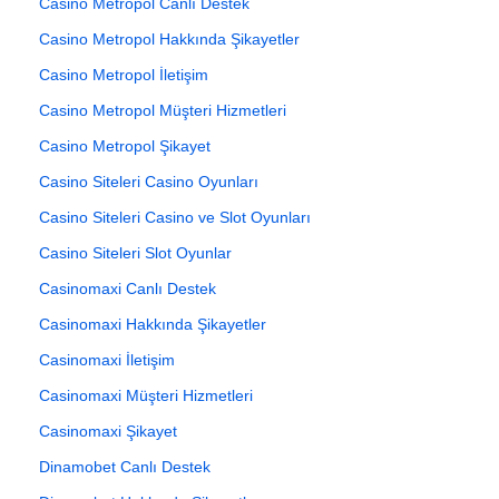
Casino Metropol Canlı Destek
Casino Metropol Hakkında Şikayetler
Casino Metropol İletişim
Casino Metropol Müşteri Hizmetleri
Casino Metropol Şikayet
Casino Siteleri Casino Oyunları
Casino Siteleri Casino ve Slot Oyunları
Casino Siteleri Slot Oyunlar
Casinomaxi Canlı Destek
Casinomaxi Hakkında Şikayetler
Casinomaxi İletişim
Casinomaxi Müşteri Hizmetleri
Casinomaxi Şikayet
Dinamobet Canlı Destek