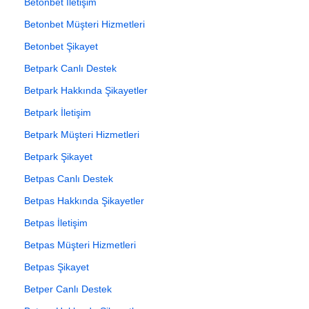
Betonbet İletişim
Betonbet Müşteri Hizmetleri
Betonbet Şikayet
Betpark Canlı Destek
Betpark Hakkında Şikayetler
Betpark İletişim
Betpark Müşteri Hizmetleri
Betpark Şikayet
Betpas Canlı Destek
Betpas Hakkında Şikayetler
Betpas İletişim
Betpas Müşteri Hizmetleri
Betpas Şikayet
Betper Canlı Destek