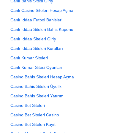
Canlı Bahis Sitesi Giriş
Canlı Casino Siteleri Hesap Açma
Canlı İddaa Futbol Bahisleri
Canlı İddaa Siteleri Bahis Kuponu
Canlı İddaa Siteleri Giriş
Canlı İddaa Siteleri Kuralları
Canlı Kumar Siteleri
Canlı Kumar Sitesi Oyunları
Casino Bahis Siteleri Hesap Açma
Casino Bahis Siteleri Üyelik
Casino Bahis Siteleri Yatırım
Casino Bet Siteleri
Casino Bet Siteleri Casino
Casino Bet Siteleri Kayıt