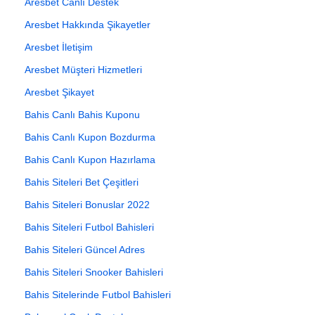
Aresbet Canlı Destek
Aresbet Hakkında Şikayetler
Aresbet İletişim
Aresbet Müşteri Hizmetleri
Aresbet Şikayet
Bahis Canlı Bahis Kuponu
Bahis Canlı Kupon Bozdurma
Bahis Canlı Kupon Hazırlama
Bahis Siteleri Bet Çeşitleri
Bahis Siteleri Bonuslar 2022
Bahis Siteleri Futbol Bahisleri
Bahis Siteleri Güncel Adres
Bahis Siteleri Snooker Bahisleri
Bahis Sitelerinde Futbol Bahisleri