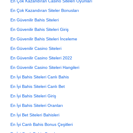
En Çok Kazandıran Casino Siteleri Oyunları
En Çok Kazandıran Siteler Bonusları
En Güvenilir Bahis Siteleri
En Güvenilir Bahis Siteleri Giriş
En Güvenilir Bahis Siteleri İnceleme
En Güvenilir Casino Siteleri
En Güvenilir Casino Siteleri 2022
En Güvenilir Casino Siteleri Hangileri
En İyi Bahis Siteleri Canlı Bahis
En İyi Bahis Siteleri Canlı Bet
En İyi Bahis Siteleri Giriş
En İyi Bahis Siteleri Oranları
En İyi Bet Siteleri Bahisleri
En İyi Canlı Bahis Bonus Çeşitleri