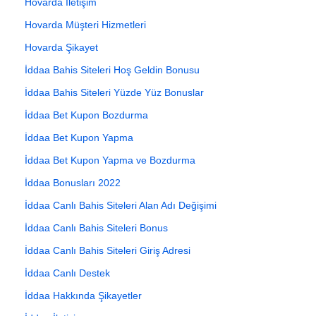
Hovarda İletişim
Hovarda Müşteri Hizmetleri
Hovarda Şikayet
İddaa Bahis Siteleri Hoş Geldin Bonusu
İddaa Bahis Siteleri Yüzde Yüz Bonuslar
İddaa Bet Kupon Bozdurma
İddaa Bet Kupon Yapma
İddaa Bet Kupon Yapma ve Bozdurma
İddaa Bonusları 2022
İddaa Canlı Bahis Siteleri Alan Adı Değişimi
İddaa Canlı Bahis Siteleri Bonus
İddaa Canlı Bahis Siteleri Giriş Adresi
İddaa Canlı Destek
İddaa Hakkında Şikayetler