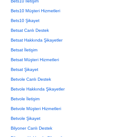
Bets10 İletişim
Bets10 Müşteri Hizmetleri
Bets10 Şikayet
Betsat Canlı Destek
Betsat Hakkında Şikayetler
Betsat İletişim
Betsat Müşteri Hizmetleri
Betsat Şikayet
Betvole Canlı Destek
Betvole Hakkında Şikayetler
Betvole İletişim
Betvole Müşteri Hizmetleri
Betvole Şikayet
Bilyoner Canlı Destek