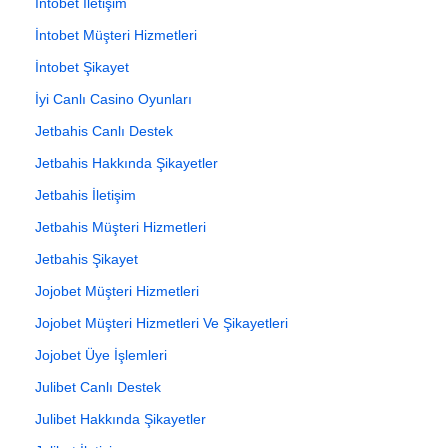
İntobet İletişim
İntobet Müşteri Hizmetleri
İntobet Şikayet
İyi Canlı Casino Oyunları
Jetbahis Canlı Destek
Jetbahis Hakkında Şikayetler
Jetbahis İletişim
Jetbahis Müşteri Hizmetleri
Jetbahis Şikayet
Jojobet Müşteri Hizmetleri
Jojobet Müşteri Hizmetleri Ve Şikayetleri
Jojobet Üye İşlemleri
Julibet Canlı Destek
Julibet Hakkında Şikayetler