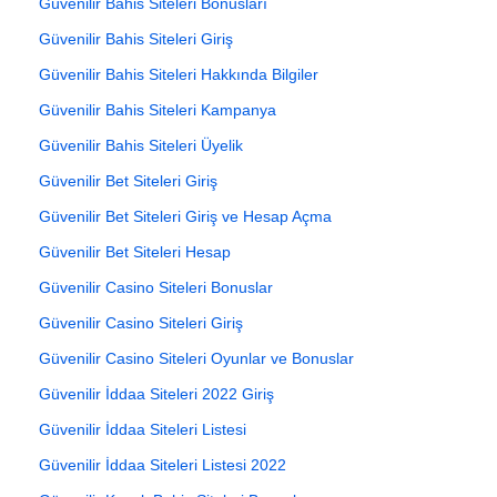
Güvenilir Bahis Siteleri Bonusları
Güvenilir Bahis Siteleri Giriş
Güvenilir Bahis Siteleri Hakkında Bilgiler
Güvenilir Bahis Siteleri Kampanya
Güvenilir Bahis Siteleri Üyelik
Güvenilir Bet Siteleri Giriş
Güvenilir Bet Siteleri Giriş ve Hesap Açma
Güvenilir Bet Siteleri Hesap
Güvenilir Casino Siteleri Bonuslar
Güvenilir Casino Siteleri Giriş
Güvenilir Casino Siteleri Oyunlar ve Bonuslar
Güvenilir İddaa Siteleri 2022 Giriş
Güvenilir İddaa Siteleri Listesi
Güvenilir İddaa Siteleri Listesi 2022