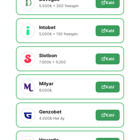
Katıl
5.000₺ + 300 freespin
Intobet
Katıl
5.000₺ + 150 freespin
Slotbon
Katıl
7.500₺ + %200
Milyar
Katıl
8.000₺
Genzobet
Katıl
4.000₺ Her Ay
Hovarda