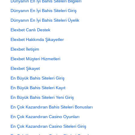
Dünyanın En İyi Bahis Siteleri Bilgileri
Dünyanın En İyi Bahis Siteleri Giriş
Dünyanın En İyi Bahis Siteleri Üyelik
Elexbet Canlı Destek
Elexbet Hakkında Şikayetler
Elexbet İletişim
Elexbet Müşteri Hizmetleri
Elexbet Şikayet
En Büyük Bahis Siteleri Giriş
En Büyük Bahis Siteleri Kayıt
En Büyük Bahis Siteleri Yeni Giriş
En Çok Kazandıran Bahis Siteleri Bonusları
En Çok Kazandıran Casino Oyunları
En Çok Kazandıran Casino Siteleri Giriş