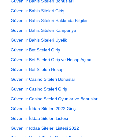
Güvenilir Bahis Siteleri Bonusları
Güvenilir Bahis Siteleri Giriş
Güvenilir Bahis Siteleri Hakkında Bilgiler
Güvenilir Bahis Siteleri Kampanya
Güvenilir Bahis Siteleri Üyelik
Güvenilir Bet Siteleri Giriş
Güvenilir Bet Siteleri Giriş ve Hesap Açma
Güvenilir Bet Siteleri Hesap
Güvenilir Casino Siteleri Bonuslar
Güvenilir Casino Siteleri Giriş
Güvenilir Casino Siteleri Oyunlar ve Bonuslar
Güvenilir İddaa Siteleri 2022 Giriş
Güvenilir İddaa Siteleri Listesi
Güvenilir İddaa Siteleri Listesi 2022