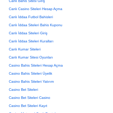
Canlı Bahis Sitesi Giriş
Canlı Casino Siteleri Hesap Açma
Canlı İddaa Futbol Bahisleri
Canlı İddaa Siteleri Bahis Kuponu
Canlı İddaa Siteleri Giriş
Canlı İddaa Siteleri Kuralları
Canlı Kumar Siteleri
Canlı Kumar Sitesi Oyunları
Casino Bahis Siteleri Hesap Açma
Casino Bahis Siteleri Üyelik
Casino Bahis Siteleri Yatırım
Casino Bet Siteleri
Casino Bet Siteleri Casino
Casino Bet Siteleri Kayıt