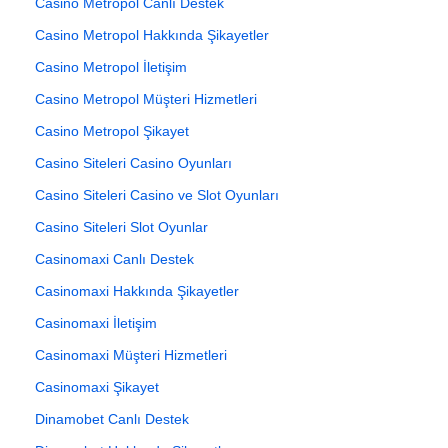
Casino Metropol Canlı Destek
Casino Metropol Hakkında Şikayetler
Casino Metropol İletişim
Casino Metropol Müşteri Hizmetleri
Casino Metropol Şikayet
Casino Siteleri Casino Oyunları
Casino Siteleri Casino ve Slot Oyunları
Casino Siteleri Slot Oyunlar
Casinomaxi Canlı Destek
Casinomaxi Hakkında Şikayetler
Casinomaxi İletişim
Casinomaxi Müşteri Hizmetleri
Casinomaxi Şikayet
Dinamobet Canlı Destek