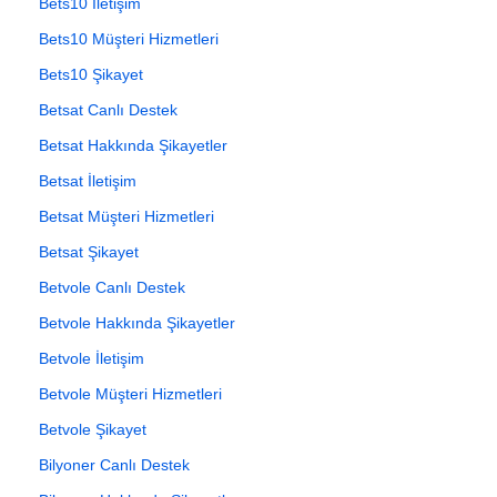
Bets10 İletişim
Bets10 Müşteri Hizmetleri
Bets10 Şikayet
Betsat Canlı Destek
Betsat Hakkında Şikayetler
Betsat İletişim
Betsat Müşteri Hizmetleri
Betsat Şikayet
Betvole Canlı Destek
Betvole Hakkında Şikayetler
Betvole İletişim
Betvole Müşteri Hizmetleri
Betvole Şikayet
Bilyoner Canlı Destek