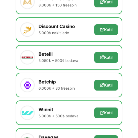
Katıl
8.000₺ + 150 freespin
Discount Casino
Katıl
5.000₺ nakit iade
Betelli
Katıl
5.050₺ + 500₺ bedava
Betchip
Katıl
6.000₺ + 80 freespin
Winnit
Katıl
5.000₺ + 500₺ bedava
Davegas