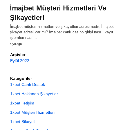
İmajbet Müşteri Hizmetleri Ve
Şikayetleri
İmajbet müşteri hizmetleri ve şikayetleri adresi nedir, İmajbet
şikayet adresi var mı? İmajbet canlı casino girişi nasıl, kayıt
işlemleri nasıl…
4 yıl ago
Arşivler
Eylül 2022
Kategoriler
1xbet Canlı Destek
1xbet Hakkında Şikayetler
1xbet İletişim
1xbet Müşteri Hizmetleri
1xbet Şikayet