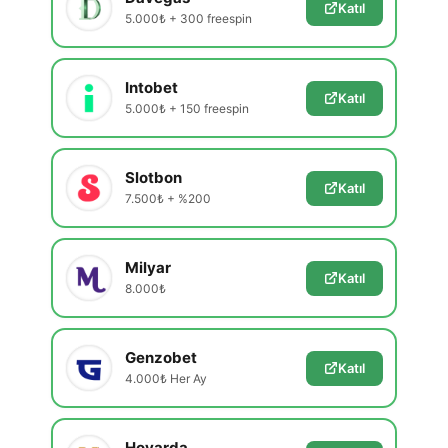
Katıl
5.000₺ + 300 freespin
Intobet
Katıl
5.000₺ + 150 freespin
Slotbon
Katıl
7.500₺ + %200
Milyar
Katıl
8.000₺
Genzobet
Katıl
4.000₺ Her Ay
Hovarda