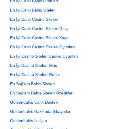
En İyi Canlı Bahis Oranları
En İyi Canlı Bahis Siteleri
En İyi Canlı Casino Siteleri
En İyi Canlı Casino Siteleri Giriş
En İyi Canlı Casino Siteleri Kayıt
En İyi Canlı Casino Siteleri Oyunları
En İyi Casino Siteleri Casino Oyunları
En İyi Casino Siteleri Giriş
En İyi Casino Siteleri Slotlar
En Sağlam Bahis Siteleri
En Sağlam Bahis Siteleri Özellikleri
Goldenbahis Canlı Destek
Goldenbahis Hakkında Şikayetler
Goldenbahis İletişim