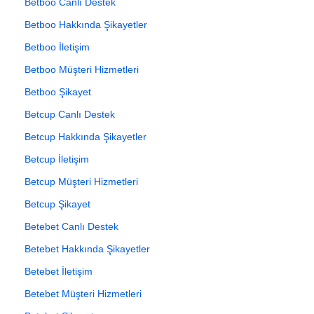
Betboo Canlı Destek
Betboo Hakkında Şikayetler
Betboo İletişim
Betboo Müşteri Hizmetleri
Betboo Şikayet
Betcup Canlı Destek
Betcup Hakkında Şikayetler
Betcup İletişim
Betcup Müşteri Hizmetleri
Betcup Şikayet
Betebet Canlı Destek
Betebet Hakkında Şikayetler
Betebet İletişim
Betebet Müşteri Hizmetleri