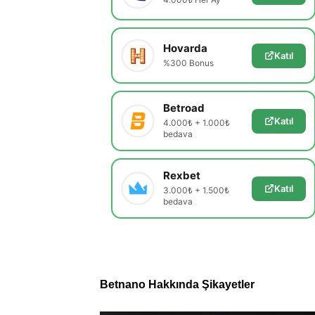
Hovarda
Katıl
%300 Bonus
Betroad
Katıl
4.000₺ + 1.000₺
bedava
Rexbet
Katıl
3.000₺ + 1.500₺
bedava
Betnano Hakkında Şikayetler