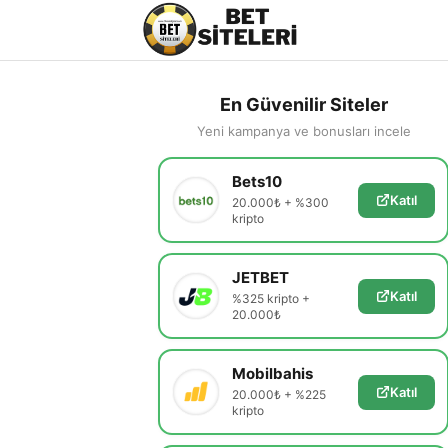
En Güvenilir Siteler
Yeni kampanya ve bonusları incele
Bets10
Katıl
20.000₺ + %300
kripto
JETBET
Katıl
%325 kripto +
20.000₺
Mobilbahis
Katıl
20.000₺ + %225
kripto