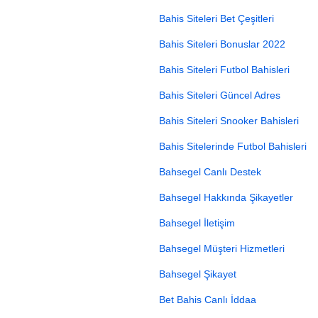
Bahis Siteleri Bet Çeşitleri
Bahis Siteleri Bonuslar 2022
Bahis Siteleri Futbol Bahisleri
Bahis Siteleri Güncel Adres
Bahis Siteleri Snooker Bahisleri
Bahis Sitelerinde Futbol Bahisleri
Bahsegel Canlı Destek
Bahsegel Hakkında Şikayetler
Bahsegel İletişim
Bahsegel Müşteri Hizmetleri
Bahsegel Şikayet
Bet Bahis Canlı İddaa