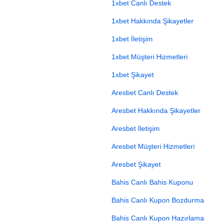
1xbet Canlı Destek
1xbet Hakkında Şikayetler
1xbet İletişim
1xbet Müşteri Hizmetleri
1xbet Şikayet
Aresbet Canlı Destek
Aresbet Hakkında Şikayetler
Aresbet İletişim
Aresbet Müşteri Hizmetleri
Aresbet Şikayet
Bahis Canlı Bahis Kuponu
Bahis Canlı Kupon Bozdurma
Bahis Canlı Kupon Hazırlama