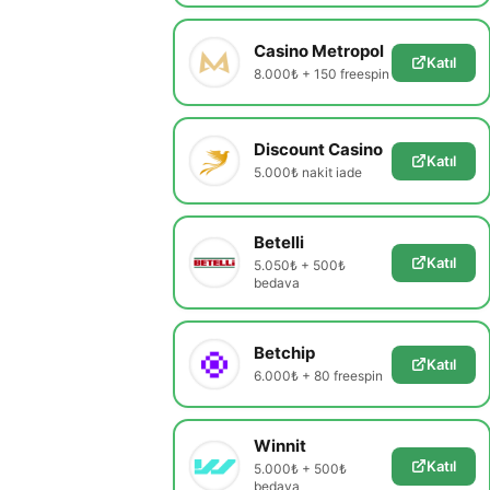
Casino Metropol
Katıl
8.000₺ + 150 freespin
Discount Casino
Katıl
5.000₺ nakit iade
Betelli
Katıl
5.050₺ + 500₺
bedava
Betchip
Katıl
6.000₺ + 80 freespin
Winnit
Katıl
5.000₺ + 500₺
bedava