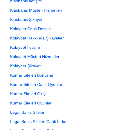
Klasbahis İletişim
Klasbahis Müşteri Hizmetleri
Klasbahis Şikayet
Kolaybet Canlı Destek
Kolaybet Hakkında Şikayetler
Kolaybet İletişim
Kolaybet Müşteri Hizmetleri
Kolaybet Şikayet
Kumar Siteleri Bonuslar
Kumar Siteleri Canlı Oyunlar
Kumar Siteleri Giriş
Kumar Siteleri Oyunlar
Legal Bahis Siteleri
Legal Bahis Siteleri Canlı İddaa