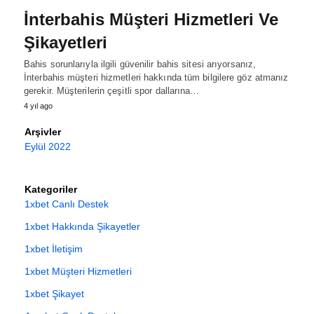
İnterbahis Müşteri Hizmetleri Ve
Şikayetleri
Bahis sorunlarıyla ilgili güvenilir bahis sitesi arıyorsanız,
İnterbahis müşteri hizmetleri hakkında tüm bilgilere göz atmanız
gerekir. Müşterilerin çeşitli spor dallarına…
4 yıl ago
Arşivler
Eylül 2022
Kategoriler
1xbet Canlı Destek
1xbet Hakkında Şikayetler
1xbet İletişim
1xbet Müşteri Hizmetleri
1xbet Şikayet