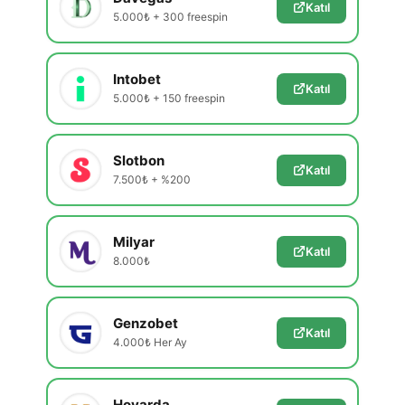
Katıl
5.000₺ + 300 freespin
Intobet
Katıl
5.000₺ + 150 freespin
Slotbon
Katıl
7.500₺ + %200
Milyar
Katıl
8.000₺
Genzobet
Katıl
4.000₺ Her Ay
Hovarda