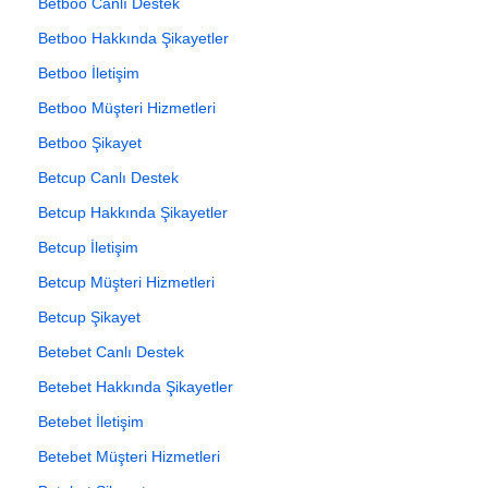
Betboo Canlı Destek
Betboo Hakkında Şikayetler
Betboo İletişim
Betboo Müşteri Hizmetleri
Betboo Şikayet
Betcup Canlı Destek
Betcup Hakkında Şikayetler
Betcup İletişim
Betcup Müşteri Hizmetleri
Betcup Şikayet
Betebet Canlı Destek
Betebet Hakkında Şikayetler
Betebet İletişim
Betebet Müşteri Hizmetleri