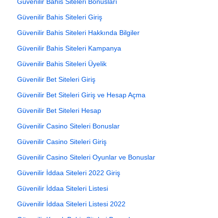
Güvenilir Bahis Siteleri Bonusları
Güvenilir Bahis Siteleri Giriş
Güvenilir Bahis Siteleri Hakkında Bilgiler
Güvenilir Bahis Siteleri Kampanya
Güvenilir Bahis Siteleri Üyelik
Güvenilir Bet Siteleri Giriş
Güvenilir Bet Siteleri Giriş ve Hesap Açma
Güvenilir Bet Siteleri Hesap
Güvenilir Casino Siteleri Bonuslar
Güvenilir Casino Siteleri Giriş
Güvenilir Casino Siteleri Oyunlar ve Bonuslar
Güvenilir İddaa Siteleri 2022 Giriş
Güvenilir İddaa Siteleri Listesi
Güvenilir İddaa Siteleri Listesi 2022