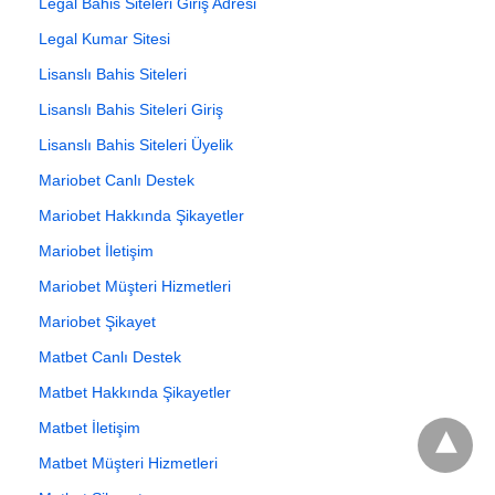
Legal Bahis Siteleri Giriş Adresi
Legal Kumar Sitesi
Lisanslı Bahis Siteleri
Lisanslı Bahis Siteleri Giriş
Lisanslı Bahis Siteleri Üyelik
Mariobet Canlı Destek
Mariobet Hakkında Şikayetler
Mariobet İletişim
Mariobet Müşteri Hizmetleri
Mariobet Şikayet
Matbet Canlı Destek
Matbet Hakkında Şikayetler
Matbet İletişim
Matbet Müşteri Hizmetleri