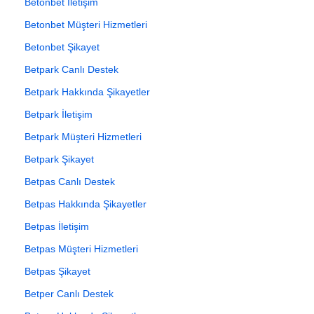
Betonbet İletişim
Betonbet Müşteri Hizmetleri
Betonbet Şikayet
Betpark Canlı Destek
Betpark Hakkında Şikayetler
Betpark İletişim
Betpark Müşteri Hizmetleri
Betpark Şikayet
Betpas Canlı Destek
Betpas Hakkında Şikayetler
Betpas İletişim
Betpas Müşteri Hizmetleri
Betpas Şikayet
Betper Canlı Destek