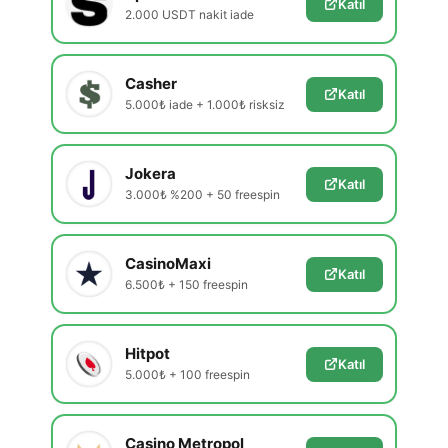
Katıl
2.000 USDT nakit iade
Casher
Katıl
5.000₺ iade + 1.000₺ risksiz
Jokera
Katıl
3.000₺ %200 + 50 freespin
CasinoMaxi
Katıl
6.500₺ + 150 freespin
Hitpot
Katıl
5.000₺ + 100 freespin
Casino Metropol