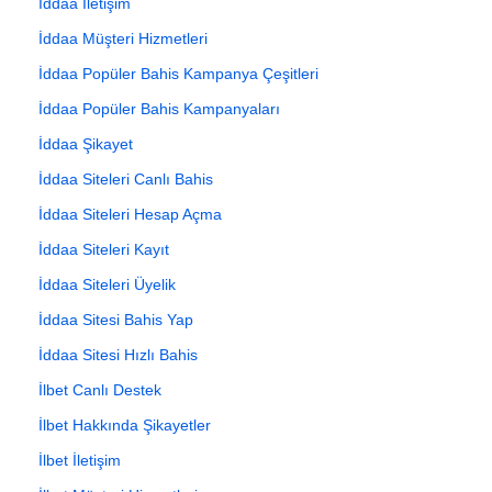
İddaa İletişim
İddaa Müşteri Hizmetleri
İddaa Popüler Bahis Kampanya Çeşitleri
İddaa Popüler Bahis Kampanyaları
İddaa Şikayet
İddaa Siteleri Canlı Bahis
İddaa Siteleri Hesap Açma
İddaa Siteleri Kayıt
İddaa Siteleri Üyelik
İddaa Sitesi Bahis Yap
İddaa Sitesi Hızlı Bahis
İlbet Canlı Destek
İlbet Hakkında Şikayetler
İlbet İletişim