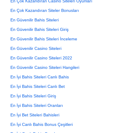
En Çok Kazandıran Casino Siteleri Oyunları
En Çok Kazandıran Siteler Bonusları
En Güvenilir Bahis Siteleri
En Güvenilir Bahis Siteleri Giriş
En Güvenilir Bahis Siteleri İnceleme
En Güvenilir Casino Siteleri
En Güvenilir Casino Siteleri 2022
En Güvenilir Casino Siteleri Hangileri
En İyi Bahis Siteleri Canlı Bahis
En İyi Bahis Siteleri Canlı Bet
En İyi Bahis Siteleri Giriş
En İyi Bahis Siteleri Oranları
En İyi Bet Siteleri Bahisleri
En İyi Canlı Bahis Bonus Çeşitleri