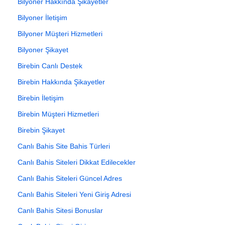
Bilyoner Hakkında Şikayetler
Bilyoner İletişim
Bilyoner Müşteri Hizmetleri
Bilyoner Şikayet
Birebin Canlı Destek
Birebin Hakkında Şikayetler
Birebin İletişim
Birebin Müşteri Hizmetleri
Birebin Şikayet
Canlı Bahis Site Bahis Türleri
Canlı Bahis Siteleri Dikkat Edilecekler
Canlı Bahis Siteleri Güncel Adres
Canlı Bahis Siteleri Yeni Giriş Adresi
Canlı Bahis Sitesi Bonuslar