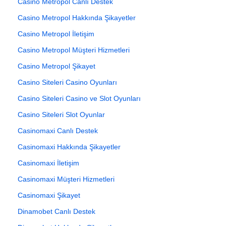
Casino Metropol Canlı Destek
Casino Metropol Hakkında Şikayetler
Casino Metropol İletişim
Casino Metropol Müşteri Hizmetleri
Casino Metropol Şikayet
Casino Siteleri Casino Oyunları
Casino Siteleri Casino ve Slot Oyunları
Casino Siteleri Slot Oyunlar
Casinomaxi Canlı Destek
Casinomaxi Hakkında Şikayetler
Casinomaxi İletişim
Casinomaxi Müşteri Hizmetleri
Casinomaxi Şikayet
Dinamobet Canlı Destek