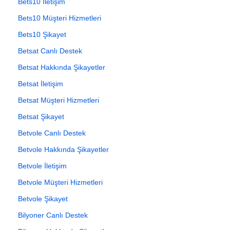
Bets10 İletişim
Bets10 Müşteri Hizmetleri
Bets10 Şikayet
Betsat Canlı Destek
Betsat Hakkında Şikayetler
Betsat İletişim
Betsat Müşteri Hizmetleri
Betsat Şikayet
Betvole Canlı Destek
Betvole Hakkında Şikayetler
Betvole İletişim
Betvole Müşteri Hizmetleri
Betvole Şikayet
Bilyoner Canlı Destek