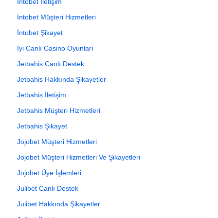
İntobet İletişim
İntobet Müşteri Hizmetleri
İntobet Şikayet
İyi Canlı Casino Oyunları
Jetbahis Canlı Destek
Jetbahis Hakkında Şikayetler
Jetbahis İletişim
Jetbahis Müşteri Hizmetleri
Jetbahis Şikayet
Jojobet Müşteri Hizmetleri
Jojobet Müşteri Hizmetleri Ve Şikayetleri
Jojobet Üye İşlemleri
Julibet Canlı Destek
Julibet Hakkında Şikayetler