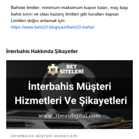
Bahiste limitler; minimum-maksimum kupon tutarı, maç başı
bahis sınırı ve olası kazanç limitleri gibi kuralları kapsar.
Limitleri doğru anlamak için:
https://www.bets10.blog/yazi/bets10-bahis/
İnterbahis Hakkında Şikayetler
İNTERBAHIS MÜŞTERI HIZMETLERI