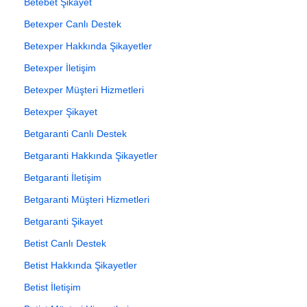
Betebet Şikayet
Betexper Canlı Destek
Betexper Hakkında Şikayetler
Betexper İletişim
Betexper Müşteri Hizmetleri
Betexper Şikayet
Betgaranti Canlı Destek
Betgaranti Hakkında Şikayetler
Betgaranti İletişim
Betgaranti Müşteri Hizmetleri
Betgaranti Şikayet
Betist Canlı Destek
Betist Hakkında Şikayetler
Betist İletişim