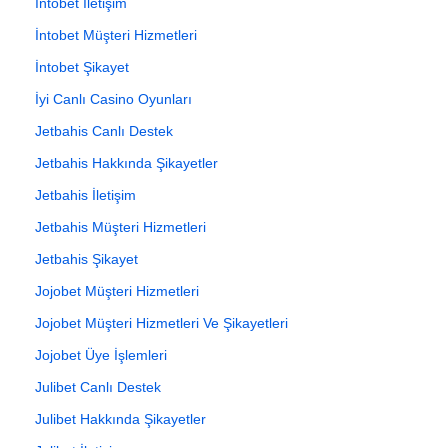
İntobet İletişim
İntobet Müşteri Hizmetleri
İntobet Şikayet
İyi Canlı Casino Oyunları
Jetbahis Canlı Destek
Jetbahis Hakkında Şikayetler
Jetbahis İletişim
Jetbahis Müşteri Hizmetleri
Jetbahis Şikayet
Jojobet Müşteri Hizmetleri
Jojobet Müşteri Hizmetleri Ve Şikayetleri
Jojobet Üye İşlemleri
Julibet Canlı Destek
Julibet Hakkında Şikayetler