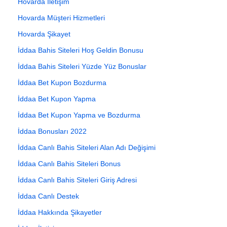
Hovarda İletişim
Hovarda Müşteri Hizmetleri
Hovarda Şikayet
İddaa Bahis Siteleri Hoş Geldin Bonusu
İddaa Bahis Siteleri Yüzde Yüz Bonuslar
İddaa Bet Kupon Bozdurma
İddaa Bet Kupon Yapma
İddaa Bet Kupon Yapma ve Bozdurma
İddaa Bonusları 2022
İddaa Canlı Bahis Siteleri Alan Adı Değişimi
İddaa Canlı Bahis Siteleri Bonus
İddaa Canlı Bahis Siteleri Giriş Adresi
İddaa Canlı Destek
İddaa Hakkında Şikayetler