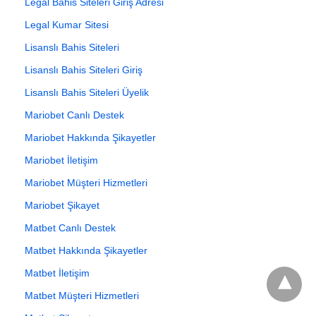
Legal Bahis Siteleri Giriş Adresi
Legal Kumar Sitesi
Lisanslı Bahis Siteleri
Lisanslı Bahis Siteleri Giriş
Lisanslı Bahis Siteleri Üyelik
Mariobet Canlı Destek
Mariobet Hakkında Şikayetler
Mariobet İletişim
Mariobet Müşteri Hizmetleri
Mariobet Şikayet
Matbet Canlı Destek
Matbet Hakkında Şikayetler
Matbet İletişim
Matbet Müşteri Hizmetleri