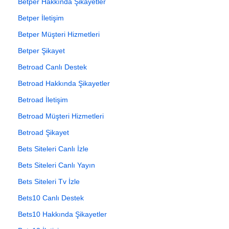
Betper Hakkında Şikayetler
Betper İletişim
Betper Müşteri Hizmetleri
Betper Şikayet
Betroad Canlı Destek
Betroad Hakkında Şikayetler
Betroad İletişim
Betroad Müşteri Hizmetleri
Betroad Şikayet
Bets Siteleri Canlı İzle
Bets Siteleri Canlı Yayın
Bets Siteleri Tv İzle
Bets10 Canlı Destek
Bets10 Hakkında Şikayetler