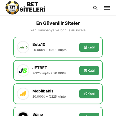
En Güvenilir Siteler
Yeni kampanya ve bonusları incele
Type
Bets10
your
Katıl
searc
20.000₺ + %300 kripto
query
and
hit
enter:
JETBET
Katıl
%325 kripto + 20.000₺
Mobilbahis
Katıl
20.000₺ + %225 kripto
Spino