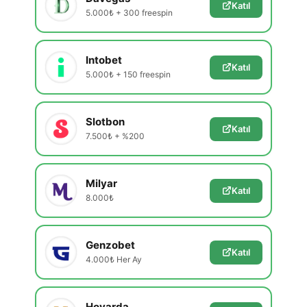
Katıl
5.000₺ + 300 freespin
Intobet
Katıl
5.000₺ + 150 freespin
Slotbon
Katıl
7.500₺ + %200
Milyar
Katıl
8.000₺
Genzobet
Katıl
4.000₺ Her Ay
Hovarda