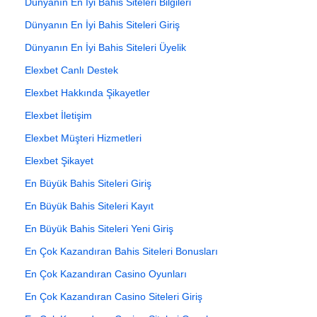
Dünyanın En İyi Bahis Siteleri Bilgileri
Dünyanın En İyi Bahis Siteleri Giriş
Dünyanın En İyi Bahis Siteleri Üyelik
Elexbet Canlı Destek
Elexbet Hakkında Şikayetler
Elexbet İletişim
Elexbet Müşteri Hizmetleri
Elexbet Şikayet
En Büyük Bahis Siteleri Giriş
En Büyük Bahis Siteleri Kayıt
En Büyük Bahis Siteleri Yeni Giriş
En Çok Kazandıran Bahis Siteleri Bonusları
En Çok Kazandıran Casino Oyunları
En Çok Kazandıran Casino Siteleri Giriş