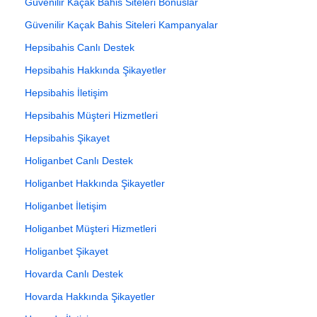
Güvenilir Kaçak Bahis Siteleri Bonuslar
Güvenilir Kaçak Bahis Siteleri Kampanyalar
Hepsibahis Canlı Destek
Hepsibahis Hakkında Şikayetler
Hepsibahis İletişim
Hepsibahis Müşteri Hizmetleri
Hepsibahis Şikayet
Holiganbet Canlı Destek
Holiganbet Hakkında Şikayetler
Holiganbet İletişim
Holiganbet Müşteri Hizmetleri
Holiganbet Şikayet
Hovarda Canlı Destek
Hovarda Hakkında Şikayetler