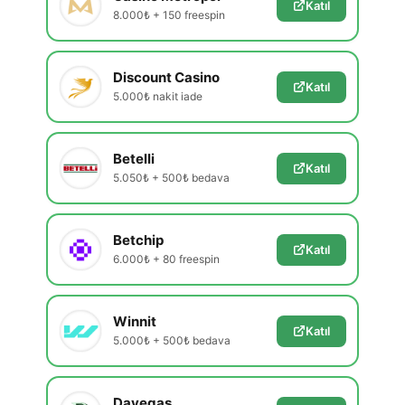
Katıl
8.000₺ + 150 freespin
Discount Casino
Katıl
5.000₺ nakit iade
Betelli
Katıl
5.050₺ + 500₺ bedava
Betchip
Katıl
6.000₺ + 80 freespin
Winnit
Katıl
5.000₺ + 500₺ bedava
Davegas