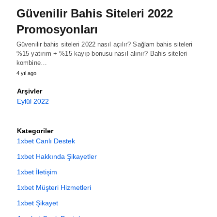
Güvenilir Bahis Siteleri 2022
Promosyonları
Güvenilir bahis siteleri 2022 nasıl açılır? Sağlam bahis siteleri
%15 yatırım + %15 kayıp bonusu nasıl alınır? Bahis siteleri
kombine…
4 yıl ago
Arşivler
Eylül 2022
Kategoriler
1xbet Canlı Destek
1xbet Hakkında Şikayetler
1xbet İletişim
1xbet Müşteri Hizmetleri
1xbet Şikayet