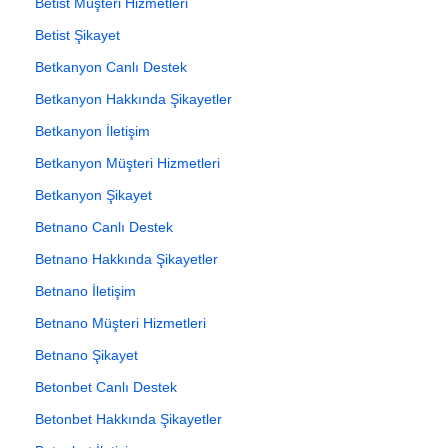
Betist Müşteri Hizmetleri
Betist Şikayet
Betkanyon Canlı Destek
Betkanyon Hakkında Şikayetler
Betkanyon İletişim
Betkanyon Müşteri Hizmetleri
Betkanyon Şikayet
Betnano Canlı Destek
Betnano Hakkında Şikayetler
Betnano İletişim
Betnano Müşteri Hizmetleri
Betnano Şikayet
Betonbet Canlı Destek
Betonbet Hakkında Şikayetler