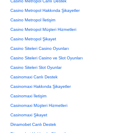
Casino Metropol Canlı Destek
Casino Metropol Hakkında Şikayetler
Casino Metropol İletişim
Casino Metropol Müşteri Hizmetleri
Casino Metropol Şikayet
Casino Siteleri Casino Oyunları
Casino Siteleri Casino ve Slot Oyunları
Casino Siteleri Slot Oyunlar
Casinomaxi Canlı Destek
Casinomaxi Hakkında Şikayetler
Casinomaxi İletişim
Casinomaxi Müşteri Hizmetleri
Casinomaxi Şikayet
Dinamobet Canlı Destek