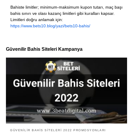
Bahiste limitler; minimum-maksimum kupon tutarı, maç başı
bahis sınırı ve olası kazanç limitleri gibi kuralları kapsar.
Limitleri doğru anlamak için:
https://www.bets10.blog/yazi/bets10-bahis/
Güvenilir Bahis Siteleri Kampanya
GÜVENILIR BAHIS SITELERI 2022 PROMOSYONLARI