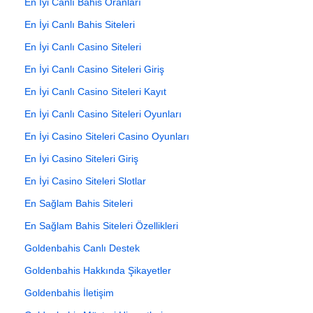
En İyi Canlı Bahis Oranları
En İyi Canlı Bahis Siteleri
En İyi Canlı Casino Siteleri
En İyi Canlı Casino Siteleri Giriş
En İyi Canlı Casino Siteleri Kayıt
En İyi Canlı Casino Siteleri Oyunları
En İyi Casino Siteleri Casino Oyunları
En İyi Casino Siteleri Giriş
En İyi Casino Siteleri Slotlar
En Sağlam Bahis Siteleri
En Sağlam Bahis Siteleri Özellikleri
Goldenbahis Canlı Destek
Goldenbahis Hakkında Şikayetler
Goldenbahis İletişim