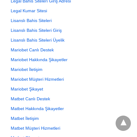
Legal Bahis Siteleri Giriş Adresi
Legal Kumar Sitesi
Lisanslı Bahis Siteleri
Lisanslı Bahis Siteleri Giriş
Lisanslı Bahis Siteleri Üyelik
Mariobet Canlı Destek
Mariobet Hakkında Şikayetler
Mariobet İletişim
Mariobet Müşteri Hizmetleri
Mariobet Şikayet
Matbet Canlı Destek
Matbet Hakkında Şikayetler
Matbet İletişim
Matbet Müşteri Hizmetleri