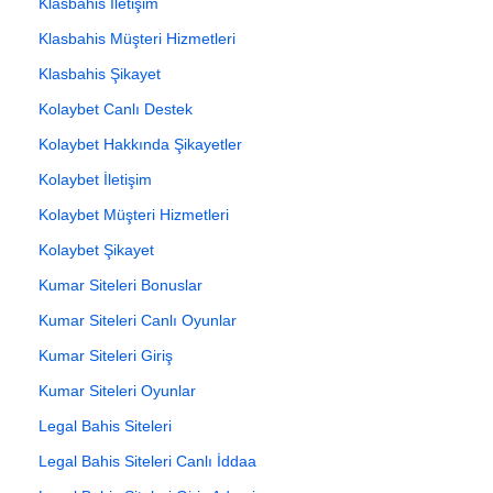
Klasbahis İletişim
Klasbahis Müşteri Hizmetleri
Klasbahis Şikayet
Kolaybet Canlı Destek
Kolaybet Hakkında Şikayetler
Kolaybet İletişim
Kolaybet Müşteri Hizmetleri
Kolaybet Şikayet
Kumar Siteleri Bonuslar
Kumar Siteleri Canlı Oyunlar
Kumar Siteleri Giriş
Kumar Siteleri Oyunlar
Legal Bahis Siteleri
Legal Bahis Siteleri Canlı İddaa