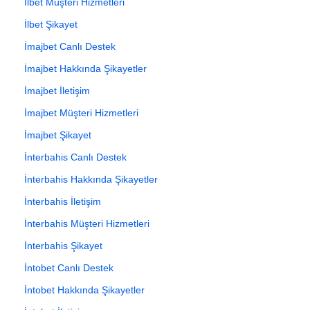
İlbet Müşteri Hizmetleri
İlbet Şikayet
İmajbet Canlı Destek
İmajbet Hakkında Şikayetler
İmajbet İletişim
İmajbet Müşteri Hizmetleri
İmajbet Şikayet
İnterbahis Canlı Destek
İnterbahis Hakkında Şikayetler
İnterbahis İletişim
İnterbahis Müşteri Hizmetleri
İnterbahis Şikayet
İntobet Canlı Destek
İntobet Hakkında Şikayetler