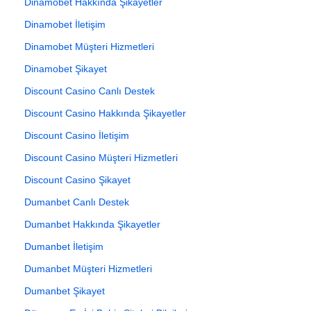
Dinamobet Hakkında Şikayetler
Dinamobet İletişim
Dinamobet Müşteri Hizmetleri
Dinamobet Şikayet
Discount Casino Canlı Destek
Discount Casino Hakkında Şikayetler
Discount Casino İletişim
Discount Casino Müşteri Hizmetleri
Discount Casino Şikayet
Dumanbet Canlı Destek
Dumanbet Hakkında Şikayetler
Dumanbet İletişim
Dumanbet Müşteri Hizmetleri
Dumanbet Şikayet