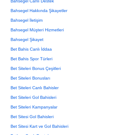
Bahsegel Canlı Destek
Bahsegel Hakkında Şikayetler
Bahsegel İletişim
Bahsegel Müşteri Hizmetleri
Bahsegel Şikayet
Bet Bahis Canlı İddaa
Bet Bahis Spor Türleri
Bet Siteleri Bonus Çeşitleri
Bet Siteleri Bonusları
Bet Siteleri Canlı Bahisler
Bet Siteleri Gol Bahisleri
Bet Siteleri Kampanyalar
Bet Sitesi Gol Bahisleri
Bet Sitesi Kart ve Gol Bahisleri