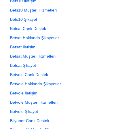
Bets10 İletişim
Bets10 Müşteri Hizmetleri
Bets10 Şikayet
Betsat Canlı Destek
Betsat Hakkında Şikayetler
Betsat İletişim
Betsat Müşteri Hizmetleri
Betsat Şikayet
Betvole Canlı Destek
Betvole Hakkında Şikayetler
Betvole İletişim
Betvole Müşteri Hizmetleri
Betvole Şikayet
Bilyoner Canlı Destek