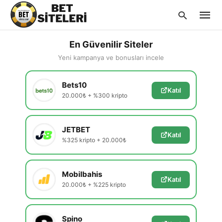
En Güvenilir Siteler
Yeni kampanya ve bonusları incele
Type
Bets10
your
Katıl
searc
20.000₺ + %300 kripto
query
and
hit
enter:
JETBET
Katıl
%325 kripto + 20.000₺
Mobilbahis
Katıl
20.000₺ + %225 kripto
Spino