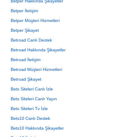
Betper Hakkında Şikayetler
Betper İletişim
Betper Müşteri Hizmetleri
Betper Şikayet
Betroad Canlı Destek
Betroad Hakkında Şikayetler
Betroad İletişim
Betroad Müşteri Hizmetleri
Betroad Şikayet
Bets Siteleri Canlı İzle
Bets Siteleri Canlı Yayın
Bets Siteleri Tv İzle
Bets10 Canlı Destek
Bets10 Hakkında Şikayetler