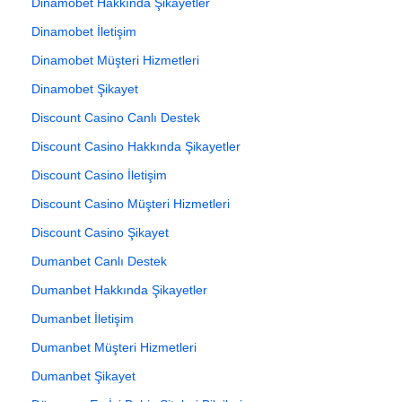
Dinamobet Hakkında Şikayetler
Dinamobet İletişim
Dinamobet Müşteri Hizmetleri
Dinamobet Şikayet
Discount Casino Canlı Destek
Discount Casino Hakkında Şikayetler
Discount Casino İletişim
Discount Casino Müşteri Hizmetleri
Discount Casino Şikayet
Dumanbet Canlı Destek
Dumanbet Hakkında Şikayetler
Dumanbet İletişim
Dumanbet Müşteri Hizmetleri
Dumanbet Şikayet