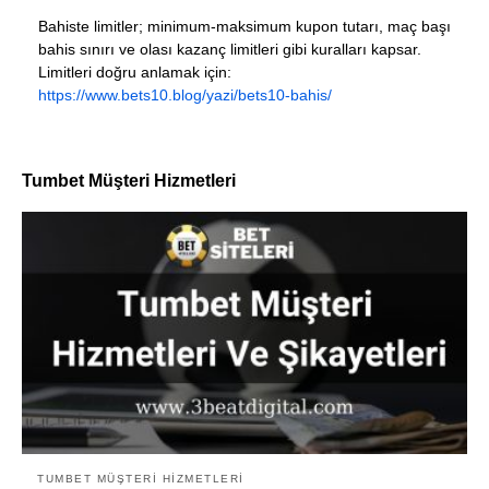
Bahiste limitler; minimum-maksimum kupon tutarı, maç başı
bahis sınırı ve olası kazanç limitleri gibi kuralları kapsar.
Limitleri doğru anlamak için:
https://www.bets10.blog/yazi/bets10-bahis/
Tumbet Müşteri Hizmetleri
TUMBET MÜŞTERI HIZMETLERI