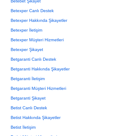
Betebet Şikayet
Betexper Canlı Destek
Betexper Hakkında Şikayetler
Betexper İletişim
Betexper Müşteri Hizmetleri
Betexper Şikayet
Betgaranti Canlı Destek
Betgaranti Hakkında Şikayetler
Betgaranti İletişim
Betgaranti Müşteri Hizmetleri
Betgaranti Şikayet
Betist Canlı Destek
Betist Hakkında Şikayetler
Betist İletişim