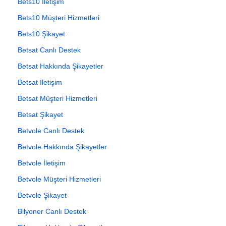
Bets10 İletişim
Bets10 Müşteri Hizmetleri
Bets10 Şikayet
Betsat Canlı Destek
Betsat Hakkında Şikayetler
Betsat İletişim
Betsat Müşteri Hizmetleri
Betsat Şikayet
Betvole Canlı Destek
Betvole Hakkında Şikayetler
Betvole İletişim
Betvole Müşteri Hizmetleri
Betvole Şikayet
Bilyoner Canlı Destek