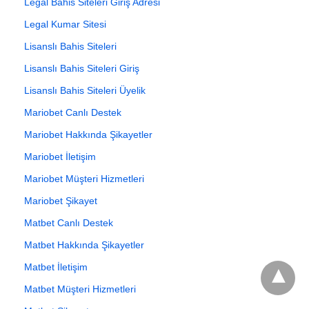
Legal Bahis Siteleri Giriş Adresi
Legal Kumar Sitesi
Lisanslı Bahis Siteleri
Lisanslı Bahis Siteleri Giriş
Lisanslı Bahis Siteleri Üyelik
Mariobet Canlı Destek
Mariobet Hakkında Şikayetler
Mariobet İletişim
Mariobet Müşteri Hizmetleri
Mariobet Şikayet
Matbet Canlı Destek
Matbet Hakkında Şikayetler
Matbet İletişim
Matbet Müşteri Hizmetleri