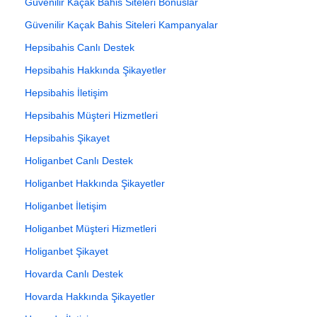
Güvenilir Kaçak Bahis Siteleri Bonuslar
Güvenilir Kaçak Bahis Siteleri Kampanyalar
Hepsibahis Canlı Destek
Hepsibahis Hakkında Şikayetler
Hepsibahis İletişim
Hepsibahis Müşteri Hizmetleri
Hepsibahis Şikayet
Holiganbet Canlı Destek
Holiganbet Hakkında Şikayetler
Holiganbet İletişim
Holiganbet Müşteri Hizmetleri
Holiganbet Şikayet
Hovarda Canlı Destek
Hovarda Hakkında Şikayetler