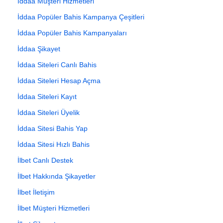
İddaa Müşteri Hizmetleri
İddaa Popüler Bahis Kampanya Çeşitleri
İddaa Popüler Bahis Kampanyaları
İddaa Şikayet
İddaa Siteleri Canlı Bahis
İddaa Siteleri Hesap Açma
İddaa Siteleri Kayıt
İddaa Siteleri Üyelik
İddaa Sitesi Bahis Yap
İddaa Sitesi Hızlı Bahis
İlbet Canlı Destek
İlbet Hakkında Şikayetler
İlbet İletişim
İlbet Müşteri Hizmetleri