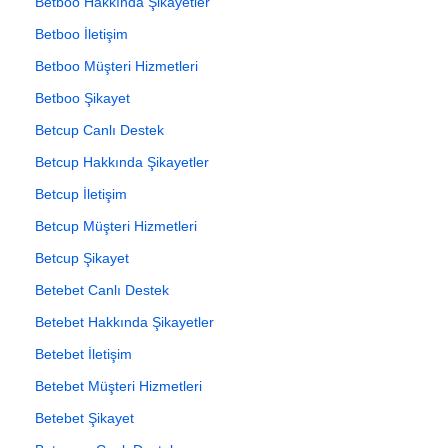
Betboo Hakkında Şikayetler
Betboo İletişim
Betboo Müşteri Hizmetleri
Betboo Şikayet
Betcup Canlı Destek
Betcup Hakkında Şikayetler
Betcup İletişim
Betcup Müşteri Hizmetleri
Betcup Şikayet
Betebet Canlı Destek
Betebet Hakkında Şikayetler
Betebet İletişim
Betebet Müşteri Hizmetleri
Betebet Şikayet