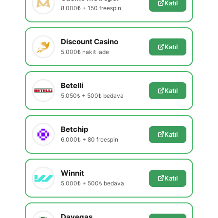
Katıl
8.000₺ + 150 freespin
Discount Casino
Katıl
5.000₺ nakit iade
Betelli
Katıl
5.050₺ + 500₺ bedava
Betchip
Katıl
6.000₺ + 80 freespin
Winnit
Katıl
5.000₺ + 500₺ bedava
Davegas