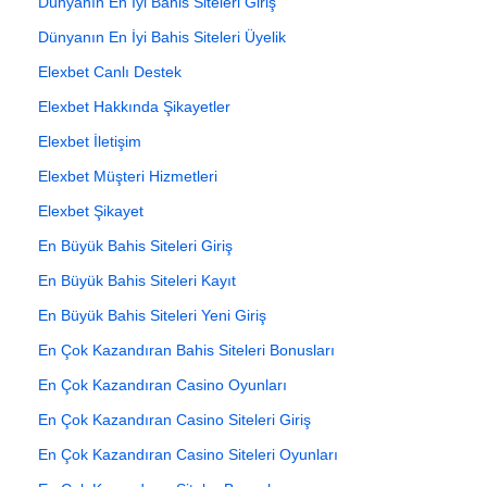
Dünyanın En İyi Bahis Siteleri Giriş
Dünyanın En İyi Bahis Siteleri Üyelik
Elexbet Canlı Destek
Elexbet Hakkında Şikayetler
Elexbet İletişim
Elexbet Müşteri Hizmetleri
Elexbet Şikayet
En Büyük Bahis Siteleri Giriş
En Büyük Bahis Siteleri Kayıt
En Büyük Bahis Siteleri Yeni Giriş
En Çok Kazandıran Bahis Siteleri Bonusları
En Çok Kazandıran Casino Oyunları
En Çok Kazandıran Casino Siteleri Giriş
En Çok Kazandıran Casino Siteleri Oyunları