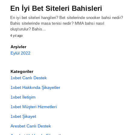
En İyi Bet Siteleri Bahisleri
En iyi bet siteleri hangileri? Bet sitelerinde snooker bahsi nedir?
Bahis sitelerinde masa tenisi nedir? MMA bahsi nasıl
oluşturulur? Bahis…
4 yıl ago
Arşivler
Eylül 2022
Kategoriler
1xbet Canlı Destek
1xbet Hakkında Şikayetler
1xbet İletişim
1xbet Müşteri Hizmetleri
1xbet Şikayet
Aresbet Canlı Destek