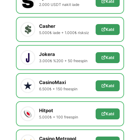
Katıl
2.000 USDT nakit iade
Casher
Katıl
5.000₺ iade + 1.000₺ risksiz
Jokera
Katıl
3.000₺ %200 + 50 freespin
CasinoMaxi
Katıl
6.500₺ + 150 freespin
Hitpot
Katıl
5.000₺ + 100 freespin
Casino Metropol