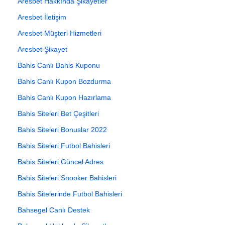
Aresbet Hakkında Şikayetler
Aresbet İletişim
Aresbet Müşteri Hizmetleri
Aresbet Şikayet
Bahis Canlı Bahis Kuponu
Bahis Canlı Kupon Bozdurma
Bahis Canlı Kupon Hazırlama
Bahis Siteleri Bet Çeşitleri
Bahis Siteleri Bonuslar 2022
Bahis Siteleri Futbol Bahisleri
Bahis Siteleri Güncel Adres
Bahis Siteleri Snooker Bahisleri
Bahis Sitelerinde Futbol Bahisleri
Bahsegel Canlı Destek