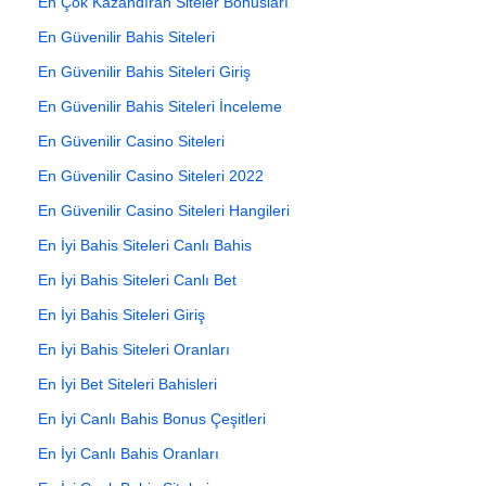
En Çok Kazandıran Siteler Bonusları
En Güvenilir Bahis Siteleri
En Güvenilir Bahis Siteleri Giriş
En Güvenilir Bahis Siteleri İnceleme
En Güvenilir Casino Siteleri
En Güvenilir Casino Siteleri 2022
En Güvenilir Casino Siteleri Hangileri
En İyi Bahis Siteleri Canlı Bahis
En İyi Bahis Siteleri Canlı Bet
En İyi Bahis Siteleri Giriş
En İyi Bahis Siteleri Oranları
En İyi Bet Siteleri Bahisleri
En İyi Canlı Bahis Bonus Çeşitleri
En İyi Canlı Bahis Oranları