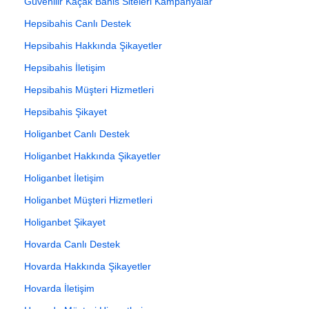
Güvenilir Kaçak Bahis Siteleri Kampanyalar
Hepsibahis Canlı Destek
Hepsibahis Hakkında Şikayetler
Hepsibahis İletişim
Hepsibahis Müşteri Hizmetleri
Hepsibahis Şikayet
Holiganbet Canlı Destek
Holiganbet Hakkında Şikayetler
Holiganbet İletişim
Holiganbet Müşteri Hizmetleri
Holiganbet Şikayet
Hovarda Canlı Destek
Hovarda Hakkında Şikayetler
Hovarda İletişim