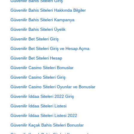
Güvenilir Bahis Siteleri Giriş
Güvenilir Bahis Siteleri Hakkında Bilgiler
Güvenilir Bahis Siteleri Kampanya
Güvenilir Bahis Siteleri Üyelik
Güvenilir Bet Siteleri Giriş
Güvenilir Bet Siteleri Giriş ve Hesap Açma
Güvenilir Bet Siteleri Hesap
Güvenilir Casino Siteleri Bonuslar
Güvenilir Casino Siteleri Giriş
Güvenilir Casino Siteleri Oyunlar ve Bonuslar
Güvenilir İddaa Siteleri 2022 Giriş
Güvenilir İddaa Siteleri Listesi
Güvenilir İddaa Siteleri Listesi 2022
Güvenilir Kaçak Bahis Siteleri Bonuslar