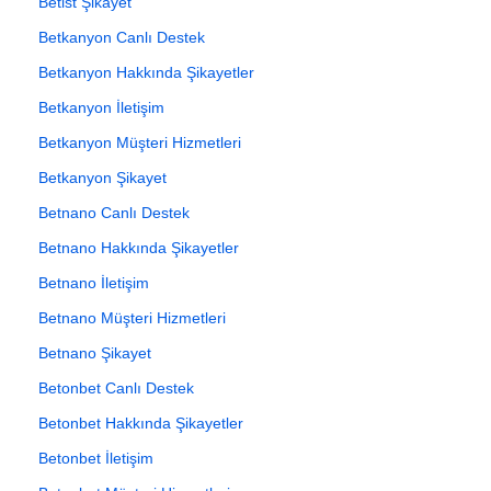
Betist Şikayet
Betkanyon Canlı Destek
Betkanyon Hakkında Şikayetler
Betkanyon İletişim
Betkanyon Müşteri Hizmetleri
Betkanyon Şikayet
Betnano Canlı Destek
Betnano Hakkında Şikayetler
Betnano İletişim
Betnano Müşteri Hizmetleri
Betnano Şikayet
Betonbet Canlı Destek
Betonbet Hakkında Şikayetler
Betonbet İletişim