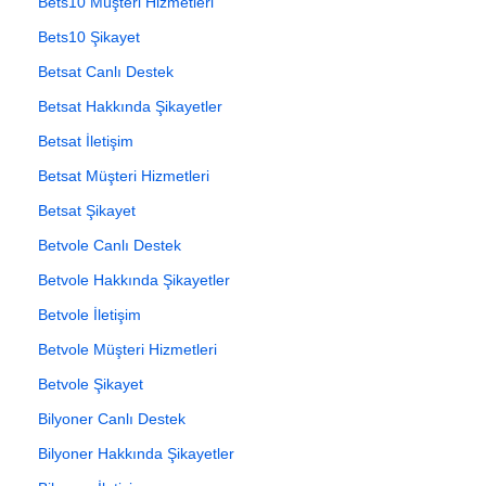
Bets10 Müşteri Hizmetleri
Bets10 Şikayet
Betsat Canlı Destek
Betsat Hakkında Şikayetler
Betsat İletişim
Betsat Müşteri Hizmetleri
Betsat Şikayet
Betvole Canlı Destek
Betvole Hakkında Şikayetler
Betvole İletişim
Betvole Müşteri Hizmetleri
Betvole Şikayet
Bilyoner Canlı Destek
Bilyoner Hakkında Şikayetler