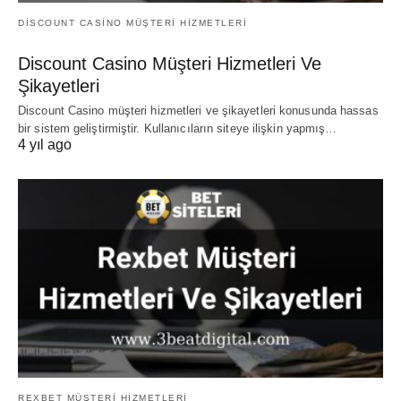
DISCOUNT CASINO MÜŞTERI HIZMETLERI
Discount Casino Müşteri Hizmetleri Ve
Şikayetleri
Discount Casino müşteri hizmetleri ve şikayetleri konusunda hassas
bir sistem geliştirmiştir. Kullanıcıların siteye ilişkin yapmış…
4 yıl ago
REXBET MÜŞTERI HIZMETLERI