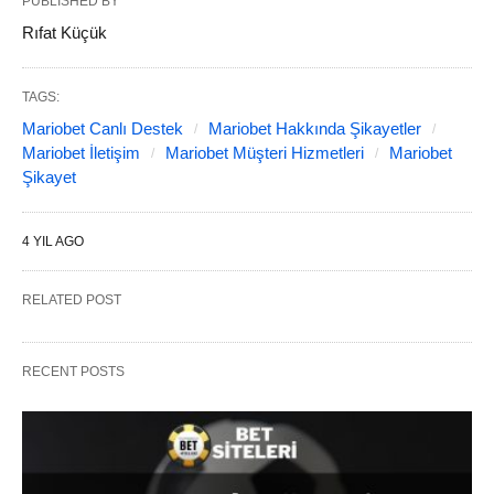
PUBLISHED BY
Rıfat Küçük
TAGS:
Mariobet Canlı Destek
Mariobet Hakkında Şikayetler
Mariobet İletişim
Mariobet Müşteri Hizmetleri
Mariobet
Şikayet
4 YIL AGO
RELATED POST
RECENT POSTS