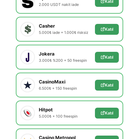
Katıl
2.000 USDT nakit iade
Casher
Katıl
5.000₺ iade + 1.000₺ risksiz
Jokera
Katıl
3.000₺ %200 + 50 freespin
CasinoMaxi
Katıl
6.500₺ + 150 freespin
Hitpot
Katıl
5.000₺ + 100 freespin
Casino Metropol