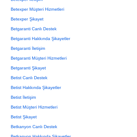
Betexper Müşteri Hizmetleri
Betexper Şikayet
Betgaranti Canlı Destek
Betgaranti Hakkında Şikayetler
Betgaranti İletişim
Betgaranti Müşteri Hizmetleri
Betgaranti Şikayet
Betist Canlı Destek
Betist Hakkında Şikayetler
Betist İletişim
Betist Müşteri Hizmetleri
Betist Şikayet
Betkanyon Canlı Destek
Betkanyon Hakkında Şikayetler