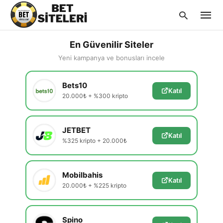
En Güvenilir Siteler
Yeni kampanya ve bonusları incele
Type
Bets10
your
Katıl
searc
20.000₺ + %300 kripto
query
and
hit
enter:
JETBET
Katıl
%325 kripto + 20.000₺
Mobilbahis
Katıl
20.000₺ + %225 kripto
Spino