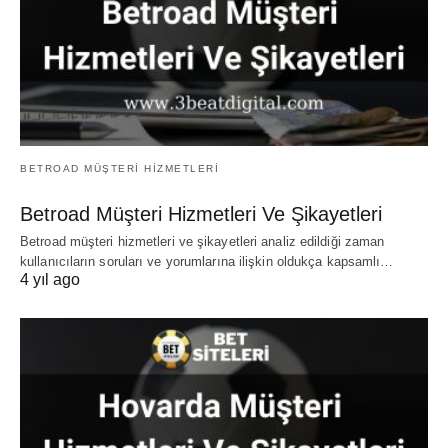
BETROAD MÜŞTERI HIZMETLERI
Betroad Müşteri Hizmetleri Ve Şikayetleri
Betroad müşteri hizmetleri ve şikayetleri analiz edildiği zaman
kullanıcıların soruları ve yorumlarına ilişkin oldukça kapsamlı…
4 yıl ago