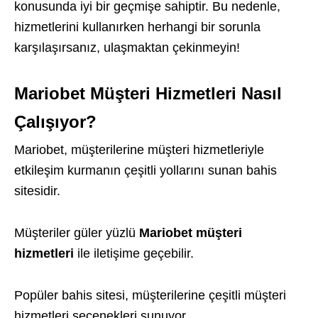
konusunda iyi bir geçmişe sahiptir. Bu nedenle,
hizmetlerini kullanırken herhangi bir sorunla
karşılaşırsanız, ulaşmaktan çekinmeyin!
Mariobet Müşteri Hizmetleri Nasıl
Çalışıyor?
Mariobet, müşterilerine müşteri hizmetleriyle
etkileşim kurmanın çeşitli yollarını sunan bahis
sitesidir.
Müşteriler güler yüzlü
Mariobet müşteri
hizmetleri
ile iletişime geçebilir.
Popüler bahis sitesi, müşterilerine çeşitli müşteri
hizmetleri seçenekleri sunuyor.