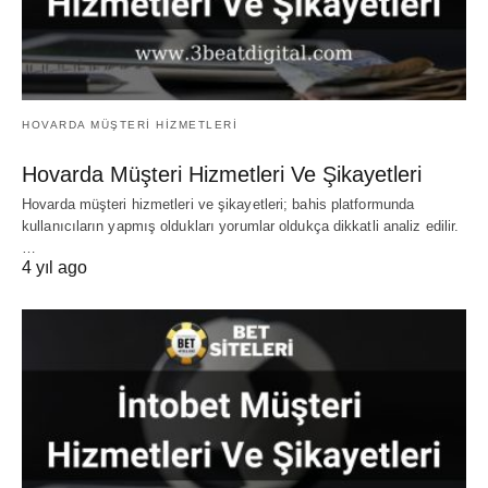
HOVARDA MÜŞTERI HIZMETLERI
Hovarda Müşteri Hizmetleri Ve Şikayetleri
Hovarda müşteri hizmetleri ve şikayetleri; bahis platformunda
kullanıcıların yapmış oldukları yorumlar oldukça dikkatli analiz edilir.
…
4 yıl ago