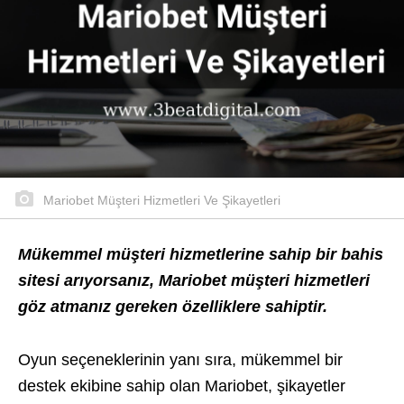
Mariobet Müşteri Hizmetleri Ve Şikayetleri
Mükemmel müşteri hizmetlerine sahip bir bahis
sitesi arıyorsanız, Mariobet müşteri hizmetleri
göz atmanız gereken özelliklere sahiptir.
Oyun seçeneklerinin yanı sıra, mükemmel bir
destek ekibine sahip olan Mariobet, şikayetler