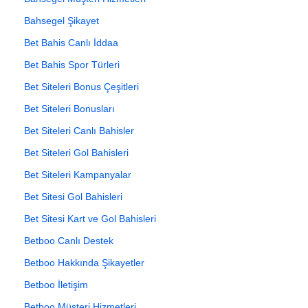
Bahsegel Şikayet
Bet Bahis Canlı İddaa
Bet Bahis Spor Türleri
Bet Siteleri Bonus Çeşitleri
Bet Siteleri Bonusları
Bet Siteleri Canlı Bahisler
Bet Siteleri Gol Bahisleri
Bet Siteleri Kampanyalar
Bet Sitesi Gol Bahisleri
Bet Sitesi Kart ve Gol Bahisleri
Betboo Canlı Destek
Betboo Hakkında Şikayetler
Betboo İletişim
Betboo Müşteri Hizmetleri