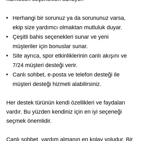
Herhangi bir sorunuz ya da sorununuz varsa,
ekip size yardımcı olmaktan mutluluk duyar.
Çeşitli bahis seçenekleri sunar ve yeni
müşteriler için bonuslar sunar.
Site ayrıca, spor etkinliklerinin canlı akışını ve
7/24 müşteri desteği verir.
Canlı sohbet, e-posta ve telefon desteği ile
müşteri desteği hizmeti alabilirsiniz.
Her destek türünün kendi özellikleri ve faydaları
vardır. Bu yüzden kendiniz için en iyi seçeneği
seçmek önemlidir.
Canlı sohbet, yardım almanın en kolay yoludur. Bir