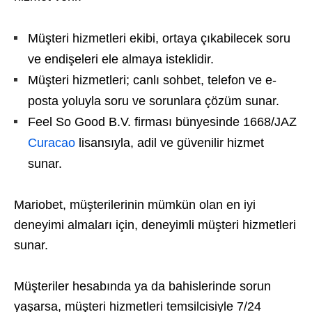
Müşteri hizmetleri ekibi, ortaya çıkabilecek soru
ve endişeleri ele almaya isteklidir.
Müşteri hizmetleri; canlı sohbet, telefon ve e-
posta yoluyla soru ve sorunlara çözüm sunar.
Feel So Good B.V. firması bünyesinde 1668/JAZ
Curacao
lisansıyla, adil ve güvenilir hizmet
sunar.
Mariobet, müşterilerinin mümkün olan en iyi
deneyimi almaları için, deneyimli müşteri hizmetleri
sunar.
Müşteriler hesabında ya da bahislerinde sorun
yaşarsa, müşteri hizmetleri temsilcisiyle 7/24