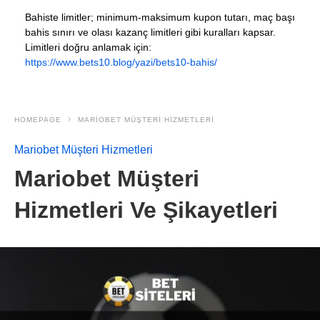
Bahiste limitler; minimum-maksimum kupon tutarı, maç başı
bahis sınırı ve olası kazanç limitleri gibi kuralları kapsar.
Limitleri doğru anlamak için:
https://www.bets10.blog/yazi/bets10-bahis/
HOMEPAGE
MARIOBET MÜŞTERI HIZMETLERI
Mariobet Müşteri Hizmetleri
Mariobet Müşteri
Hizmetleri Ve Şikayetleri