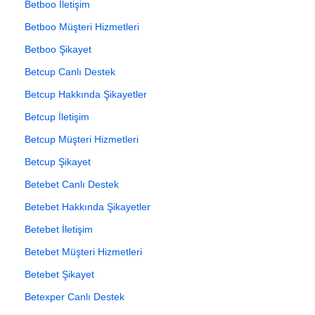
Betboo İletişim
Betboo Müşteri Hizmetleri
Betboo Şikayet
Betcup Canlı Destek
Betcup Hakkında Şikayetler
Betcup İletişim
Betcup Müşteri Hizmetleri
Betcup Şikayet
Betebet Canlı Destek
Betebet Hakkında Şikayetler
Betebet İletişim
Betebet Müşteri Hizmetleri
Betebet Şikayet
Betexper Canlı Destek