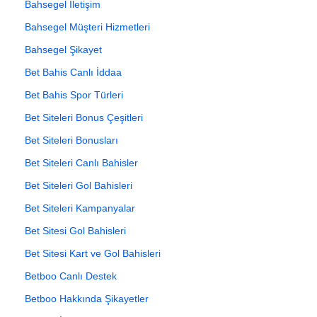
Bahsegel İletişim
Bahsegel Müşteri Hizmetleri
Bahsegel Şikayet
Bet Bahis Canlı İddaa
Bet Bahis Spor Türleri
Bet Siteleri Bonus Çeşitleri
Bet Siteleri Bonusları
Bet Siteleri Canlı Bahisler
Bet Siteleri Gol Bahisleri
Bet Siteleri Kampanyalar
Bet Sitesi Gol Bahisleri
Bet Sitesi Kart ve Gol Bahisleri
Betboo Canlı Destek
Betboo Hakkında Şikayetler