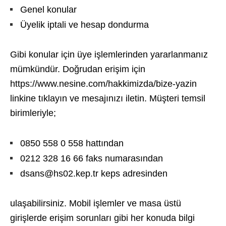
Genel konular
Üyelik iptali ve hesap dondurma
Gibi konular için üye işlemlerinden yararlanmanız
mümkündür. Doğrudan erişim için
https://www.nesine.com/hakkimizda/bize-yazin
linkine tıklayın ve mesajınızı iletin. Müşteri temsil
birimleriyle;
0850 558 0 558 hattından
0212 328 16 66 faks numarasından
dsans@hs02.kep.tr keps adresinden
ulaşabilirsiniz. Mobil işlemler ve masa üstü
girişlerde erişim sorunları gibi her konuda bilgi