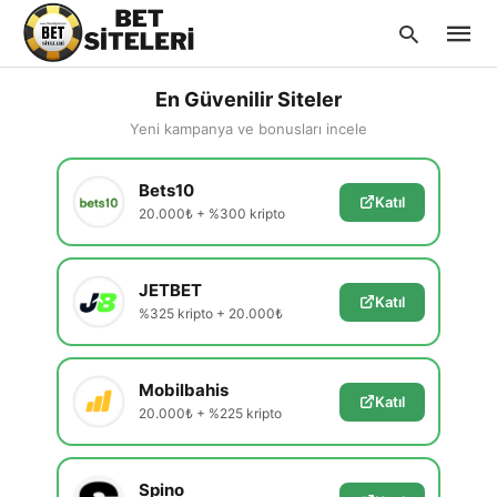
En Güvenilir Siteler
Yeni kampanya ve bonusları incele
Type
Bets10
your
Katıl
searc
20.000₺ + %300 kripto
query
and
hit
enter:
JETBET
Katıl
%325 kripto + 20.000₺
Mobilbahis
Katıl
20.000₺ + %225 kripto
Spino