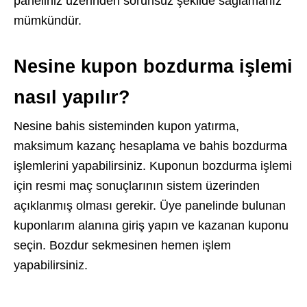
paneliniz üzerinden sorunsuz şekilde sağlamanız
mümkündür.
Nesine kupon bozdurma işlemi
nasıl yapılır?
Nesine bahis sisteminden kupon yatırma,
maksimum kazanç hesaplama ve bahis bozdurma
işlemlerini yapabilirsiniz. Kuponun bozdurma işlemi
için resmi maç sonuçlarının sistem üzerinden
açıklanmış olması gerekir. Üye panelinde bulunan
kuponlarım alanına giriş yapın ve kazanan kuponu
seçin. Bozdur sekmesinen hemen işlem
yapabilirsiniz.