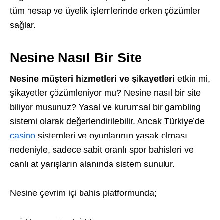
tüm hesap ve üyelik işlemlerinde erken çözümler
sağlar.
Nesine Nasıl Bir Site
Nesine müşteri hizmetleri ve şikayetleri
etkin mi,
şikayetler çözümleniyor mu? Nesine nasıl bir site
biliyor musunuz? Yasal ve kurumsal bir gambling
sistemi olarak değerlendirilebilir. Ancak Türkiye’de
casino
sistemleri ve oyunlarının yasak olması
nedeniyle, sadece sabit oranlı spor bahisleri ve
canlı at yarışların alanında sistem sunulur.
Nesine çevrim içi bahis platformunda;