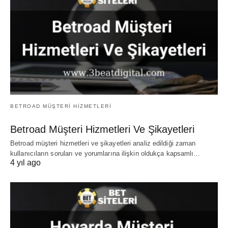
BETROAD MÜŞTERI HIZMETLERI
Betroad Müşteri Hizmetleri Ve Şikayetleri
Betroad müşteri hizmetleri ve şikayetleri analiz edildiği zaman
kullanıcıların soruları ve yorumlarına ilişkin oldukça kapsamlı…
4 yıl ago