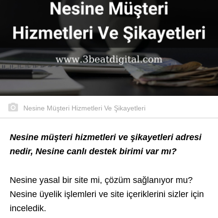
Nesine Müşteri Hizmetleri Ve Şikayetleri
Nesine müşteri hizmetleri ve şikayetleri adresi
nedir, Nesine canlı destek birimi var mı?
Nesine yasal bir site mi, çözüm sağlanıyor mu?
Nesine üyelik işlemleri ve site içeriklerini sizler için
inceledik.