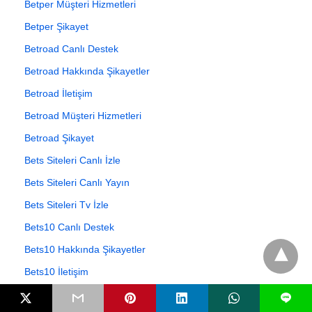
Betper Müşteri Hizmetleri
Betper Şikayet
Betroad Canlı Destek
Betroad Hakkında Şikayetler
Betroad İletişim
Betroad Müşteri Hizmetleri
Betroad Şikayet
Bets Siteleri Canlı İzle
Bets Siteleri Canlı Yayın
Bets Siteleri Tv İzle
Bets10 Canlı Destek
Bets10 Hakkında Şikayetler
Bets10 İletişim
Bets10 Müşteri Hizmetleri
L