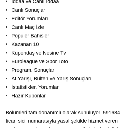
İddaa ve Canlı İddaa
Canlı Sonuçlar
Editör Yorumları
Canlı Maç İzle
Popüler Bahisler
Kazanan 10
Kupondaş ve Nesine Tv
Euroleague ve Spor Toto
Program, Sonuçlar
At Yarışı, Bülten ve Yarış Sonuçları
İstatistikler, Yorumlar
Hazır Kuponlar
Bölümleri tam donanımlı olarak sunuluyor. 591684
ticari sicil numarasıyla yasal şekilde hizmet veren