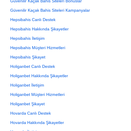
Güvenilir Kaçak Bahis Siteleri Bonuslar
Güvenilir Kaçak Bahis Siteleri Kampanyalar
Hepsibahis Canlı Destek
Hepsibahis Hakkında Şikayetler
Hepsibahis İletişim
Hepsibahis Müşteri Hizmetleri
Hepsibahis Şikayet
Holiganbet Canlı Destek
Holiganbet Hakkında Şikayetler
Holiganbet İletişim
Holiganbet Müşteri Hizmetleri
Holiganbet Şikayet
Hovarda Canlı Destek
Hovarda Hakkında Şikayetler