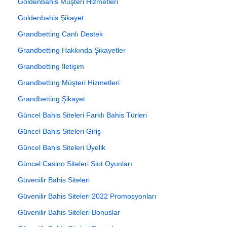
Goldenbahis Müşteri Hizmetleri
Goldenbahis Şikayet
Grandbetting Canlı Destek
Grandbetting Hakkında Şikayetler
Grandbetting İletişim
Grandbetting Müşteri Hizmetleri
Grandbetting Şikayet
Güncel Bahis Siteleri Farklı Bahis Türleri
Güncel Bahis Siteleri Giriş
Güncel Bahis Siteleri Üyelik
Güncel Casino Siteleri Slot Oyunları
Güvenilir Bahis Siteleri
Güvenilir Bahis Siteleri 2022 Promosyonları
Güvenilir Bahis Siteleri Bonuslar