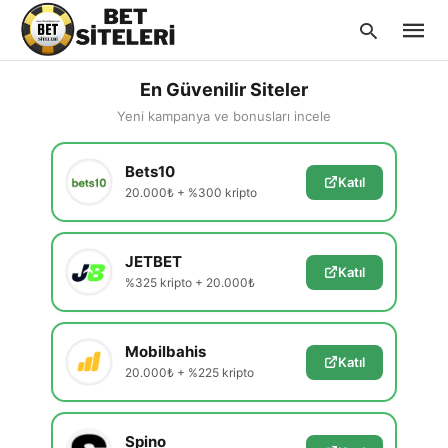
En Güvenilir Siteler
Yeni kampanya ve bonusları incele
Type
Bets10
your
Katıl
searc
20.000₺ + %300 kripto
query
and
hit
enter:
JETBET
Katıl
%325 kripto + 20.000₺
Mobilbahis
Katıl
20.000₺ + %225 kripto
Spino