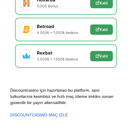
Katıl
%300 Bonus
Betroad
Katıl
4.000₺ + 1.000₺ bedava
Rexbet
Katıl
3.000₺ + 1.500₺ bedava
Discountcasino için hazırlanan bu platform, spor
tutkunlarına kesintisiz ve hızlı maç izleme imkânı sunan
güvenilir bir yayın alternatifidir.
DISCOUNTCASINO MAÇ İZLE