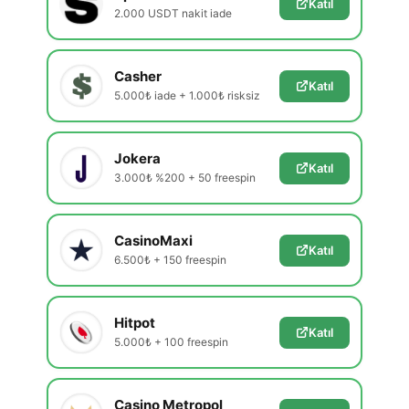
Katıl
2.000 USDT nakit iade
Casher
Katıl
5.000₺ iade + 1.000₺ risksiz
Jokera
Katıl
3.000₺ %200 + 50 freespin
CasinoMaxi
Katıl
6.500₺ + 150 freespin
Hitpot
Katıl
5.000₺ + 100 freespin
Casino Metropol