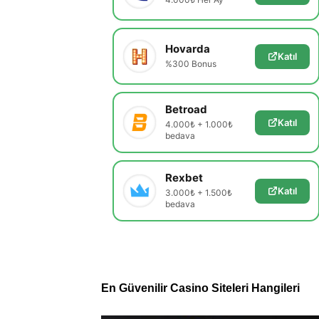
Hovarda
Katıl
%300 Bonus
Betroad
Katıl
4.000₺ + 1.000₺
bedava
Rexbet
Katıl
3.000₺ + 1.500₺
bedava
En Güvenilir Casino Siteleri Hangileri