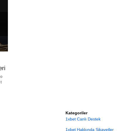
eri
no
ıt
Kategoriler
1xbet Canlı Destek
1xbet Hakkında Şikayetler