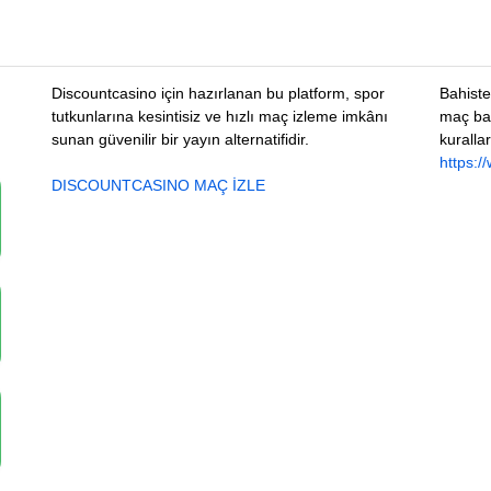
Discountcasino için hazırlanan bu platform, spor
Bahiste
tutkunlarına kesintisiz ve hızlı maç izleme imkânı
maç baş
sunan güvenilir bir yayın alternatifidir.
kuralla
https:/
DISCOUNTCASINO MAÇ İZLE