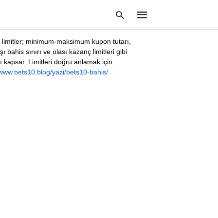
 limitler; minimum-maksimum kupon tutarı,
ı bahis sınırı ve olası kazanç limitleri gibi
rı kapsar. Limitleri doğru anlamak için:
/www.bets10.blog/yazi/bets10-bahis/
Type
your
search
query
and
hit
enter: