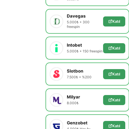
Davegas
Katıl
5.000₺ + 300
freespin
Intobet
Katıl
5.000₺ + 150 freespin
Slotbon
Katıl
7.500₺ + %200
Milyar
Katıl
8.000₺
Genzobet
Katıl
4.000₺ Her Ay