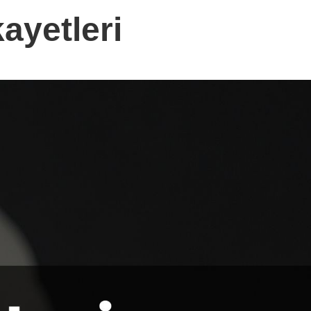
ayetleri