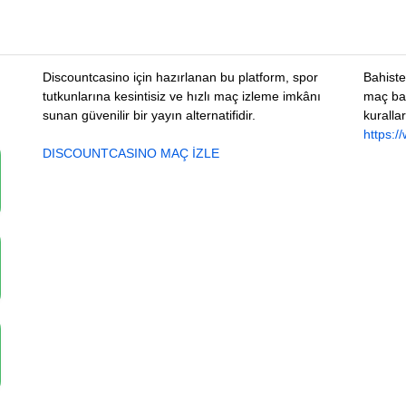
Discountcasino için hazırlanan bu platform, spor
Bahiste
tutkunlarına kesintisiz ve hızlı maç izleme imkânı
maç baş
sunan güvenilir bir yayın alternatifidir.
kuralla
https:/
DISCOUNTCASINO MAÇ İZLE