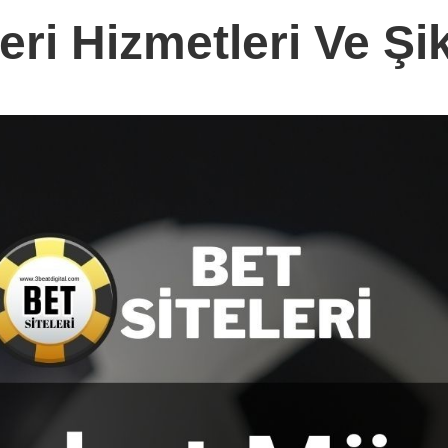
ri Hizmetleri Ve Şik