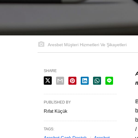
Aresbet Müşteri Hizmetleri Ve Şikayetleri
SHARE
A
m
B
PUBLISHED BY
b
Rıfat Küçük
b
/
TAGS:
Aresbet Canlı Destek
Aresbet