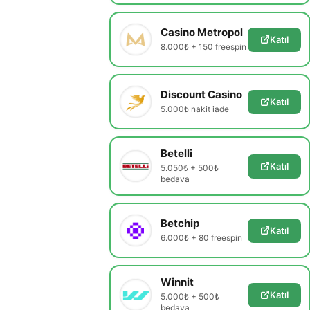
Casino Metropol
Katıl
8.000₺ + 150 freespin
Discount Casino
Katıl
5.000₺ nakit iade
Betelli
Katıl
5.050₺ + 500₺
bedava
Betchip
Katıl
6.000₺ + 80 freespin
Winnit
Katıl
5.000₺ + 500₺
bedava