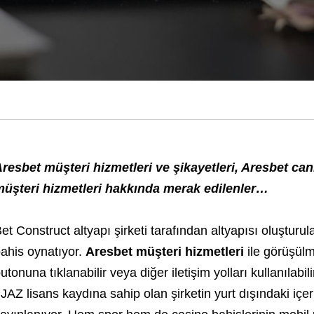
resbet müşteri hizmetleri ve şikayetleri, Aresbet can
üşteri hizmetleri hakkında merak edilenler…
et Construct altyapı şirketi tarafından altyapısı oluşturu
ahis oynatıyor.
Aresbet müşteri hizmetleri
ile görüşülme
utonuna tıklanabilir veya diğer iletişim yolları kullanılabi
 JAZ lisans kaydına sahip olan şirketin yurt dışındaki içe