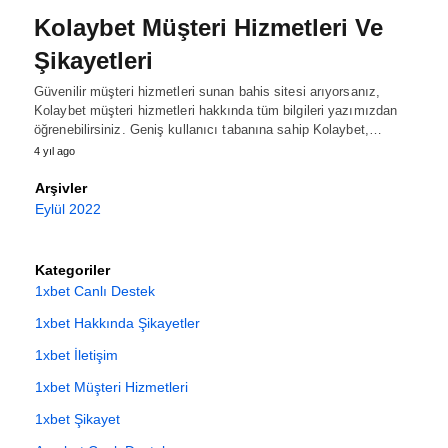
Kolaybet Müşteri Hizmetleri Ve
Şikayetleri
Güvenilir müşteri hizmetleri sunan bahis sitesi arıyorsanız,
Kolaybet müşteri hizmetleri hakkında tüm bilgileri yazımızdan
öğrenebilirsiniz. Geniş kullanıcı tabanına sahip Kolaybet,…
4 yıl ago
Arşivler
Eylül 2022
Kategoriler
1xbet Canlı Destek
1xbet Hakkında Şikayetler
1xbet İletişim
1xbet Müşteri Hizmetleri
1xbet Şikayet