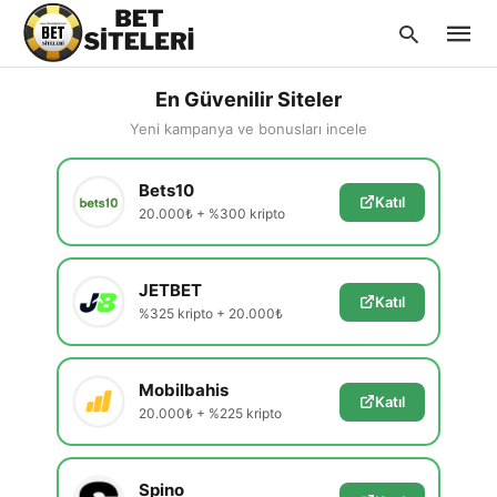
En Güvenilir Siteler
Yeni kampanya ve bonusları incele
Type
Bets10
your
Katıl
searc
20.000₺ + %300 kripto
query
and
hit
enter:
JETBET
Katıl
%325 kripto + 20.000₺
Mobilbahis
Katıl
20.000₺ + %225 kripto
Spino