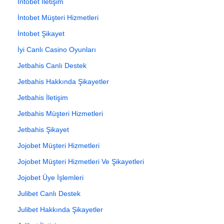
İntobet İletişim
İntobet Müşteri Hizmetleri
İntobet Şikayet
İyi Canlı Casino Oyunları
Jetbahis Canlı Destek
Jetbahis Hakkında Şikayetler
Jetbahis İletişim
Jetbahis Müşteri Hizmetleri
Jetbahis Şikayet
Jojobet Müşteri Hizmetleri
Jojobet Müşteri Hizmetleri Ve Şikayetleri
Jojobet Üye İşlemleri
Julibet Canlı Destek
Julibet Hakkında Şikayetler