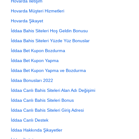
Hovarda İletişim
Hovarda Müşteri Hizmetleri
Hovarda Şikayet
İddaa Bahis Siteleri Hoş Geldin Bonusu
İddaa Bahis Siteleri Yüzde Yüz Bonuslar
İddaa Bet Kupon Bozdurma
İddaa Bet Kupon Yapma
İddaa Bet Kupon Yapma ve Bozdurma
İddaa Bonusları 2022
İddaa Canlı Bahis Siteleri Alan Adı Değişimi
İddaa Canlı Bahis Siteleri Bonus
İddaa Canlı Bahis Siteleri Giriş Adresi
İddaa Canlı Destek
İddaa Hakkında Şikayetler