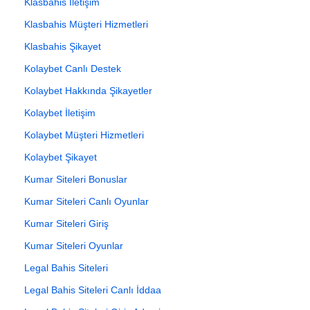
Klasbahis İletişim
Klasbahis Müşteri Hizmetleri
Klasbahis Şikayet
Kolaybet Canlı Destek
Kolaybet Hakkında Şikayetler
Kolaybet İletişim
Kolaybet Müşteri Hizmetleri
Kolaybet Şikayet
Kumar Siteleri Bonuslar
Kumar Siteleri Canlı Oyunlar
Kumar Siteleri Giriş
Kumar Siteleri Oyunlar
Legal Bahis Siteleri
Legal Bahis Siteleri Canlı İddaa