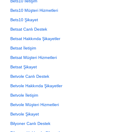
Bets10 İletişim
Bets10 Müşteri Hizmetleri
Bets10 Şikayet
Betsat Canlı Destek
Betsat Hakkında Şikayetler
Betsat İletişim
Betsat Müşteri Hizmetleri
Betsat Şikayet
Betvole Canlı Destek
Betvole Hakkında Şikayetler
Betvole İletişim
Betvole Müşteri Hizmetleri
Betvole Şikayet
Bilyoner Canlı Destek