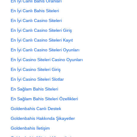
En İyi Canlı Bahis Oranları
En İyi Canlı Bahis Siteleri
En İyi Canlı Casino Siteleri
En İyi Canlı Casino Siteleri Giriş
En İyi Canlı Casino Siteleri Kayıt
En İyi Canlı Casino Siteleri Oyunları
En İyi Casino Siteleri Casino Oyunları
En İyi Casino Siteleri Giriş
En İyi Casino Siteleri Slotlar
En Sağlam Bahis Siteleri
En Sağlam Bahis Siteleri Özellikleri
Goldenbahis Canlı Destek
Goldenbahis Hakkında Şikayetler
Goldenbahis İletişim