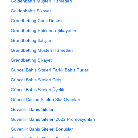
Goldenbahis Müşteri Hizmetleri
Goldenbahis Şikayet
Grandbetting Canlı Destek
Grandbetting Hakkında Şikayetler
Grandbetting İletişim
Grandbetting Müşteri Hizmetleri
Grandbetting Şikayet
Güncel Bahis Siteleri Farklı Bahis Türleri
Güncel Bahis Siteleri Giriş
Güncel Bahis Siteleri Üyelik
Güncel Casino Siteleri Slot Oyunları
Güvenilir Bahis Siteleri
Güvenilir Bahis Siteleri 2022 Promosyonları
Güvenilir Bahis Siteleri Bonuslar