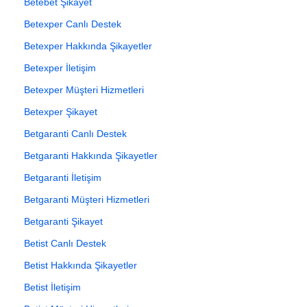
Betebet Şikayet
Betexper Canlı Destek
Betexper Hakkında Şikayetler
Betexper İletişim
Betexper Müşteri Hizmetleri
Betexper Şikayet
Betgaranti Canlı Destek
Betgaranti Hakkında Şikayetler
Betgaranti İletişim
Betgaranti Müşteri Hizmetleri
Betgaranti Şikayet
Betist Canlı Destek
Betist Hakkında Şikayetler
Betist İletişim