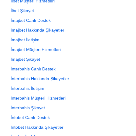
İlbet Müşteri Hizmetleri
İlbet Şikayet
İmajbet Canlı Destek
İmajbet Hakkında Şikayetler
İmajbet İletişim
İmajbet Müşteri Hizmetleri
İmajbet Şikayet
İnterbahis Canlı Destek
İnterbahis Hakkında Şikayetler
İnterbahis İletişim
İnterbahis Müşteri Hizmetleri
İnterbahis Şikayet
İntobet Canlı Destek
İntobet Hakkında Şikayetler