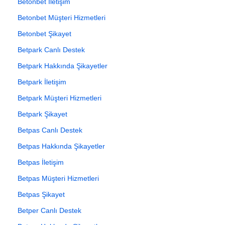
Betonbet İletişim
Betonbet Müşteri Hizmetleri
Betonbet Şikayet
Betpark Canlı Destek
Betpark Hakkında Şikayetler
Betpark İletişim
Betpark Müşteri Hizmetleri
Betpark Şikayet
Betpas Canlı Destek
Betpas Hakkında Şikayetler
Betpas İletişim
Betpas Müşteri Hizmetleri
Betpas Şikayet
Betper Canlı Destek