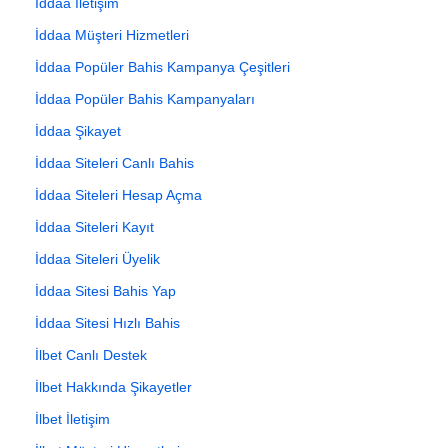
İddaa İletişim
İddaa Müşteri Hizmetleri
İddaa Popüler Bahis Kampanya Çeşitleri
İddaa Popüler Bahis Kampanyaları
İddaa Şikayet
İddaa Siteleri Canlı Bahis
İddaa Siteleri Hesap Açma
İddaa Siteleri Kayıt
İddaa Siteleri Üyelik
İddaa Sitesi Bahis Yap
İddaa Sitesi Hızlı Bahis
İlbet Canlı Destek
İlbet Hakkında Şikayetler
İlbet İletişim