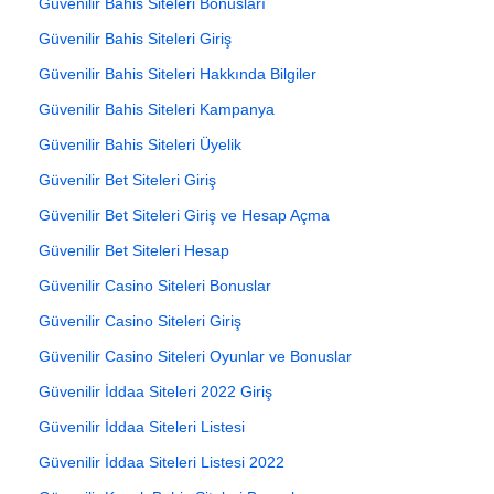
Güvenilir Bahis Siteleri Bonusları
Güvenilir Bahis Siteleri Giriş
Güvenilir Bahis Siteleri Hakkında Bilgiler
Güvenilir Bahis Siteleri Kampanya
Güvenilir Bahis Siteleri Üyelik
Güvenilir Bet Siteleri Giriş
Güvenilir Bet Siteleri Giriş ve Hesap Açma
Güvenilir Bet Siteleri Hesap
Güvenilir Casino Siteleri Bonuslar
Güvenilir Casino Siteleri Giriş
Güvenilir Casino Siteleri Oyunlar ve Bonuslar
Güvenilir İddaa Siteleri 2022 Giriş
Güvenilir İddaa Siteleri Listesi
Güvenilir İddaa Siteleri Listesi 2022