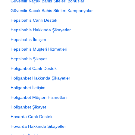
Güvenilir Kaçak Bahis Siteleri Bonuslar
Güvenilir Kaçak Bahis Siteleri Kampanyalar
Hepsibahis Canlı Destek
Hepsibahis Hakkında Şikayetler
Hepsibahis İletişim
Hepsibahis Müşteri Hizmetleri
Hepsibahis Şikayet
Holiganbet Canlı Destek
Holiganbet Hakkında Şikayetler
Holiganbet İletişim
Holiganbet Müşteri Hizmetleri
Holiganbet Şikayet
Hovarda Canlı Destek
Hovarda Hakkında Şikayetler