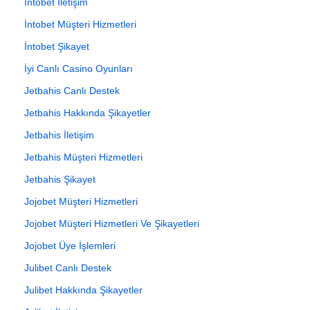
İntobet İletişim
İntobet Müşteri Hizmetleri
İntobet Şikayet
İyi Canlı Casino Oyunları
Jetbahis Canlı Destek
Jetbahis Hakkında Şikayetler
Jetbahis İletişim
Jetbahis Müşteri Hizmetleri
Jetbahis Şikayet
Jojobet Müşteri Hizmetleri
Jojobet Müşteri Hizmetleri Ve Şikayetleri
Jojobet Üye İşlemleri
Julibet Canlı Destek
Julibet Hakkında Şikayetler