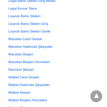
Legal Bahis Siteleri Giriş Adresi
Legal Kumar Sitesi
Lisanslı Bahis Siteleri
Lisanslı Bahis Siteleri Giriş
Lisanslı Bahis Siteleri Üyelik
Mariobet Canlı Destek
Mariobet Hakkında Şikayetler
Mariobet İletişim
Mariobet Müşteri Hizmetleri
Mariobet Şikayet
Matbet Canlı Destek
Matbet Hakkında Şikayetler
Matbet İletişim
Matbet Müşteri Hizmetleri