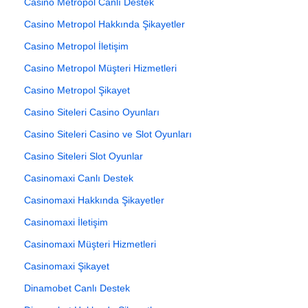
Casino Metropol Canlı Destek
Casino Metropol Hakkında Şikayetler
Casino Metropol İletişim
Casino Metropol Müşteri Hizmetleri
Casino Metropol Şikayet
Casino Siteleri Casino Oyunları
Casino Siteleri Casino ve Slot Oyunları
Casino Siteleri Slot Oyunlar
Casinomaxi Canlı Destek
Casinomaxi Hakkında Şikayetler
Casinomaxi İletişim
Casinomaxi Müşteri Hizmetleri
Casinomaxi Şikayet
Dinamobet Canlı Destek