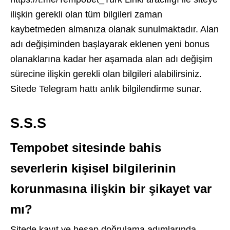
ilişkin gerekli olan tüm bilgileri zaman
kaybetmeden almanıza olanak sunulmaktadır. Alan
adı değişiminden başlayarak eklenen yeni bonus
olanaklarına kadar her aşamada alan adı değişim
sürecine ilişkin gerekli olan bilgileri alabilirsiniz.
Sitede Telegram hattı anlık bilgilendirme sunar.
S.S.S
Tempobet sitesinde bahis
severlerin kişisel bilgilerinin
korunmasına ilişkin bir şikayet var
mı?
Sitede kayıt ve hesap doğrulama adımlarında