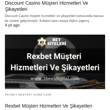
Discount Casino Müşteri Hizmetleri Ve
Şikayetleri
Discount Casino müşteri hizmetleri ve şikayetleri konusunda hassas
bir sistem geliştirmiştir. Kullanıcıların siteye ilişkin yapmış…
4 yıl ago
REXBET MÜŞTERI HIZMETLERI
Rexbet Müşteri Hizmetleri Ve Şikayetleri