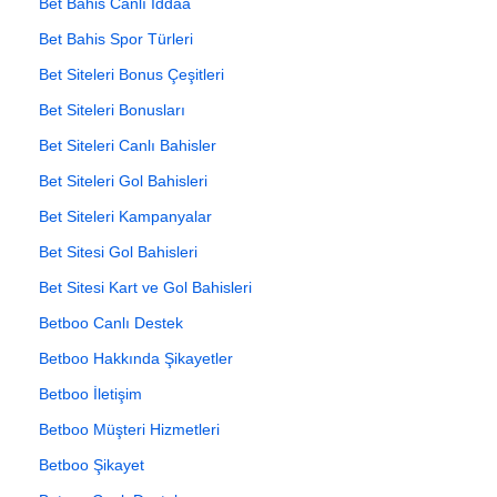
Bet Bahis Canlı İddaa
Bet Bahis Spor Türleri
Bet Siteleri Bonus Çeşitleri
Bet Siteleri Bonusları
Bet Siteleri Canlı Bahisler
Bet Siteleri Gol Bahisleri
Bet Siteleri Kampanyalar
Bet Sitesi Gol Bahisleri
Bet Sitesi Kart ve Gol Bahisleri
Betboo Canlı Destek
Betboo Hakkında Şikayetler
Betboo İletişim
Betboo Müşteri Hizmetleri
Betboo Şikayet