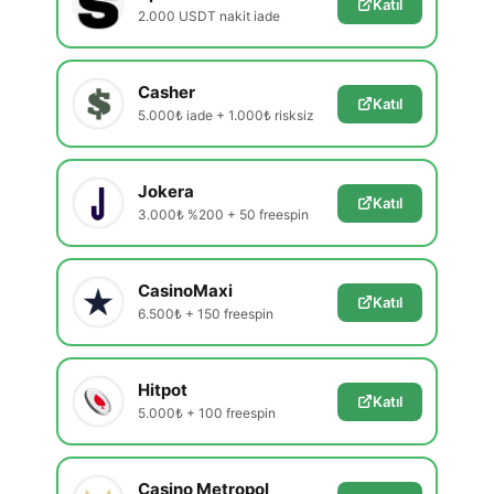
Katıl
2.000 USDT nakit iade
Casher
Katıl
5.000₺ iade + 1.000₺ risksiz
Jokera
Katıl
3.000₺ %200 + 50 freespin
CasinoMaxi
Katıl
6.500₺ + 150 freespin
Hitpot
Katıl
5.000₺ + 100 freespin
Casino Metropol