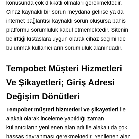
konusunda çok dikkatli olmaları gerekmektedir.
Cihaz kaynaklı bir sorun meydana gelirse ya da
internet bağlantısı kaynaklı sorun oluşursa bahis
platformu sorumluluk kabul etmemektedir. Sitenin
belirttiği kıstaslara uygun olarak cihaz seçiminde
bulunmak kullanıcıların sorumluluk alanındadır.
Tempobet Müşteri Hizmetleri
Ve Şikayetleri; Giriş Adresi
Değişim Dönütleri
Tempobet müşteri hizmetleri ve şikayetleri
ile
alakalı olarak inceleme yapıldığı zaman
kullanıcıların yenilenen alan adı ile alakalı da çok
hassas davranması gerekmektedir. Yenilenen alan