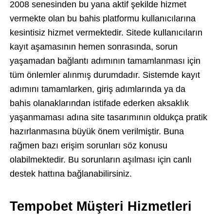
2008 senesinden bu yana aktif şekilde hizmet
vermekte olan bu bahis platformu kullanıcılarına
kesintisiz hizmet vermektedir. Sitede kullanıcıların
kayıt aşamasının hemen sonrasında, sorun
yaşamadan bağlantı adımının tamamlanması için
tüm önlemler alınmış durumdadır. Sistemde kayıt
adımını tamamlarken, giriş adımlarında ya da
bahis olanaklarından istifade ederken aksaklık
yaşanmaması adına site tasarımının oldukça pratik
hazırlanmasına büyük önem verilmiştir. Buna
rağmen bazı erişim sorunları söz konusu
olabilmektedir. Bu sorunların aşılması için canlı
destek hattına bağlanabilirsiniz.
Tempobet Müşteri Hizmetleri