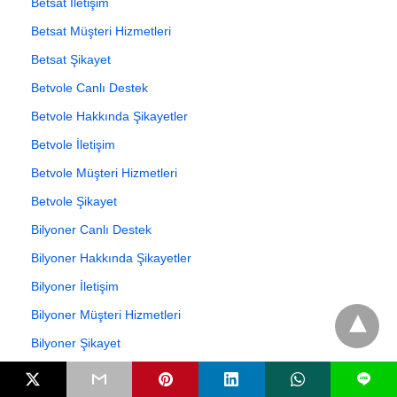
Betsat İletişim
Betsat Müşteri Hizmetleri
Betsat Şikayet
Betvole Canlı Destek
Betvole Hakkında Şikayetler
Betvole İletişim
Betvole Müşteri Hizmetleri
Betvole Şikayet
Bilyoner Canlı Destek
Bilyoner Hakkında Şikayetler
Bilyoner İletişim
Bilyoner Müşteri Hizmetleri
Bilyoner Şikayet
Birebin Canlı Destek
L