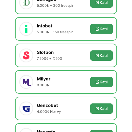
Katıl
5.000₺ + 300 freespin
Intobet
Katıl
5.000₺ + 150 freespin
Slotbon
Katıl
7.500₺ + %200
Milyar
Katıl
8.000₺
Genzobet
Katıl
4.000₺ Her Ay
Hovarda