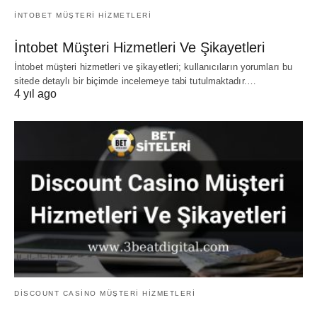
İNTOBET MÜŞTERI HIZMETLERI
İntobet Müşteri Hizmetleri Ve Şikayetleri
İntobet müşteri hizmetleri ve şikayetleri; kullanıcıların yorumları bu
sitede detaylı bir biçimde incelemeye tabi tutulmaktadır.…
4 yıl ago
DISCOUNT CASINO MÜŞTERI HIZMETLERI