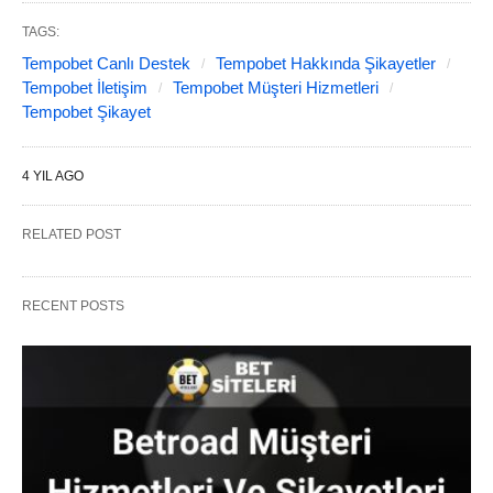
TAGS:
Tempobet Canlı Destek
Tempobet Hakkında Şikayetler
Tempobet İletişim
Tempobet Müşteri Hizmetleri
Tempobet Şikayet
4 YIL AGO
RELATED POST
RECENT POSTS