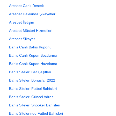
Aresbet Canlı Destek
Aresbet Hakkında Şikayetler
Aresbet İletişim
Aresbet Müşteri Hizmetleri
Aresbet Şikayet
Bahis Canlı Bahis Kuponu
Bahis Canlı Kupon Bozdurma
Bahis Canlı Kupon Hazırlama
Bahis Siteleri Bet Çeşitleri
Bahis Siteleri Bonuslar 2022
Bahis Siteleri Futbol Bahisleri
Bahis Siteleri Güncel Adres
Bahis Siteleri Snooker Bahisleri
Bahis Sitelerinde Futbol Bahisleri