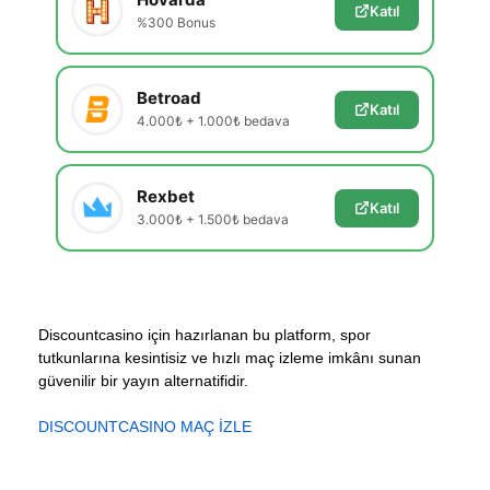
Katıl
%300 Bonus
Betroad
Katıl
4.000₺ + 1.000₺ bedava
Rexbet
Katıl
3.000₺ + 1.500₺ bedava
Discountcasino için hazırlanan bu platform, spor
tutkunlarına kesintisiz ve hızlı maç izleme imkânı sunan
güvenilir bir yayın alternatifidir.
DISCOUNTCASINO MAÇ İZLE