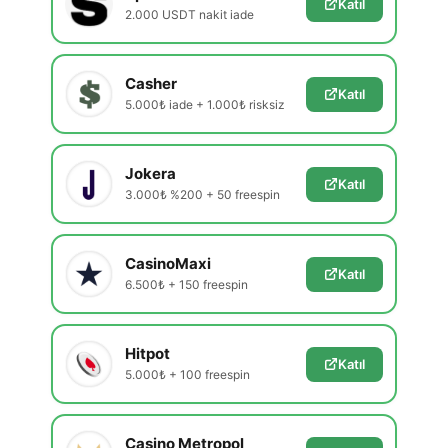
Katıl
2.000 USDT nakit iade
Casher
Katıl
5.000₺ iade + 1.000₺ risksiz
Jokera
Katıl
3.000₺ %200 + 50 freespin
CasinoMaxi
Katıl
6.500₺ + 150 freespin
Hitpot
Katıl
5.000₺ + 100 freespin
Casino Metropol