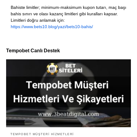
Bahiste limitler; minimum-maksimum kupon tutarı, maç başı
bahis sınırı ve olası kazanç limitleri gibi kuralları kapsar.
Limitleri doğru anlamak için:
https://www.bets10.blog/yazi/bets10-bahis/
Tempobet Canlı Destek
TEMPOBET MÜŞTERI HIZMETLERI