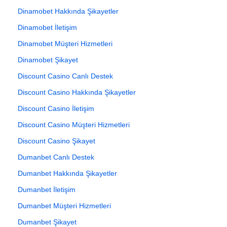
Dinamobet Hakkında Şikayetler
Dinamobet İletişim
Dinamobet Müşteri Hizmetleri
Dinamobet Şikayet
Discount Casino Canlı Destek
Discount Casino Hakkında Şikayetler
Discount Casino İletişim
Discount Casino Müşteri Hizmetleri
Discount Casino Şikayet
Dumanbet Canlı Destek
Dumanbet Hakkında Şikayetler
Dumanbet İletişim
Dumanbet Müşteri Hizmetleri
Dumanbet Şikayet