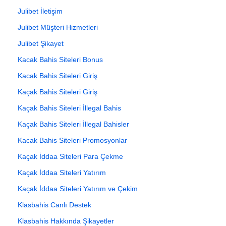
Julibet İletişim
Julibet Müşteri Hizmetleri
Julibet Şikayet
Kacak Bahis Siteleri Bonus
Kacak Bahis Siteleri Giriş
Kaçak Bahis Siteleri Giriş
Kaçak Bahis Siteleri İllegal Bahis
Kaçak Bahis Siteleri İllegal Bahisler
Kacak Bahis Siteleri Promosyonlar
Kaçak İddaa Siteleri Para Çekme
Kaçak İddaa Siteleri Yatırım
Kaçak İddaa Siteleri Yatırım ve Çekim
Klasbahis Canlı Destek
Klasbahis Hakkında Şikayetler