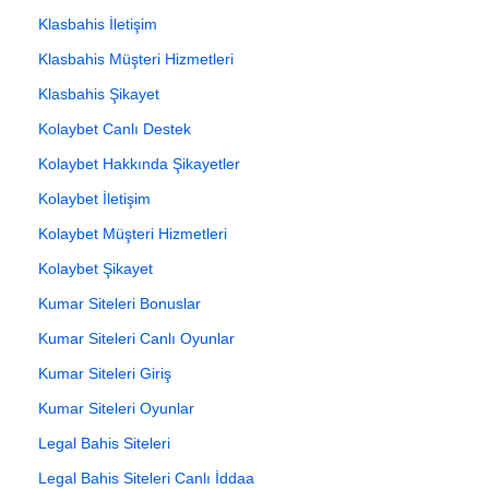
Klasbahis İletişim
Klasbahis Müşteri Hizmetleri
Klasbahis Şikayet
Kolaybet Canlı Destek
Kolaybet Hakkında Şikayetler
Kolaybet İletişim
Kolaybet Müşteri Hizmetleri
Kolaybet Şikayet
Kumar Siteleri Bonuslar
Kumar Siteleri Canlı Oyunlar
Kumar Siteleri Giriş
Kumar Siteleri Oyunlar
Legal Bahis Siteleri
Legal Bahis Siteleri Canlı İddaa