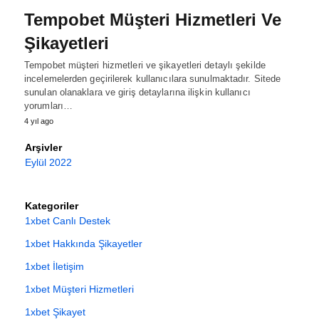
Tempobet Müşteri Hizmetleri Ve
Şikayetleri
Tempobet müşteri hizmetleri ve şikayetleri detaylı şekilde
incelemelerden geçirilerek kullanıcılara sunulmaktadır. Sitede
sunulan olanaklara ve giriş detaylarına ilişkin kullanıcı
yorumları…
4 yıl ago
Arşivler
Eylül 2022
Kategoriler
1xbet Canlı Destek
1xbet Hakkında Şikayetler
1xbet İletişim
1xbet Müşteri Hizmetleri
1xbet Şikayet