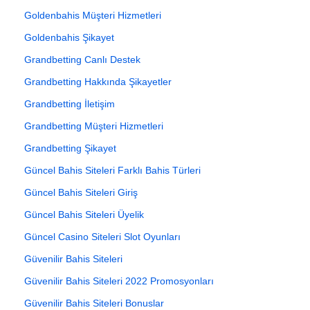
Goldenbahis Müşteri Hizmetleri
Goldenbahis Şikayet
Grandbetting Canlı Destek
Grandbetting Hakkında Şikayetler
Grandbetting İletişim
Grandbetting Müşteri Hizmetleri
Grandbetting Şikayet
Güncel Bahis Siteleri Farklı Bahis Türleri
Güncel Bahis Siteleri Giriş
Güncel Bahis Siteleri Üyelik
Güncel Casino Siteleri Slot Oyunları
Güvenilir Bahis Siteleri
Güvenilir Bahis Siteleri 2022 Promosyonları
Güvenilir Bahis Siteleri Bonuslar