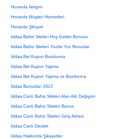
Hovarda İletişim
Hovarda Müşteri Hizmetleri
Hovarda Şikayet
İddaa Bahis Siteleri Hoş Geldin Bonusu
İddaa Bahis Siteleri Yüzde Yüz Bonuslar
İddaa Bet Kupon Bozdurma
İddaa Bet Kupon Yapma
İddaa Bet Kupon Yapma ve Bozdurma
İddaa Bonusları 2022
İddaa Canlı Bahis Siteleri Alan Adı Değişimi
İddaa Canlı Bahis Siteleri Bonus
İddaa Canlı Bahis Siteleri Giriş Adresi
İddaa Canlı Destek
İddaa Hakkında Şikayetler