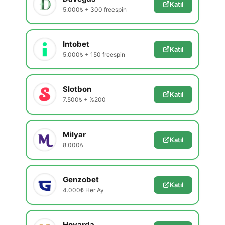
Katıl
5.000₺ + 300 freespin
Intobet
Katıl
5.000₺ + 150 freespin
Slotbon
Katıl
7.500₺ + %200
Milyar
Katıl
8.000₺
Genzobet
Katıl
4.000₺ Her Ay
Hovarda