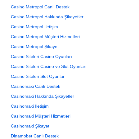
Casino Metropol Canlı Destek
Casino Metropol Hakkında Şikayetler
Casino Metropol İletişim
Casino Metropol Müşteri Hizmetleri
Casino Metropol Şikayet
Casino Siteleri Casino Oyunları
Casino Siteleri Casino ve Slot Oyunları
Casino Siteleri Slot Oyunlar
Casinomaxi Canlı Destek
Casinomaxi Hakkında Şikayetler
Casinomaxi İletişim
Casinomaxi Müşteri Hizmetleri
Casinomaxi Şikayet
Dinamobet Canlı Destek