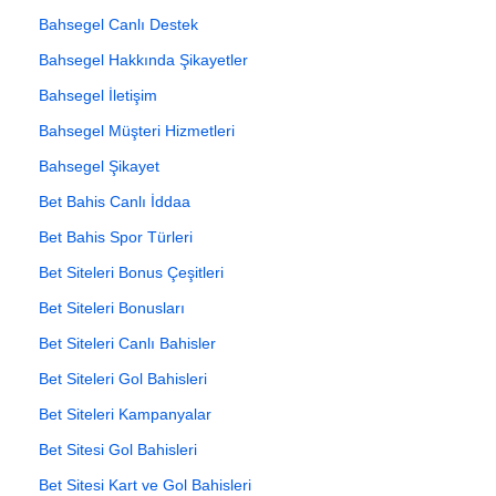
Bahsegel Canlı Destek
Bahsegel Hakkında Şikayetler
Bahsegel İletişim
Bahsegel Müşteri Hizmetleri
Bahsegel Şikayet
Bet Bahis Canlı İddaa
Bet Bahis Spor Türleri
Bet Siteleri Bonus Çeşitleri
Bet Siteleri Bonusları
Bet Siteleri Canlı Bahisler
Bet Siteleri Gol Bahisleri
Bet Siteleri Kampanyalar
Bet Sitesi Gol Bahisleri
Bet Sitesi Kart ve Gol Bahisleri