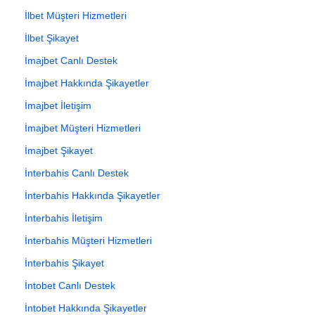
İlbet Müşteri Hizmetleri
İlbet Şikayet
İmajbet Canlı Destek
İmajbet Hakkında Şikayetler
İmajbet İletişim
İmajbet Müşteri Hizmetleri
İmajbet Şikayet
İnterbahis Canlı Destek
İnterbahis Hakkında Şikayetler
İnterbahis İletişim
İnterbahis Müşteri Hizmetleri
İnterbahis Şikayet
İntobet Canlı Destek
İntobet Hakkında Şikayetler