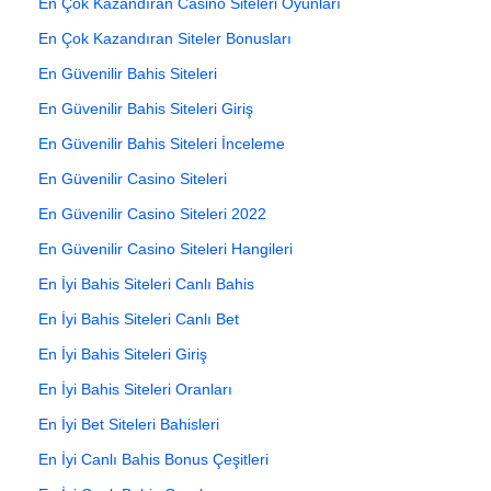
En Çok Kazandıran Casino Siteleri Oyunları
En Çok Kazandıran Siteler Bonusları
En Güvenilir Bahis Siteleri
En Güvenilir Bahis Siteleri Giriş
En Güvenilir Bahis Siteleri İnceleme
En Güvenilir Casino Siteleri
En Güvenilir Casino Siteleri 2022
En Güvenilir Casino Siteleri Hangileri
En İyi Bahis Siteleri Canlı Bahis
En İyi Bahis Siteleri Canlı Bet
En İyi Bahis Siteleri Giriş
En İyi Bahis Siteleri Oranları
En İyi Bet Siteleri Bahisleri
En İyi Canlı Bahis Bonus Çeşitleri