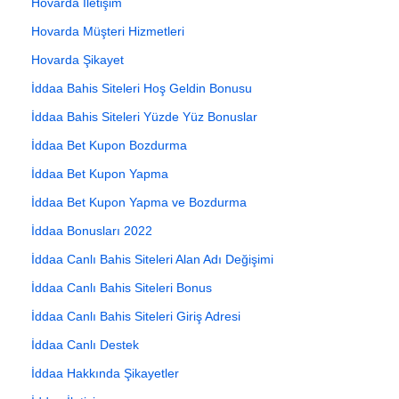
Hovarda İletişim
Hovarda Müşteri Hizmetleri
Hovarda Şikayet
İddaa Bahis Siteleri Hoş Geldin Bonusu
İddaa Bahis Siteleri Yüzde Yüz Bonuslar
İddaa Bet Kupon Bozdurma
İddaa Bet Kupon Yapma
İddaa Bet Kupon Yapma ve Bozdurma
İddaa Bonusları 2022
İddaa Canlı Bahis Siteleri Alan Adı Değişimi
İddaa Canlı Bahis Siteleri Bonus
İddaa Canlı Bahis Siteleri Giriş Adresi
İddaa Canlı Destek
İddaa Hakkında Şikayetler