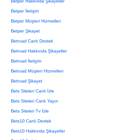
Betper Hakkında Şikayetler
Betper İletişim
Betper Müşteri Hizmetleri
Betper Şikayet
Betroad Canlı Destek
Betroad Hakkında Şikayetler
Betroad İletişim
Betroad Müşteri Hizmetleri
Betroad Şikayet
Bets Siteleri Canlı İzle
Bets Siteleri Canlı Yayın
Bets Siteleri Tv İzle
Bets10 Canlı Destek
Bets10 Hakkında Şikayetler