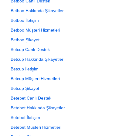
Betboo Canlı Destek
Betboo Hakkında Şikayetler
Betboo İletişim
Betboo Müşteri Hizmetleri
Betboo Şikayet
Betcup Canlı Destek
Betcup Hakkında Şikayetler
Betcup İletişim
Betcup Müşteri Hizmetleri
Betcup Şikayet
Betebet Canlı Destek
Betebet Hakkında Şikayetler
Betebet İletişim
Betebet Müşteri Hizmetleri