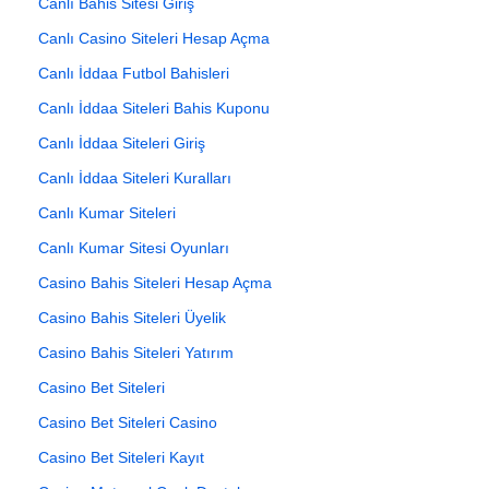
Canlı Bahis Sitesi Giriş
Canlı Casino Siteleri Hesap Açma
Canlı İddaa Futbol Bahisleri
Canlı İddaa Siteleri Bahis Kuponu
Canlı İddaa Siteleri Giriş
Canlı İddaa Siteleri Kuralları
Canlı Kumar Siteleri
Canlı Kumar Sitesi Oyunları
Casino Bahis Siteleri Hesap Açma
Casino Bahis Siteleri Üyelik
Casino Bahis Siteleri Yatırım
Casino Bet Siteleri
Casino Bet Siteleri Casino
Casino Bet Siteleri Kayıt