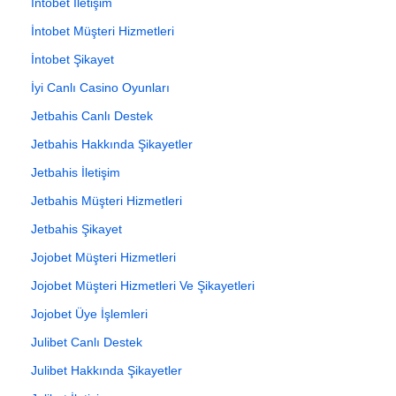
İntobet İletişim
İntobet Müşteri Hizmetleri
İntobet Şikayet
İyi Canlı Casino Oyunları
Jetbahis Canlı Destek
Jetbahis Hakkında Şikayetler
Jetbahis İletişim
Jetbahis Müşteri Hizmetleri
Jetbahis Şikayet
Jojobet Müşteri Hizmetleri
Jojobet Müşteri Hizmetleri Ve Şikayetleri
Jojobet Üye İşlemleri
Julibet Canlı Destek
Julibet Hakkında Şikayetler