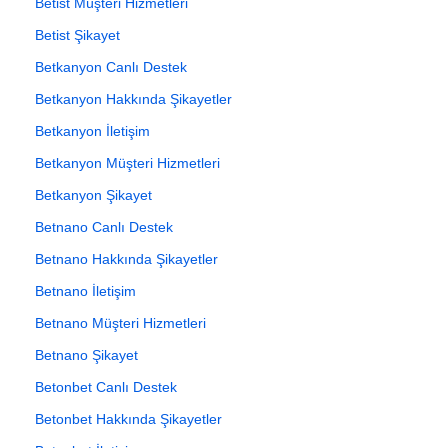
Betist Müşteri Hizmetleri
Betist Şikayet
Betkanyon Canlı Destek
Betkanyon Hakkında Şikayetler
Betkanyon İletişim
Betkanyon Müşteri Hizmetleri
Betkanyon Şikayet
Betnano Canlı Destek
Betnano Hakkında Şikayetler
Betnano İletişim
Betnano Müşteri Hizmetleri
Betnano Şikayet
Betonbet Canlı Destek
Betonbet Hakkında Şikayetler