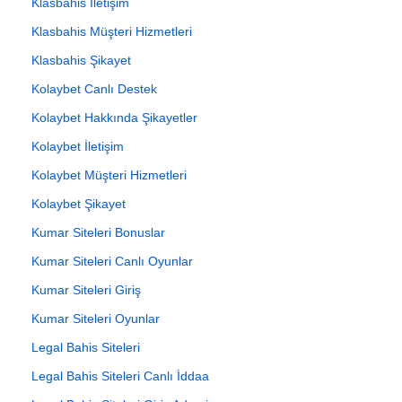
Klasbahis İletişim
Klasbahis Müşteri Hizmetleri
Klasbahis Şikayet
Kolaybet Canlı Destek
Kolaybet Hakkında Şikayetler
Kolaybet İletişim
Kolaybet Müşteri Hizmetleri
Kolaybet Şikayet
Kumar Siteleri Bonuslar
Kumar Siteleri Canlı Oyunlar
Kumar Siteleri Giriş
Kumar Siteleri Oyunlar
Legal Bahis Siteleri
Legal Bahis Siteleri Canlı İddaa