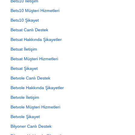
Bets10 İletişim
Bets10 Müşteri Hizmetleri
Bets10 Şikayet
Betsat Canlı Destek
Betsat Hakkında Şikayetler
Betsat İletişim
Betsat Müşteri Hizmetleri
Betsat Şikayet
Betvole Canlı Destek
Betvole Hakkında Şikayetler
Betvole İletişim
Betvole Müşteri Hizmetleri
Betvole Şikayet
Bilyoner Canlı Destek