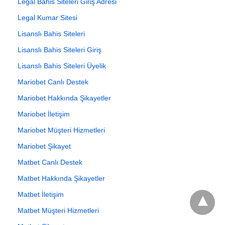
Legal Bahis Siteleri Giriş Adresi
Legal Kumar Sitesi
Lisanslı Bahis Siteleri
Lisanslı Bahis Siteleri Giriş
Lisanslı Bahis Siteleri Üyelik
Mariobet Canlı Destek
Mariobet Hakkında Şikayetler
Mariobet İletişim
Mariobet Müşteri Hizmetleri
Mariobet Şikayet
Matbet Canlı Destek
Matbet Hakkında Şikayetler
Matbet İletişim
Matbet Müşteri Hizmetleri