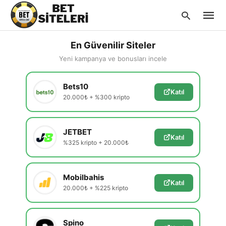
En Güvenilir Siteler
Yeni kampanya ve bonusları incele
Type
Bets10
your
Katıl
searc
20.000₺ + %300 kripto
query
and
hit
enter:
JETBET
Katıl
%325 kripto + 20.000₺
Mobilbahis
Katıl
20.000₺ + %225 kripto
Spino