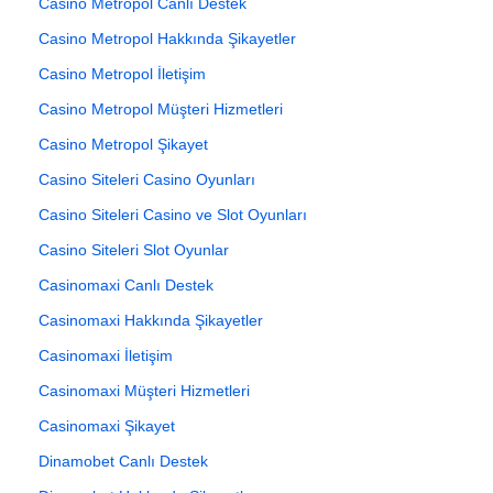
Casino Metropol Canlı Destek
Casino Metropol Hakkında Şikayetler
Casino Metropol İletişim
Casino Metropol Müşteri Hizmetleri
Casino Metropol Şikayet
Casino Siteleri Casino Oyunları
Casino Siteleri Casino ve Slot Oyunları
Casino Siteleri Slot Oyunlar
Casinomaxi Canlı Destek
Casinomaxi Hakkında Şikayetler
Casinomaxi İletişim
Casinomaxi Müşteri Hizmetleri
Casinomaxi Şikayet
Dinamobet Canlı Destek