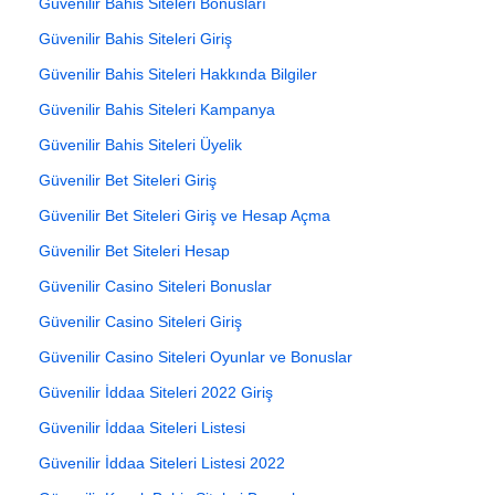
Güvenilir Bahis Siteleri Bonusları
Güvenilir Bahis Siteleri Giriş
Güvenilir Bahis Siteleri Hakkında Bilgiler
Güvenilir Bahis Siteleri Kampanya
Güvenilir Bahis Siteleri Üyelik
Güvenilir Bet Siteleri Giriş
Güvenilir Bet Siteleri Giriş ve Hesap Açma
Güvenilir Bet Siteleri Hesap
Güvenilir Casino Siteleri Bonuslar
Güvenilir Casino Siteleri Giriş
Güvenilir Casino Siteleri Oyunlar ve Bonuslar
Güvenilir İddaa Siteleri 2022 Giriş
Güvenilir İddaa Siteleri Listesi
Güvenilir İddaa Siteleri Listesi 2022