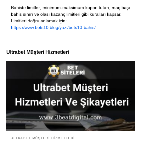
Bahiste limitler; minimum-maksimum kupon tutarı, maç başı
bahis sınırı ve olası kazanç limitleri gibi kuralları kapsar.
Limitleri doğru anlamak için:
https://www.bets10.blog/yazi/bets10-bahis/
Ultrabet Müşteri Hizmetleri
ULTRABET MÜŞTERI HIZMETLERI