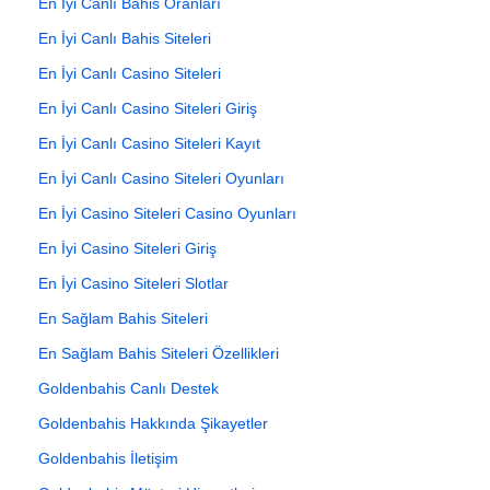
En İyi Canlı Bahis Oranları
En İyi Canlı Bahis Siteleri
En İyi Canlı Casino Siteleri
En İyi Canlı Casino Siteleri Giriş
En İyi Canlı Casino Siteleri Kayıt
En İyi Canlı Casino Siteleri Oyunları
En İyi Casino Siteleri Casino Oyunları
En İyi Casino Siteleri Giriş
En İyi Casino Siteleri Slotlar
En Sağlam Bahis Siteleri
En Sağlam Bahis Siteleri Özellikleri
Goldenbahis Canlı Destek
Goldenbahis Hakkında Şikayetler
Goldenbahis İletişim