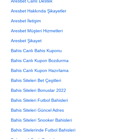
Aresbet Canlı Destek
Aresbet Hakkında Şikayetler
Aresbet İletişim
Aresbet Müşteri Hizmetleri
Aresbet Şikayet
Bahis Canlı Bahis Kuponu
Bahis Canlı Kupon Bozdurma
Bahis Canlı Kupon Hazırlama
Bahis Siteleri Bet Çeşitleri
Bahis Siteleri Bonuslar 2022
Bahis Siteleri Futbol Bahisleri
Bahis Siteleri Güncel Adres
Bahis Siteleri Snooker Bahisleri
Bahis Sitelerinde Futbol Bahisleri