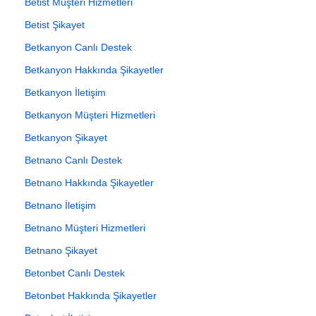
Betist Müşteri Hizmetleri
Betist Şikayet
Betkanyon Canlı Destek
Betkanyon Hakkında Şikayetler
Betkanyon İletişim
Betkanyon Müşteri Hizmetleri
Betkanyon Şikayet
Betnano Canlı Destek
Betnano Hakkında Şikayetler
Betnano İletişim
Betnano Müşteri Hizmetleri
Betnano Şikayet
Betonbet Canlı Destek
Betonbet Hakkında Şikayetler