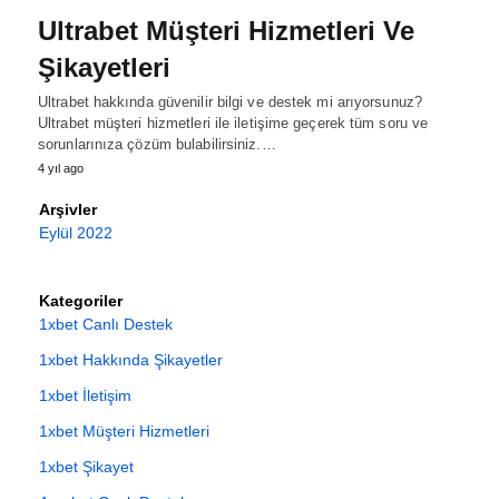
Ultrabet Müşteri Hizmetleri Ve
Şikayetleri
Ultrabet hakkında güvenilir bilgi ve destek mi arıyorsunuz?
Ultrabet müşteri hizmetleri ile iletişime geçerek tüm soru ve
sorunlarınıza çözüm bulabilirsiniz.…
4 yıl ago
Arşivler
Eylül 2022
Kategoriler
1xbet Canlı Destek
1xbet Hakkında Şikayetler
1xbet İletişim
1xbet Müşteri Hizmetleri
1xbet Şikayet