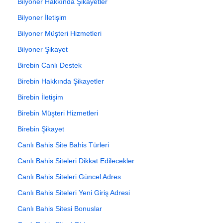
Bilyoner Hakkında Şikayetler
Bilyoner İletişim
Bilyoner Müşteri Hizmetleri
Bilyoner Şikayet
Birebin Canlı Destek
Birebin Hakkında Şikayetler
Birebin İletişim
Birebin Müşteri Hizmetleri
Birebin Şikayet
Canlı Bahis Site Bahis Türleri
Canlı Bahis Siteleri Dikkat Edilecekler
Canlı Bahis Siteleri Güncel Adres
Canlı Bahis Siteleri Yeni Giriş Adresi
Canlı Bahis Sitesi Bonuslar