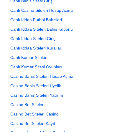
Canlı Bahis Sitesi Giriş
Canlı Casino Siteleri Hesap Açma
Canlı İddaa Futbol Bahisleri
Canlı İddaa Siteleri Bahis Kuponu
Canlı İddaa Siteleri Giriş
Canlı İddaa Siteleri Kuralları
Canlı Kumar Siteleri
Canlı Kumar Sitesi Oyunları
Casino Bahis Siteleri Hesap Açma
Casino Bahis Siteleri Üyelik
Casino Bahis Siteleri Yatırım
Casino Bet Siteleri
Casino Bet Siteleri Casino
Casino Bet Siteleri Kayıt