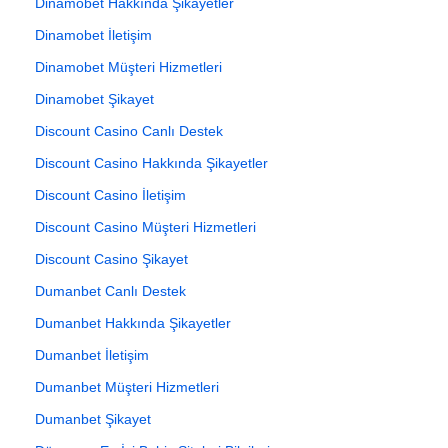
Dinamobet Hakkında Şikayetler
Dinamobet İletişim
Dinamobet Müşteri Hizmetleri
Dinamobet Şikayet
Discount Casino Canlı Destek
Discount Casino Hakkında Şikayetler
Discount Casino İletişim
Discount Casino Müşteri Hizmetleri
Discount Casino Şikayet
Dumanbet Canlı Destek
Dumanbet Hakkında Şikayetler
Dumanbet İletişim
Dumanbet Müşteri Hizmetleri
Dumanbet Şikayet