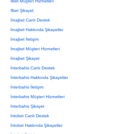
İlbet Müşteri Hizmetleri
İlbet Şikayet
İmajbet Canlı Destek
İmajbet Hakkında Şikayetler
İmajbet İletişim
İmajbet Müşteri Hizmetleri
İmajbet Şikayet
İnterbahis Canlı Destek
İnterbahis Hakkında Şikayetler
İnterbahis İletişim
İnterbahis Müşteri Hizmetleri
İnterbahis Şikayet
İntobet Canlı Destek
İntobet Hakkında Şikayetler