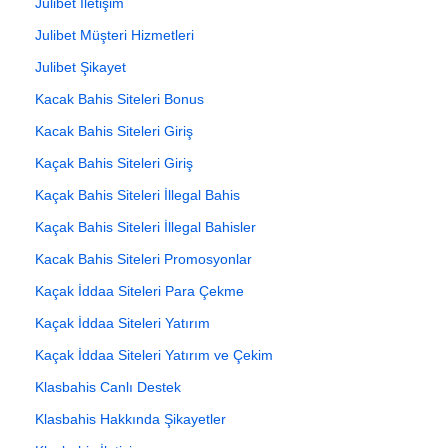
Julibet İletişim
Julibet Müşteri Hizmetleri
Julibet Şikayet
Kacak Bahis Siteleri Bonus
Kacak Bahis Siteleri Giriş
Kaçak Bahis Siteleri Giriş
Kaçak Bahis Siteleri İllegal Bahis
Kaçak Bahis Siteleri İllegal Bahisler
Kacak Bahis Siteleri Promosyonlar
Kaçak İddaa Siteleri Para Çekme
Kaçak İddaa Siteleri Yatırım
Kaçak İddaa Siteleri Yatırım ve Çekim
Klasbahis Canlı Destek
Klasbahis Hakkında Şikayetler