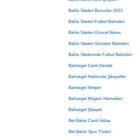
Bahis Siteleri Bonuslar 2022
Bahis Siteleri Futbol Bahisleri
Bahis Siteleri Güncel Adres
Bahis Siteleri Snooker Bahisleri
Bahis Sitelerinde Futbol Bahisleri
Bahsegel Canlı Destek
Bahsegel Hakkında Şikayetler
Bahsegel İletişim
Bahsegel Müşteri Hizmetleri
Bahsegel Şikayet
Bet Bahis Canlı İddaa
Bet Bahis Spor Türleri