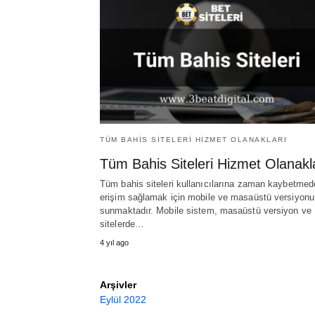
TÜM BAHIS SITELERI HIZMET OLANAKLARI
Tüm Bahis Siteleri Hizmet Olanakl
Tüm bahis siteleri kullanıcılarına zaman kaybetmed
erişim sağlamak için mobile ve masaüstü versiyonu
sunmaktadır. Mobile sistem, masaüstü versiyon ve
sitelerde…
4 yıl ago
Arşivler
Eylül 2022