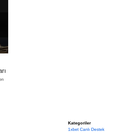
arı
en
Kategoriler
1xbet Canlı Destek