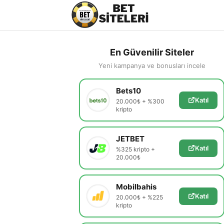
En Güvenilir Siteler
Yeni kampanya ve bonusları incele
Bets10
Katıl
20.000₺ + %300
kripto
JETBET
Katıl
%325 kripto +
20.000₺
Mobilbahis
Katıl
20.000₺ + %225
kripto