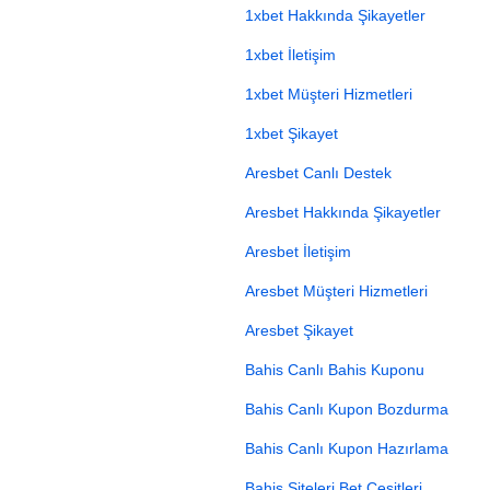
1xbet Hakkında Şikayetler
1xbet İletişim
1xbet Müşteri Hizmetleri
1xbet Şikayet
Aresbet Canlı Destek
Aresbet Hakkında Şikayetler
Aresbet İletişim
Aresbet Müşteri Hizmetleri
Aresbet Şikayet
Bahis Canlı Bahis Kuponu
Bahis Canlı Kupon Bozdurma
Bahis Canlı Kupon Hazırlama
Bahis Siteleri Bet Çeşitleri