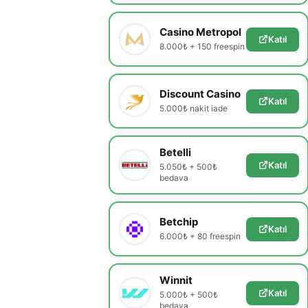
Casino Metropol
Katıl
8.000₺ + 150 freespin
Discount Casino
Katıl
5.000₺ nakit iade
Betelli
Katıl
5.050₺ + 500₺
bedava
Betchip
Katıl
6.000₺ + 80 freespin
Winnit
Katıl
5.000₺ + 500₺
bedava