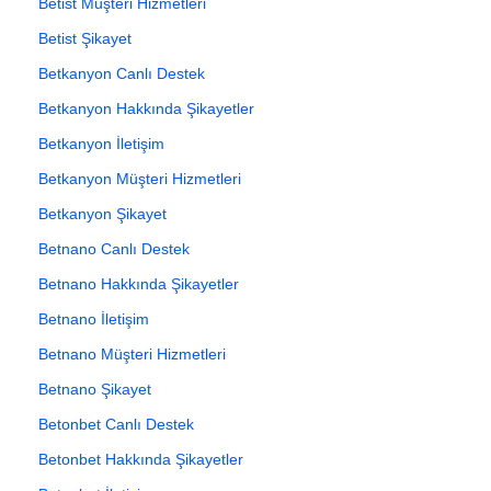
Betist Müşteri Hizmetleri
Betist Şikayet
Betkanyon Canlı Destek
Betkanyon Hakkında Şikayetler
Betkanyon İletişim
Betkanyon Müşteri Hizmetleri
Betkanyon Şikayet
Betnano Canlı Destek
Betnano Hakkında Şikayetler
Betnano İletişim
Betnano Müşteri Hizmetleri
Betnano Şikayet
Betonbet Canlı Destek
Betonbet Hakkında Şikayetler