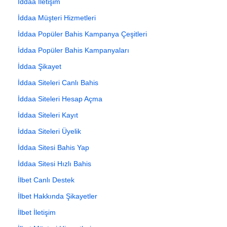
İddaa İletişim
İddaa Müşteri Hizmetleri
İddaa Popüler Bahis Kampanya Çeşitleri
İddaa Popüler Bahis Kampanyaları
İddaa Şikayet
İddaa Siteleri Canlı Bahis
İddaa Siteleri Hesap Açma
İddaa Siteleri Kayıt
İddaa Siteleri Üyelik
İddaa Sitesi Bahis Yap
İddaa Sitesi Hızlı Bahis
İlbet Canlı Destek
İlbet Hakkında Şikayetler
İlbet İletişim