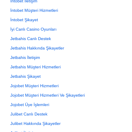
İntobet İletişim
İntobet Müşteri Hizmetleri
İntobet Şikayet
İyi Canlı Casino Oyunları
Jetbahis Canlı Destek
Jetbahis Hakkında Şikayetler
Jetbahis İletişim
Jetbahis Müşteri Hizmetleri
Jetbahis Şikayet
Jojobet Müşteri Hizmetleri
Jojobet Müşteri Hizmetleri Ve Şikayetleri
Jojobet Üye İşlemleri
Julibet Canlı Destek
Julibet Hakkında Şikayetler