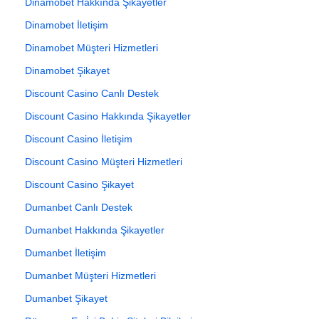
Dinamobet Hakkında Şikayetler
Dinamobet İletişim
Dinamobet Müşteri Hizmetleri
Dinamobet Şikayet
Discount Casino Canlı Destek
Discount Casino Hakkında Şikayetler
Discount Casino İletişim
Discount Casino Müşteri Hizmetleri
Discount Casino Şikayet
Dumanbet Canlı Destek
Dumanbet Hakkında Şikayetler
Dumanbet İletişim
Dumanbet Müşteri Hizmetleri
Dumanbet Şikayet