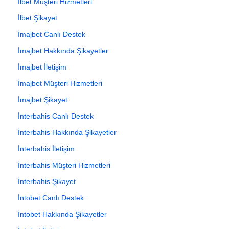
İlbet Müşteri Hizmetleri
İlbet Şikayet
İmajbet Canlı Destek
İmajbet Hakkında Şikayetler
İmajbet İletişim
İmajbet Müşteri Hizmetleri
İmajbet Şikayet
İnterbahis Canlı Destek
İnterbahis Hakkında Şikayetler
İnterbahis İletişim
İnterbahis Müşteri Hizmetleri
İnterbahis Şikayet
İntobet Canlı Destek
İntobet Hakkında Şikayetler