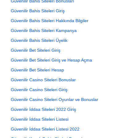
Güvenilir Bahis Siteleri Bonusları
Güvenilir Bahis Siteleri Giriş
Güvenilir Bahis Siteleri Hakkında Bilgiler
Güvenilir Bahis Siteleri Kampanya
Güvenilir Bahis Siteleri Üyelik
Güvenilir Bet Siteleri Giriş
Güvenilir Bet Siteleri Giriş ve Hesap Açma
Güvenilir Bet Siteleri Hesap
Güvenilir Casino Siteleri Bonuslar
Güvenilir Casino Siteleri Giriş
Güvenilir Casino Siteleri Oyunlar ve Bonuslar
Güvenilir İddaa Siteleri 2022 Giriş
Güvenilir İddaa Siteleri Listesi
Güvenilir İddaa Siteleri Listesi 2022