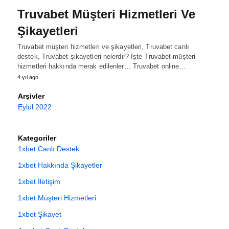
Truvabet Müşteri Hizmetleri Ve
Şikayetleri
Truvabet müşteri hizmetleri ve şikayetleri, Truvabet canlı
destek, Truvabet şikayetleri nelerdir? İşte Truvabet müşteri
hizmetleri hakkında merak edilenler… Truvabet online…
4 yıl ago
Arşivler
Eylül 2022
Kategoriler
1xbet Canlı Destek
1xbet Hakkında Şikayetler
1xbet İletişim
1xbet Müşteri Hizmetleri
1xbet Şikayet