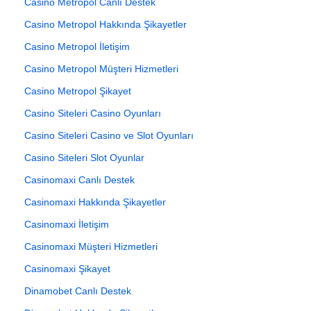
Casino Metropol Canlı Destek
Casino Metropol Hakkında Şikayetler
Casino Metropol İletişim
Casino Metropol Müşteri Hizmetleri
Casino Metropol Şikayet
Casino Siteleri Casino Oyunları
Casino Siteleri Casino ve Slot Oyunları
Casino Siteleri Slot Oyunlar
Casinomaxi Canlı Destek
Casinomaxi Hakkında Şikayetler
Casinomaxi İletişim
Casinomaxi Müşteri Hizmetleri
Casinomaxi Şikayet
Dinamobet Canlı Destek