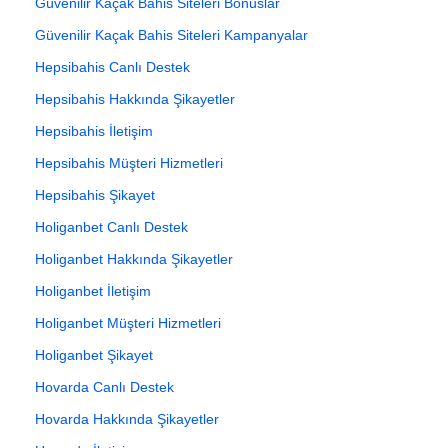
Güvenilir Kaçak Bahis Siteleri Bonuslar
Güvenilir Kaçak Bahis Siteleri Kampanyalar
Hepsibahis Canlı Destek
Hepsibahis Hakkında Şikayetler
Hepsibahis İletişim
Hepsibahis Müşteri Hizmetleri
Hepsibahis Şikayet
Holiganbet Canlı Destek
Holiganbet Hakkında Şikayetler
Holiganbet İletişim
Holiganbet Müşteri Hizmetleri
Holiganbet Şikayet
Hovarda Canlı Destek
Hovarda Hakkında Şikayetler