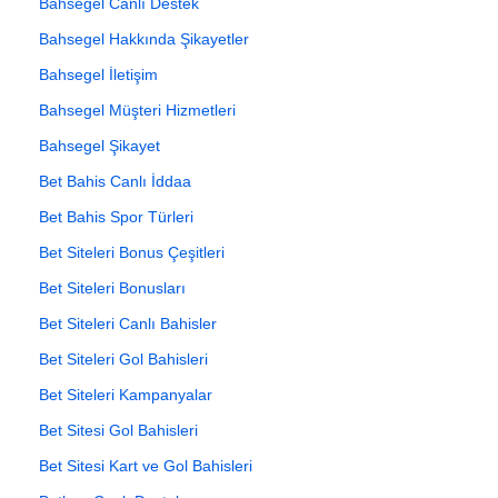
Bahsegel Canlı Destek
Bahsegel Hakkında Şikayetler
Bahsegel İletişim
Bahsegel Müşteri Hizmetleri
Bahsegel Şikayet
Bet Bahis Canlı İddaa
Bet Bahis Spor Türleri
Bet Siteleri Bonus Çeşitleri
Bet Siteleri Bonusları
Bet Siteleri Canlı Bahisler
Bet Siteleri Gol Bahisleri
Bet Siteleri Kampanyalar
Bet Sitesi Gol Bahisleri
Bet Sitesi Kart ve Gol Bahisleri