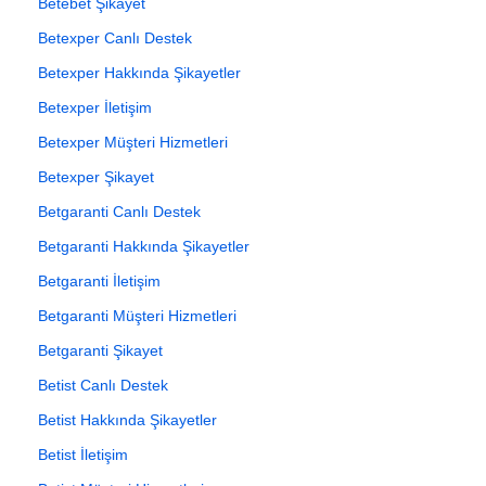
Betebet Şikayet
Betexper Canlı Destek
Betexper Hakkında Şikayetler
Betexper İletişim
Betexper Müşteri Hizmetleri
Betexper Şikayet
Betgaranti Canlı Destek
Betgaranti Hakkında Şikayetler
Betgaranti İletişim
Betgaranti Müşteri Hizmetleri
Betgaranti Şikayet
Betist Canlı Destek
Betist Hakkında Şikayetler
Betist İletişim