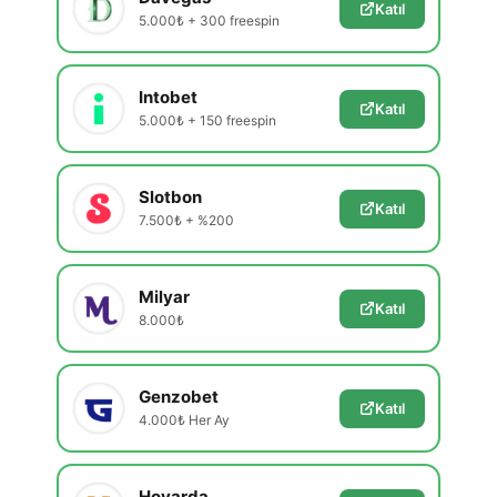
Katıl
5.000₺ + 300 freespin
Intobet
Katıl
5.000₺ + 150 freespin
Slotbon
Katıl
7.500₺ + %200
Milyar
Katıl
8.000₺
Genzobet
Katıl
4.000₺ Her Ay
Hovarda