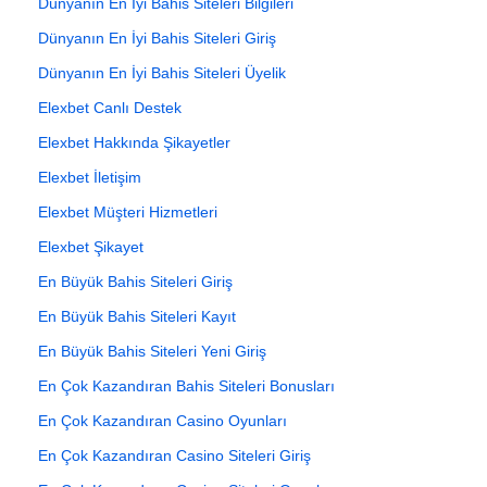
Dünyanın En İyi Bahis Siteleri Bilgileri
Dünyanın En İyi Bahis Siteleri Giriş
Dünyanın En İyi Bahis Siteleri Üyelik
Elexbet Canlı Destek
Elexbet Hakkında Şikayetler
Elexbet İletişim
Elexbet Müşteri Hizmetleri
Elexbet Şikayet
En Büyük Bahis Siteleri Giriş
En Büyük Bahis Siteleri Kayıt
En Büyük Bahis Siteleri Yeni Giriş
En Çok Kazandıran Bahis Siteleri Bonusları
En Çok Kazandıran Casino Oyunları
En Çok Kazandıran Casino Siteleri Giriş