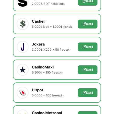
Katıl
2.000 USDT nakit iade
Casher
Katıl
5.000₺ iade + 1.000₺ risksiz
Jokera
Katıl
3.000₺ %200 + 50 freespin
CasinoMaxi
Katıl
6.500₺ + 150 freespin
Hitpot
Katıl
5.000₺ + 100 freespin
Casino Metropol