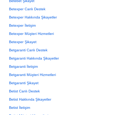
Betebet Şikayet
Betexper Canlı Destek
Betexper Hakkında Şikayetler
Betexper İletişim
Betexper Müşteri Hizmetleri
Betexper Şikayet
Betgaranti Canlı Destek
Betgaranti Hakkında Şikayetler
Betgaranti İletişim
Betgaranti Müşteri Hizmetleri
Betgaranti Şikayet
Betist Canlı Destek
Betist Hakkında Şikayetler
Betist İletişim