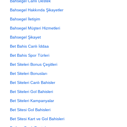
Bahsegel Canlı Destek
Bahsegel Hakkında Şikayetler
Bahsegel İletişim
Bahsegel Müşteri Hizmetleri
Bahsegel Şikayet
Bet Bahis Canlı İddaa
Bet Bahis Spor Türleri
Bet Siteleri Bonus Çeşitleri
Bet Siteleri Bonusları
Bet Siteleri Canlı Bahisler
Bet Siteleri Gol Bahisleri
Bet Siteleri Kampanyalar
Bet Sitesi Gol Bahisleri
Bet Sitesi Kart ve Gol Bahisleri