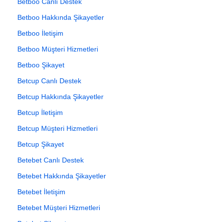
Betboo Canlı Destek
Betboo Hakkında Şikayetler
Betboo İletişim
Betboo Müşteri Hizmetleri
Betboo Şikayet
Betcup Canlı Destek
Betcup Hakkında Şikayetler
Betcup İletişim
Betcup Müşteri Hizmetleri
Betcup Şikayet
Betebet Canlı Destek
Betebet Hakkında Şikayetler
Betebet İletişim
Betebet Müşteri Hizmetleri