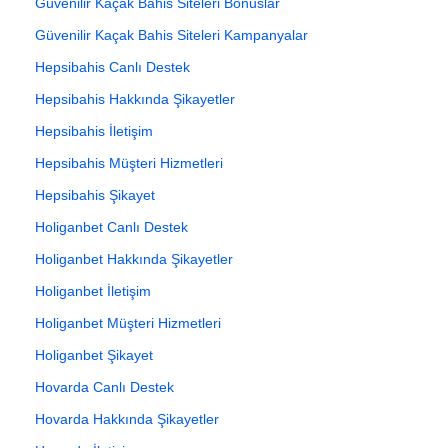
Güvenilir Kaçak Bahis Siteleri Bonuslar
Güvenilir Kaçak Bahis Siteleri Kampanyalar
Hepsibahis Canlı Destek
Hepsibahis Hakkında Şikayetler
Hepsibahis İletişim
Hepsibahis Müşteri Hizmetleri
Hepsibahis Şikayet
Holiganbet Canlı Destek
Holiganbet Hakkında Şikayetler
Holiganbet İletişim
Holiganbet Müşteri Hizmetleri
Holiganbet Şikayet
Hovarda Canlı Destek
Hovarda Hakkında Şikayetler