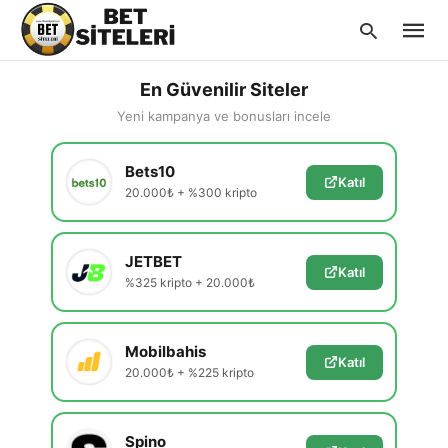
En Güvenilir Siteler
Yeni kampanya ve bonusları incele
Type
Bets10
your
Katıl
searc
20.000₺ + %300 kripto
query
and
hit
enter:
JETBET
Katıl
%325 kripto + 20.000₺
Mobilbahis
Katıl
20.000₺ + %225 kripto
Spino