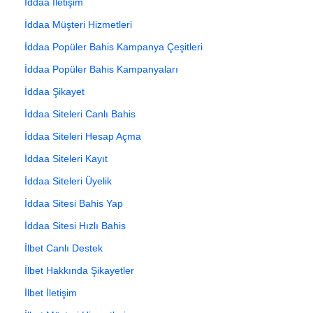
İddaa İletişim
İddaa Müşteri Hizmetleri
İddaa Popüler Bahis Kampanya Çeşitleri
İddaa Popüler Bahis Kampanyaları
İddaa Şikayet
İddaa Siteleri Canlı Bahis
İddaa Siteleri Hesap Açma
İddaa Siteleri Kayıt
İddaa Siteleri Üyelik
İddaa Sitesi Bahis Yap
İddaa Sitesi Hızlı Bahis
İlbet Canlı Destek
İlbet Hakkında Şikayetler
İlbet İletişim