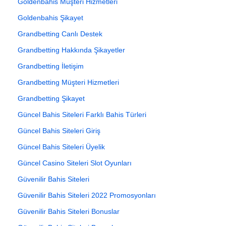
Goldenbahis Müşteri Hizmetleri
Goldenbahis Şikayet
Grandbetting Canlı Destek
Grandbetting Hakkında Şikayetler
Grandbetting İletişim
Grandbetting Müşteri Hizmetleri
Grandbetting Şikayet
Güncel Bahis Siteleri Farklı Bahis Türleri
Güncel Bahis Siteleri Giriş
Güncel Bahis Siteleri Üyelik
Güncel Casino Siteleri Slot Oyunları
Güvenilir Bahis Siteleri
Güvenilir Bahis Siteleri 2022 Promosyonları
Güvenilir Bahis Siteleri Bonuslar