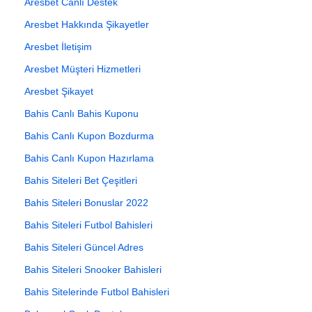
Aresbet Canlı Destek
Aresbet Hakkında Şikayetler
Aresbet İletişim
Aresbet Müşteri Hizmetleri
Aresbet Şikayet
Bahis Canlı Bahis Kuponu
Bahis Canlı Kupon Bozdurma
Bahis Canlı Kupon Hazırlama
Bahis Siteleri Bet Çeşitleri
Bahis Siteleri Bonuslar 2022
Bahis Siteleri Futbol Bahisleri
Bahis Siteleri Güncel Adres
Bahis Siteleri Snooker Bahisleri
Bahis Sitelerinde Futbol Bahisleri