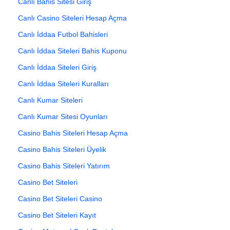
Canlı Bahis Sitesi Giriş
Canlı Casino Siteleri Hesap Açma
Canlı İddaa Futbol Bahisleri
Canlı İddaa Siteleri Bahis Kuponu
Canlı İddaa Siteleri Giriş
Canlı İddaa Siteleri Kuralları
Canlı Kumar Siteleri
Canlı Kumar Sitesi Oyunları
Casino Bahis Siteleri Hesap Açma
Casino Bahis Siteleri Üyelik
Casino Bahis Siteleri Yatırım
Casino Bet Siteleri
Casino Bet Siteleri Casino
Casino Bet Siteleri Kayıt