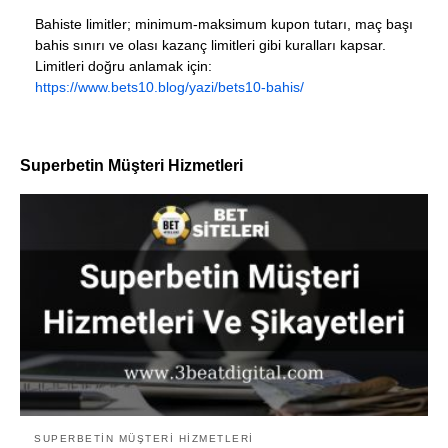
Bahiste limitler; minimum-maksimum kupon tutarı, maç başı
bahis sınırı ve olası kazanç limitleri gibi kuralları kapsar.
Limitleri doğru anlamak için:
https://www.bets10.blog/yazi/bets10-bahis/
Superbetin Müşteri Hizmetleri
SUPERBETIN MÜŞTERI HIZMETLERI