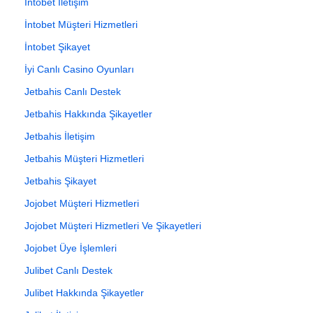
İntobet İletişim
İntobet Müşteri Hizmetleri
İntobet Şikayet
İyi Canlı Casino Oyunları
Jetbahis Canlı Destek
Jetbahis Hakkında Şikayetler
Jetbahis İletişim
Jetbahis Müşteri Hizmetleri
Jetbahis Şikayet
Jojobet Müşteri Hizmetleri
Jojobet Müşteri Hizmetleri Ve Şikayetleri
Jojobet Üye İşlemleri
Julibet Canlı Destek
Julibet Hakkında Şikayetler