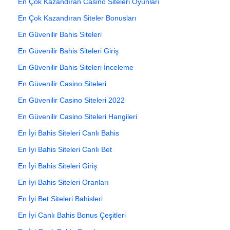
En Çok Kazandıran Casino Siteleri Oyunları
En Çok Kazandıran Siteler Bonusları
En Güvenilir Bahis Siteleri
En Güvenilir Bahis Siteleri Giriş
En Güvenilir Bahis Siteleri İnceleme
En Güvenilir Casino Siteleri
En Güvenilir Casino Siteleri 2022
En Güvenilir Casino Siteleri Hangileri
En İyi Bahis Siteleri Canlı Bahis
En İyi Bahis Siteleri Canlı Bet
En İyi Bahis Siteleri Giriş
En İyi Bahis Siteleri Oranları
En İyi Bet Siteleri Bahisleri
En İyi Canlı Bahis Bonus Çeşitleri