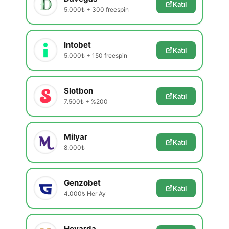
Katıl
5.000₺ + 300 freespin
Intobet
Katıl
5.000₺ + 150 freespin
Slotbon
Katıl
7.500₺ + %200
Milyar
Katıl
8.000₺
Genzobet
Katıl
4.000₺ Her Ay
Hovarda