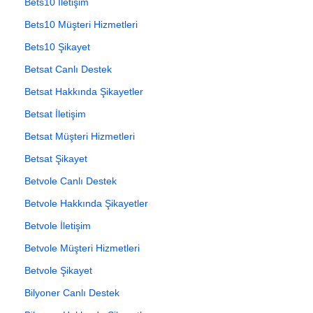
Bets10 İletişim
Bets10 Müşteri Hizmetleri
Bets10 Şikayet
Betsat Canlı Destek
Betsat Hakkında Şikayetler
Betsat İletişim
Betsat Müşteri Hizmetleri
Betsat Şikayet
Betvole Canlı Destek
Betvole Hakkında Şikayetler
Betvole İletişim
Betvole Müşteri Hizmetleri
Betvole Şikayet
Bilyoner Canlı Destek