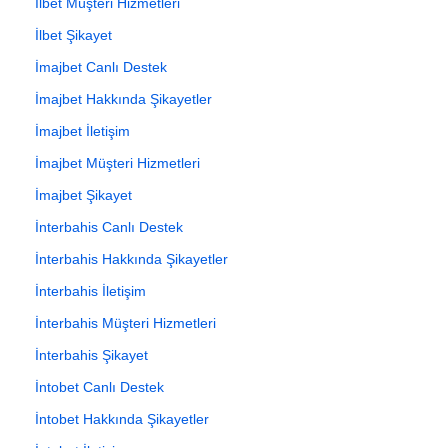
İlbet Müşteri Hizmetleri
İlbet Şikayet
İmajbet Canlı Destek
İmajbet Hakkında Şikayetler
İmajbet İletişim
İmajbet Müşteri Hizmetleri
İmajbet Şikayet
İnterbahis Canlı Destek
İnterbahis Hakkında Şikayetler
İnterbahis İletişim
İnterbahis Müşteri Hizmetleri
İnterbahis Şikayet
İntobet Canlı Destek
İntobet Hakkında Şikayetler