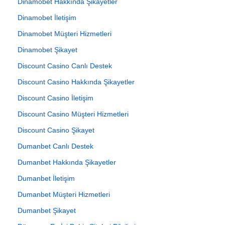
Dinamobet Hakkında Şikayetler
Dinamobet İletişim
Dinamobet Müşteri Hizmetleri
Dinamobet Şikayet
Discount Casino Canlı Destek
Discount Casino Hakkında Şikayetler
Discount Casino İletişim
Discount Casino Müşteri Hizmetleri
Discount Casino Şikayet
Dumanbet Canlı Destek
Dumanbet Hakkında Şikayetler
Dumanbet İletişim
Dumanbet Müşteri Hizmetleri
Dumanbet Şikayet