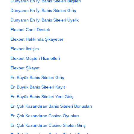
Dünyanın En İyi Bahis Siteleri Bilgileri
Dünyanın En İyi Bahis Siteleri Giriş
Dünyanın En İyi Bahis Siteleri Üyelik
Elexbet Canlı Destek
Elexbet Hakkında Şikayetler
Elexbet İletişim
Elexbet Müşteri Hizmetleri
Elexbet Şikayet
En Büyük Bahis Siteleri Giriş
En Büyük Bahis Siteleri Kayıt
En Büyük Bahis Siteleri Yeni Giriş
En Çok Kazandıran Bahis Siteleri Bonusları
En Çok Kazandıran Casino Oyunları
En Çok Kazandıran Casino Siteleri Giriş