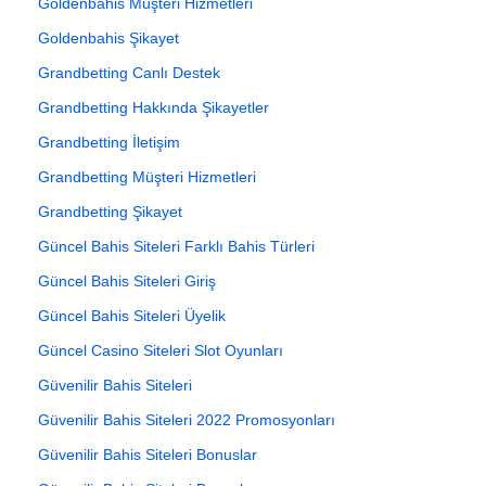
Goldenbahis Müşteri Hizmetleri
Goldenbahis Şikayet
Grandbetting Canlı Destek
Grandbetting Hakkında Şikayetler
Grandbetting İletişim
Grandbetting Müşteri Hizmetleri
Grandbetting Şikayet
Güncel Bahis Siteleri Farklı Bahis Türleri
Güncel Bahis Siteleri Giriş
Güncel Bahis Siteleri Üyelik
Güncel Casino Siteleri Slot Oyunları
Güvenilir Bahis Siteleri
Güvenilir Bahis Siteleri 2022 Promosyonları
Güvenilir Bahis Siteleri Bonuslar