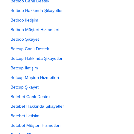
Betboo Canlı Destek
Betboo Hakkında Şikayetler
Betboo İletişim
Betboo Müşteri Hizmetleri
Betboo Şikayet
Betcup Canlı Destek
Betcup Hakkında Şikayetler
Betcup İletişim
Betcup Müşteri Hizmetleri
Betcup Şikayet
Betebet Canlı Destek
Betebet Hakkında Şikayetler
Betebet İletişim
Betebet Müşteri Hizmetleri