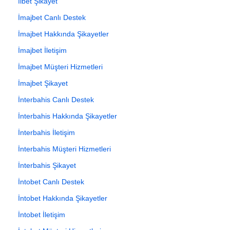
İlbet Şikayet
İmajbet Canlı Destek
İmajbet Hakkında Şikayetler
İmajbet İletişim
İmajbet Müşteri Hizmetleri
İmajbet Şikayet
İnterbahis Canlı Destek
İnterbahis Hakkında Şikayetler
İnterbahis İletişim
İnterbahis Müşteri Hizmetleri
İnterbahis Şikayet
İntobet Canlı Destek
İntobet Hakkında Şikayetler
İntobet İletişim