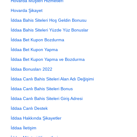
Hovarda Müşteri Hizmetleri
Hovarda Şikayet
İddaa Bahis Siteleri Hoş Geldin Bonusu
İddaa Bahis Siteleri Yüzde Yüz Bonuslar
İddaa Bet Kupon Bozdurma
İddaa Bet Kupon Yapma
İddaa Bet Kupon Yapma ve Bozdurma
İddaa Bonusları 2022
İddaa Canlı Bahis Siteleri Alan Adı Değişimi
İddaa Canlı Bahis Siteleri Bonus
İddaa Canlı Bahis Siteleri Giriş Adresi
İddaa Canlı Destek
İddaa Hakkında Şikayetler
İddaa İletişim