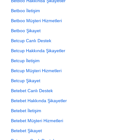
Betboo Hakkında Şikayetler
Betboo İletişim
Betboo Müşteri Hizmetleri
Betboo Şikayet
Betcup Canlı Destek
Betcup Hakkında Şikayetler
Betcup İletişim
Betcup Müşteri Hizmetleri
Betcup Şikayet
Betebet Canlı Destek
Betebet Hakkında Şikayetler
Betebet İletişim
Betebet Müşteri Hizmetleri
Betebet Şikayet