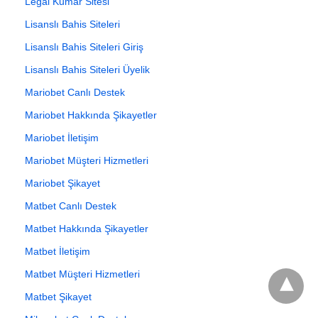
Legal Kumar Sitesi
Lisanslı Bahis Siteleri
Lisanslı Bahis Siteleri Giriş
Lisanslı Bahis Siteleri Üyelik
Mariobet Canlı Destek
Mariobet Hakkında Şikayetler
Mariobet İletişim
Mariobet Müşteri Hizmetleri
Mariobet Şikayet
Matbet Canlı Destek
Matbet Hakkında Şikayetler
Matbet İletişim
Matbet Müşteri Hizmetleri
Matbet Şikayet