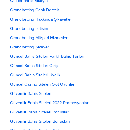
Goldenbahis Şikayet
Grandbetting Canlı Destek
Grandbetting Hakkında Şikayetler
Grandbetting İletişim
Grandbetting Müşteri Hizmetleri
Grandbetting Şikayet
Güncel Bahis Siteleri Farklı Bahis Türleri
Güncel Bahis Siteleri Giriş
Güncel Bahis Siteleri Üyelik
Güncel Casino Siteleri Slot Oyunları
Güvenilir Bahis Siteleri
Güvenilir Bahis Siteleri 2022 Promosyonları
Güvenilir Bahis Siteleri Bonuslar
Güvenilir Bahis Siteleri Bonusları