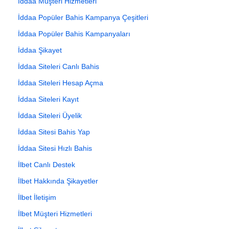
İddaa Müşteri Hizmetleri
İddaa Popüler Bahis Kampanya Çeşitleri
İddaa Popüler Bahis Kampanyaları
İddaa Şikayet
İddaa Siteleri Canlı Bahis
İddaa Siteleri Hesap Açma
İddaa Siteleri Kayıt
İddaa Siteleri Üyelik
İddaa Sitesi Bahis Yap
İddaa Sitesi Hızlı Bahis
İlbet Canlı Destek
İlbet Hakkında Şikayetler
İlbet İletişim
İlbet Müşteri Hizmetleri