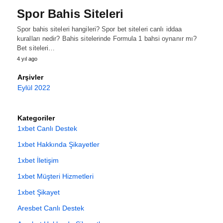
Spor Bahis Siteleri
Spor bahis siteleri hangileri? Spor bet siteleri canlı iddaa
kuralları nedir? Bahis sitelerinde Formula 1 bahsi oynanır mı?
Bet siteleri…
4 yıl ago
Arşivler
Eylül 2022
Kategoriler
1xbet Canlı Destek
1xbet Hakkında Şikayetler
1xbet İletişim
1xbet Müşteri Hizmetleri
1xbet Şikayet
Aresbet Canlı Destek