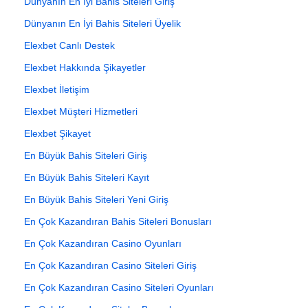
Dünyanın En İyi Bahis Siteleri Giriş
Dünyanın En İyi Bahis Siteleri Üyelik
Elexbet Canlı Destek
Elexbet Hakkında Şikayetler
Elexbet İletişim
Elexbet Müşteri Hizmetleri
Elexbet Şikayet
En Büyük Bahis Siteleri Giriş
En Büyük Bahis Siteleri Kayıt
En Büyük Bahis Siteleri Yeni Giriş
En Çok Kazandıran Bahis Siteleri Bonusları
En Çok Kazandıran Casino Oyunları
En Çok Kazandıran Casino Siteleri Giriş
En Çok Kazandıran Casino Siteleri Oyunları