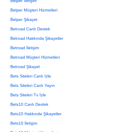
Betper İletişim
Betper Müşteri Hizmetleri
Betper Şikayet
Betroad Canlı Destek
Betroad Hakkında Şikayetler
Betroad İletişim
Betroad Müşteri Hizmetleri
Betroad Şikayet
Bets Siteleri Canlı İzle
Bets Siteleri Canlı Yayın
Bets Siteleri Tv İzle
Bets10 Canlı Destek
Bets10 Hakkında Şikayetler
Bets10 İletişim