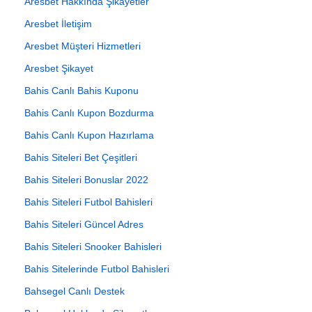
Aresbet Hakkında Şikayetler
Aresbet İletişim
Aresbet Müşteri Hizmetleri
Aresbet Şikayet
Bahis Canlı Bahis Kuponu
Bahis Canlı Kupon Bozdurma
Bahis Canlı Kupon Hazırlama
Bahis Siteleri Bet Çeşitleri
Bahis Siteleri Bonuslar 2022
Bahis Siteleri Futbol Bahisleri
Bahis Siteleri Güncel Adres
Bahis Siteleri Snooker Bahisleri
Bahis Sitelerinde Futbol Bahisleri
Bahsegel Canlı Destek