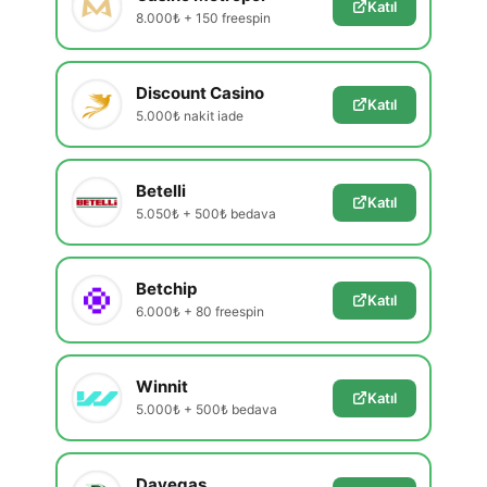
Katıl
8.000₺ + 150 freespin
Discount Casino
Katıl
5.000₺ nakit iade
Betelli
Katıl
5.050₺ + 500₺ bedava
Betchip
Katıl
6.000₺ + 80 freespin
Winnit
Katıl
5.000₺ + 500₺ bedava
Davegas