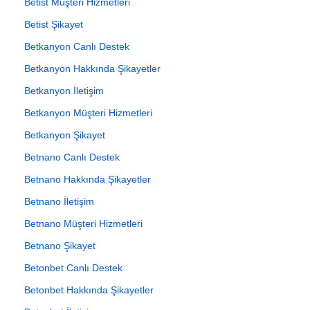
Betist Müşteri Hizmetleri
Betist Şikayet
Betkanyon Canlı Destek
Betkanyon Hakkında Şikayetler
Betkanyon İletişim
Betkanyon Müşteri Hizmetleri
Betkanyon Şikayet
Betnano Canlı Destek
Betnano Hakkında Şikayetler
Betnano İletişim
Betnano Müşteri Hizmetleri
Betnano Şikayet
Betonbet Canlı Destek
Betonbet Hakkında Şikayetler