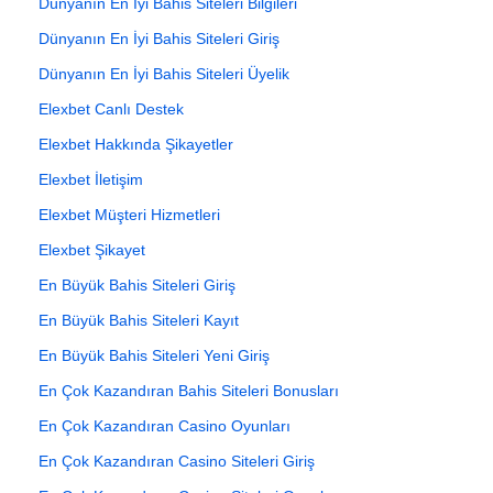
Dünyanın En İyi Bahis Siteleri Bilgileri
Dünyanın En İyi Bahis Siteleri Giriş
Dünyanın En İyi Bahis Siteleri Üyelik
Elexbet Canlı Destek
Elexbet Hakkında Şikayetler
Elexbet İletişim
Elexbet Müşteri Hizmetleri
Elexbet Şikayet
En Büyük Bahis Siteleri Giriş
En Büyük Bahis Siteleri Kayıt
En Büyük Bahis Siteleri Yeni Giriş
En Çok Kazandıran Bahis Siteleri Bonusları
En Çok Kazandıran Casino Oyunları
En Çok Kazandıran Casino Siteleri Giriş