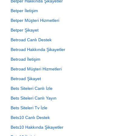
Betper Hakkında Şikayetler
Betper İletişim
Betper Müşteri Hizmetleri
Betper Şikayet
Betroad Canlı Destek
Betroad Hakkında Şikayetler
Betroad İletişim
Betroad Müşteri Hizmetleri
Betroad Şikayet
Bets Siteleri Canlı İzle
Bets Siteleri Canlı Yayın
Bets Siteleri Tv İzle
Bets10 Canlı Destek
Bets10 Hakkında Şikayetler