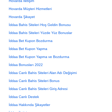
Hovarda İletişim
Hovarda Müşteri Hizmetleri
Hovarda Şikayet
İddaa Bahis Siteleri Hoş Geldin Bonusu
İddaa Bahis Siteleri Yüzde Yüz Bonuslar
İddaa Bet Kupon Bozdurma
İddaa Bet Kupon Yapma
İddaa Bet Kupon Yapma ve Bozdurma
İddaa Bonusları 2022
İddaa Canlı Bahis Siteleri Alan Adı Değişimi
İddaa Canlı Bahis Siteleri Bonus
İddaa Canlı Bahis Siteleri Giriş Adresi
İddaa Canlı Destek
İddaa Hakkında Şikayetler