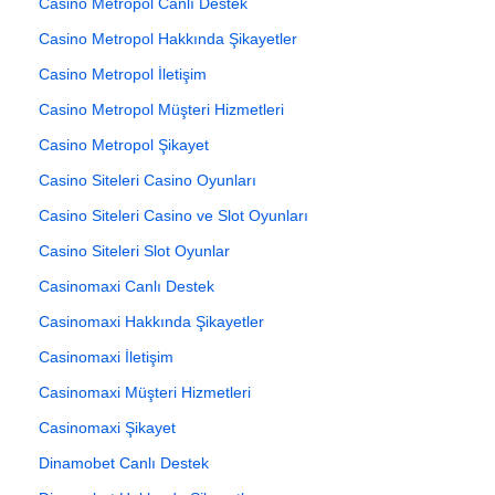
Casino Metropol Canlı Destek
Casino Metropol Hakkında Şikayetler
Casino Metropol İletişim
Casino Metropol Müşteri Hizmetleri
Casino Metropol Şikayet
Casino Siteleri Casino Oyunları
Casino Siteleri Casino ve Slot Oyunları
Casino Siteleri Slot Oyunlar
Casinomaxi Canlı Destek
Casinomaxi Hakkında Şikayetler
Casinomaxi İletişim
Casinomaxi Müşteri Hizmetleri
Casinomaxi Şikayet
Dinamobet Canlı Destek