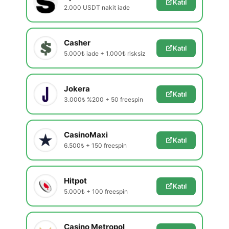
Katıl
2.000 USDT nakit iade
Casher
Katıl
5.000₺ iade + 1.000₺ risksiz
Jokera
Katıl
3.000₺ %200 + 50 freespin
CasinoMaxi
Katıl
6.500₺ + 150 freespin
Hitpot
Katıl
5.000₺ + 100 freespin
Casino Metropol