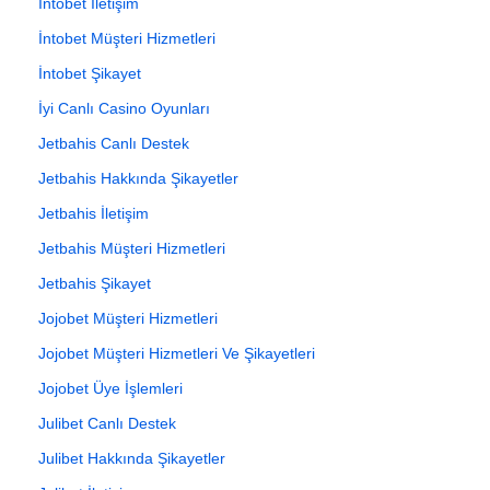
İntobet İletişim
İntobet Müşteri Hizmetleri
İntobet Şikayet
İyi Canlı Casino Oyunları
Jetbahis Canlı Destek
Jetbahis Hakkında Şikayetler
Jetbahis İletişim
Jetbahis Müşteri Hizmetleri
Jetbahis Şikayet
Jojobet Müşteri Hizmetleri
Jojobet Müşteri Hizmetleri Ve Şikayetleri
Jojobet Üye İşlemleri
Julibet Canlı Destek
Julibet Hakkında Şikayetler