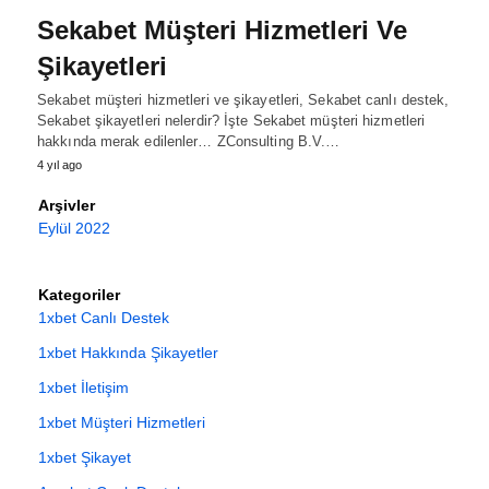
Sekabet Müşteri Hizmetleri Ve
Şikayetleri
Sekabet müşteri hizmetleri ve şikayetleri, Sekabet canlı destek,
Sekabet şikayetleri nelerdir? İşte Sekabet müşteri hizmetleri
hakkında merak edilenler… ZConsulting B.V.…
4 yıl ago
Arşivler
Eylül 2022
Kategoriler
1xbet Canlı Destek
1xbet Hakkında Şikayetler
1xbet İletişim
1xbet Müşteri Hizmetleri
1xbet Şikayet