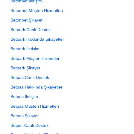
Betonbet İletişim
Betonbet Müşteri Hizmetleri
Betonbet Şikayet
Betpark Canlı Destek
Betpark Hakkında Şikayetler
Betpark İletişim
Betpark Müşteri Hizmetleri
Betpark Şikayet
Betpas Canlı Destek
Betpas Hakkında Şikayetler
Betpas İletişim
Betpas Müşteri Hizmetleri
Betpas Şikayet
Betper Canlı Destek