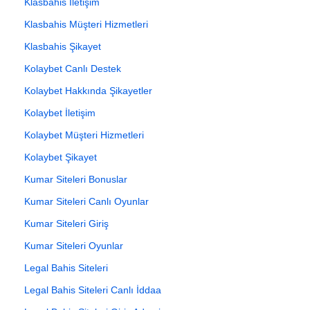
Klasbahis İletişim
Klasbahis Müşteri Hizmetleri
Klasbahis Şikayet
Kolaybet Canlı Destek
Kolaybet Hakkında Şikayetler
Kolaybet İletişim
Kolaybet Müşteri Hizmetleri
Kolaybet Şikayet
Kumar Siteleri Bonuslar
Kumar Siteleri Canlı Oyunlar
Kumar Siteleri Giriş
Kumar Siteleri Oyunlar
Legal Bahis Siteleri
Legal Bahis Siteleri Canlı İddaa