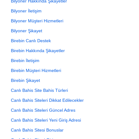
Bilyoner Hakkında Şikayetler
Bilyoner İletişim
Bilyoner Müşteri Hizmetleri
Bilyoner Şikayet
Birebin Canlı Destek
Birebin Hakkında Şikayetler
Birebin İletişim
Birebin Müşteri Hizmetleri
Birebin Şikayet
Canlı Bahis Site Bahis Türleri
Canlı Bahis Siteleri Dikkat Edilecekler
Canlı Bahis Siteleri Güncel Adres
Canlı Bahis Siteleri Yeni Giriş Adresi
Canlı Bahis Sitesi Bonuslar