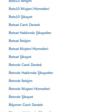
Bets10 İletişim
Bets10 Müşteri Hizmetleri
Bets10 Şikayet
Betsat Canlı Destek
Betsat Hakkında Şikayetler
Betsat İletişim
Betsat Müşteri Hizmetleri
Betsat Şikayet
Betvole Canlı Destek
Betvole Hakkında Şikayetler
Betvole İletişim
Betvole Müşteri Hizmetleri
Betvole Şikayet
Bilyoner Canlı Destek