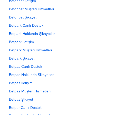
Betonbet İletişim
Betonbet Müşteri Hizmetleri
Betonbet Şikayet
Betpark Canlı Destek
Betpark Hakkında Şikayetler
Betpark İletişim
Betpark Müşteri Hizmetleri
Betpark Şikayet
Betpas Canlı Destek
Betpas Hakkında Şikayetler
Betpas İletişim
Betpas Müşteri Hizmetleri
Betpas Şikayet
Betper Canlı Destek