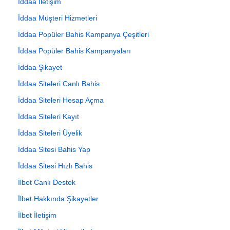
İddaa İletişim
İddaa Müşteri Hizmetleri
İddaa Popüler Bahis Kampanya Çeşitleri
İddaa Popüler Bahis Kampanyaları
İddaa Şikayet
İddaa Siteleri Canlı Bahis
İddaa Siteleri Hesap Açma
İddaa Siteleri Kayıt
İddaa Siteleri Üyelik
İddaa Sitesi Bahis Yap
İddaa Sitesi Hızlı Bahis
İlbet Canlı Destek
İlbet Hakkında Şikayetler
İlbet İletişim