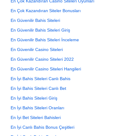
En Çok Kazandıran Casino Siteleri Oyunları
En Çok Kazandıran Siteler Bonusları
En Güvenilir Bahis Siteleri
En Güvenilir Bahis Siteleri Giriş
En Güvenilir Bahis Siteleri İnceleme
En Güvenilir Casino Siteleri
En Güvenilir Casino Siteleri 2022
En Güvenilir Casino Siteleri Hangileri
En İyi Bahis Siteleri Canlı Bahis
En İyi Bahis Siteleri Canlı Bet
En İyi Bahis Siteleri Giriş
En İyi Bahis Siteleri Oranları
En İyi Bet Siteleri Bahisleri
En İyi Canlı Bahis Bonus Çeşitleri