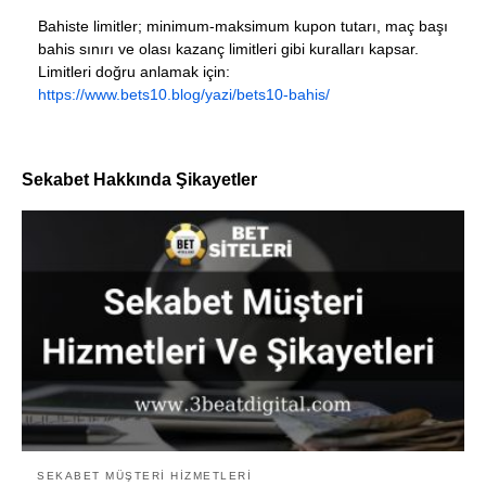
Bahiste limitler; minimum-maksimum kupon tutarı, maç başı
bahis sınırı ve olası kazanç limitleri gibi kuralları kapsar.
Limitleri doğru anlamak için:
https://www.bets10.blog/yazi/bets10-bahis/
Sekabet Hakkında Şikayetler
SEKABET MÜŞTERI HIZMETLERI