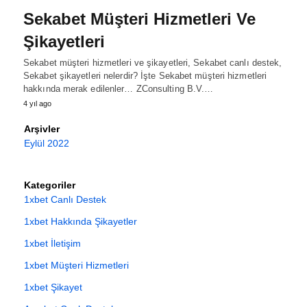
Sekabet Müşteri Hizmetleri Ve
Şikayetleri
Sekabet müşteri hizmetleri ve şikayetleri, Sekabet canlı destek,
Sekabet şikayetleri nelerdir? İşte Sekabet müşteri hizmetleri
hakkında merak edilenler… ZConsulting B.V.…
4 yıl ago
Arşivler
Eylül 2022
Kategoriler
1xbet Canlı Destek
1xbet Hakkında Şikayetler
1xbet İletişim
1xbet Müşteri Hizmetleri
1xbet Şikayet