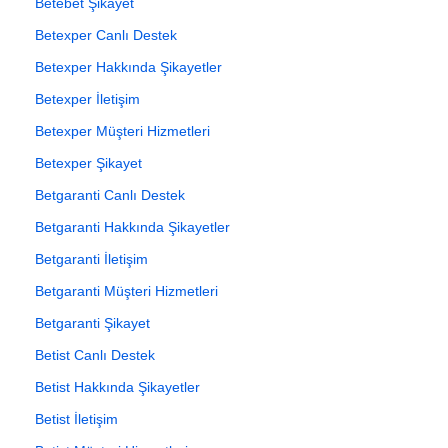
Betebet Şikayet
Betexper Canlı Destek
Betexper Hakkında Şikayetler
Betexper İletişim
Betexper Müşteri Hizmetleri
Betexper Şikayet
Betgaranti Canlı Destek
Betgaranti Hakkında Şikayetler
Betgaranti İletişim
Betgaranti Müşteri Hizmetleri
Betgaranti Şikayet
Betist Canlı Destek
Betist Hakkında Şikayetler
Betist İletişim