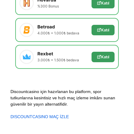
Katıl
%300 Bonus
Betroad
Katıl
4.000₺ + 1.000₺ bedava
Rexbet
Katıl
3.000₺ + 1.500₺ bedava
Discountcasino için hazırlanan bu platform, spor
tutkunlarına kesintisiz ve hızlı maç izleme imkânı sunan
güvenilir bir yayın alternatifidir.
DISCOUNTCASINO MAÇ İZLE