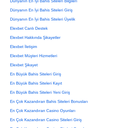
Dünyanın En İyi Bahis Siteleri Bilgileri
Dünyanın En İyi Bahis Siteleri Giriş
Dünyanın En İyi Bahis Siteleri Üyelik
Elexbet Canlı Destek
Elexbet Hakkında Şikayetler
Elexbet İletişim
Elexbet Müşteri Hizmetleri
Elexbet Şikayet
En Büyük Bahis Siteleri Giriş
En Büyük Bahis Siteleri Kayıt
En Büyük Bahis Siteleri Yeni Giriş
En Çok Kazandıran Bahis Siteleri Bonusları
En Çok Kazandıran Casino Oyunları
En Çok Kazandıran Casino Siteleri Giriş