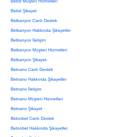
Betist Müşteri Hizmetleri
Betist Şikayet
Betkanyon Canlı Destek
Betkanyon Hakkında Şikayetler
Betkanyon İletişim
Betkanyon Müşteri Hizmetleri
Betkanyon Şikayet
Betnano Canlı Destek
Betnano Hakkında Şikayetler
Betnano İletişim
Betnano Müşteri Hizmetleri
Betnano Şikayet
Betonbet Canlı Destek
Betonbet Hakkında Şikayetler