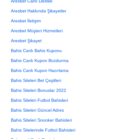
Aresbet Canlı Destek
Aresbet Hakkında Şikayetler
Aresbet İletişim
Aresbet Müşteri Hizmetleri
Aresbet Şikayet
Bahis Canlı Bahis Kuponu
Bahis Canlı Kupon Bozdurma
Bahis Canlı Kupon Hazırlama
Bahis Siteleri Bet Çeşitleri
Bahis Siteleri Bonuslar 2022
Bahis Siteleri Futbol Bahisleri
Bahis Siteleri Güncel Adres
Bahis Siteleri Snooker Bahisleri
Bahis Sitelerinde Futbol Bahisleri