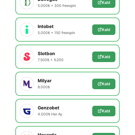
Katıl
5.000₺ + 300 freespin
Intobet
Katıl
5.000₺ + 150 freespin
Slotbon
Katıl
7.500₺ + %200
Milyar
Katıl
8.000₺
Genzobet
Katıl
4.000₺ Her Ay
Hovarda