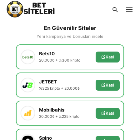
En Güvenilir Siteler
Yeni kampanya ve bonusları incele
Type
Bets10
your
Katıl
searc
20.000₺ + %300 kripto
query
and
hit
enter:
JETBET
Katıl
%325 kripto + 20.000₺
Mobilbahis
Katıl
20.000₺ + %225 kripto
Spino