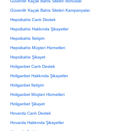
Güvenilir Kaçak Bahis Siteleri Bonuslar
Güvenilir Kaçak Bahis Siteleri Kampanyalar
Hepsibahis Canlı Destek
Hepsibahis Hakkında Şikayetler
Hepsibahis İletişim
Hepsibahis Müşteri Hizmetleri
Hepsibahis Şikayet
Holiganbet Canlı Destek
Holiganbet Hakkında Şikayetler
Holiganbet İletişim
Holiganbet Müşteri Hizmetleri
Holiganbet Şikayet
Hovarda Canlı Destek
Hovarda Hakkında Şikayetler