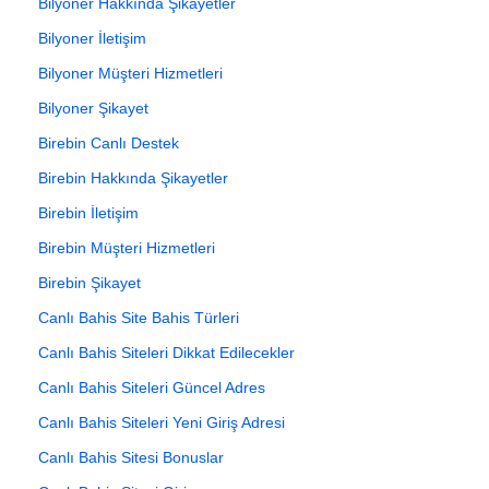
Bilyoner Hakkında Şikayetler
Bilyoner İletişim
Bilyoner Müşteri Hizmetleri
Bilyoner Şikayet
Birebin Canlı Destek
Birebin Hakkında Şikayetler
Birebin İletişim
Birebin Müşteri Hizmetleri
Birebin Şikayet
Canlı Bahis Site Bahis Türleri
Canlı Bahis Siteleri Dikkat Edilecekler
Canlı Bahis Siteleri Güncel Adres
Canlı Bahis Siteleri Yeni Giriş Adresi
Canlı Bahis Sitesi Bonuslar