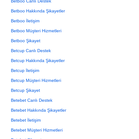
Betboo Canlı Destek
Betboo Hakkında Şikayetler
Betboo İletişim
Betboo Müşteri Hizmetleri
Betboo Şikayet
Betcup Canlı Destek
Betcup Hakkında Şikayetler
Betcup İletişim
Betcup Müşteri Hizmetleri
Betcup Şikayet
Betebet Canlı Destek
Betebet Hakkında Şikayetler
Betebet İletişim
Betebet Müşteri Hizmetleri