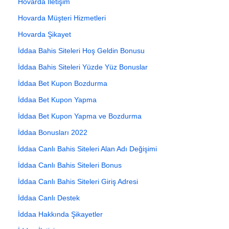
Hovarda İletişim
Hovarda Müşteri Hizmetleri
Hovarda Şikayet
İddaa Bahis Siteleri Hoş Geldin Bonusu
İddaa Bahis Siteleri Yüzde Yüz Bonuslar
İddaa Bet Kupon Bozdurma
İddaa Bet Kupon Yapma
İddaa Bet Kupon Yapma ve Bozdurma
İddaa Bonusları 2022
İddaa Canlı Bahis Siteleri Alan Adı Değişimi
İddaa Canlı Bahis Siteleri Bonus
İddaa Canlı Bahis Siteleri Giriş Adresi
İddaa Canlı Destek
İddaa Hakkında Şikayetler