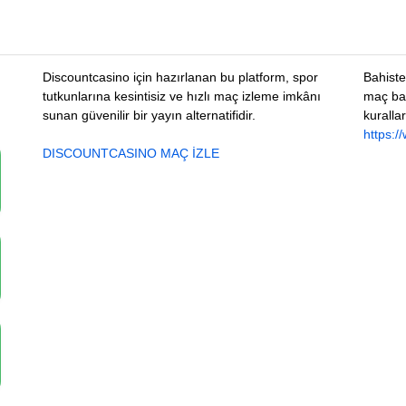
Discountcasino için hazırlanan bu platform, spor
Bahiste
tutkunlarına kesintisiz ve hızlı maç izleme imkânı
maç baş
sunan güvenilir bir yayın alternatifidir.
kuralla
https:/
DISCOUNTCASINO MAÇ İZLE