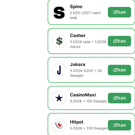
Spino
Katıl
2.000 USDT nakit
iade
Casher
Katıl
5.000₺ iade + 1.000₺
risksiz
Jokera
Katıl
3.000₺ %200 + 50
freespin
CasinoMaxi
Katıl
6.500₺ + 150 freespin
Hitpot
Katıl
5.000₺ + 100 freespin