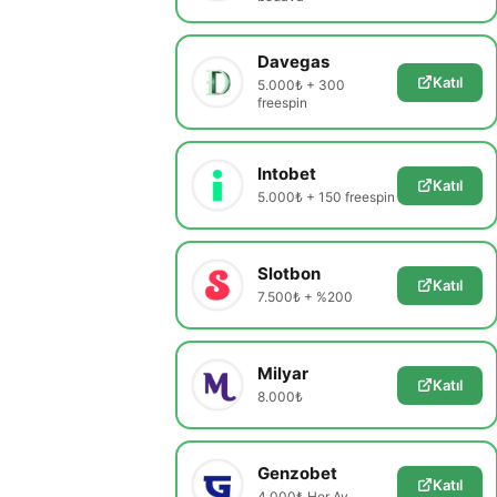
Davegas
Katıl
5.000₺ + 300
freespin
Intobet
Katıl
5.000₺ + 150 freespin
Slotbon
Katıl
7.500₺ + %200
Milyar
Katıl
8.000₺
Genzobet
Katıl
4.000₺ Her Ay