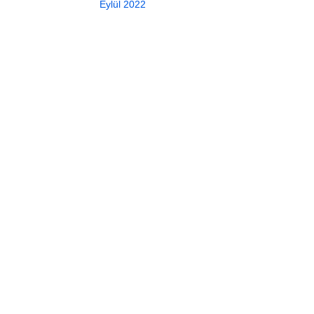
Eylül 2022