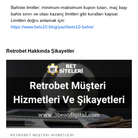
Bahiste limitler; minimum-maksimum kupon tutarı, maç başı
bahis sınırı ve olası kazanç limitleri gibi kuralları kapsar.
Limitleri doğru anlamak için:
https://www.bets10.blog/yazi/bets10-bahis/
Retrobet Hakkında Şikayetler
RETROBET MÜŞTERI HIZMETLERI