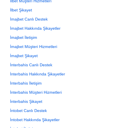
İlbet Müşteri Hizmetleri
İlbet Şikayet
İmajbet Canlı Destek
İmajbet Hakkında Şikayetler
İmajbet İletişim
İmajbet Müşteri Hizmetleri
İmajbet Şikayet
İnterbahis Canlı Destek
İnterbahis Hakkında Şikayetler
İnterbahis İletişim
İnterbahis Müşteri Hizmetleri
İnterbahis Şikayet
İntobet Canlı Destek
İntobet Hakkında Şikayetler