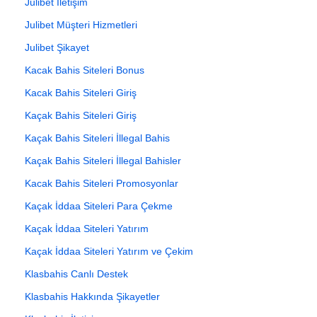
Julibet İletişim
Julibet Müşteri Hizmetleri
Julibet Şikayet
Kacak Bahis Siteleri Bonus
Kacak Bahis Siteleri Giriş
Kaçak Bahis Siteleri Giriş
Kaçak Bahis Siteleri İllegal Bahis
Kaçak Bahis Siteleri İllegal Bahisler
Kacak Bahis Siteleri Promosyonlar
Kaçak İddaa Siteleri Para Çekme
Kaçak İddaa Siteleri Yatırım
Kaçak İddaa Siteleri Yatırım ve Çekim
Klasbahis Canlı Destek
Klasbahis Hakkında Şikayetler