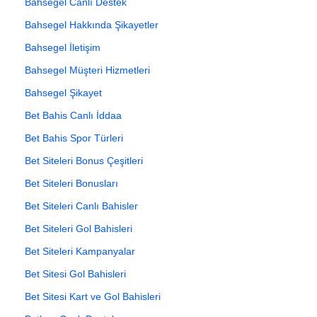
Bahsegel Canlı Destek
Bahsegel Hakkında Şikayetler
Bahsegel İletişim
Bahsegel Müşteri Hizmetleri
Bahsegel Şikayet
Bet Bahis Canlı İddaa
Bet Bahis Spor Türleri
Bet Siteleri Bonus Çeşitleri
Bet Siteleri Bonusları
Bet Siteleri Canlı Bahisler
Bet Siteleri Gol Bahisleri
Bet Siteleri Kampanyalar
Bet Sitesi Gol Bahisleri
Bet Sitesi Kart ve Gol Bahisleri