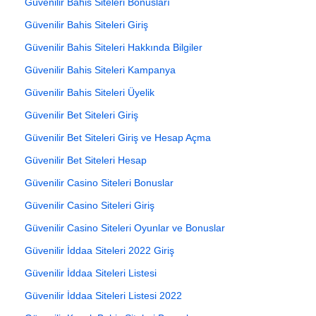
Güvenilir Bahis Siteleri Bonusları
Güvenilir Bahis Siteleri Giriş
Güvenilir Bahis Siteleri Hakkında Bilgiler
Güvenilir Bahis Siteleri Kampanya
Güvenilir Bahis Siteleri Üyelik
Güvenilir Bet Siteleri Giriş
Güvenilir Bet Siteleri Giriş ve Hesap Açma
Güvenilir Bet Siteleri Hesap
Güvenilir Casino Siteleri Bonuslar
Güvenilir Casino Siteleri Giriş
Güvenilir Casino Siteleri Oyunlar ve Bonuslar
Güvenilir İddaa Siteleri 2022 Giriş
Güvenilir İddaa Siteleri Listesi
Güvenilir İddaa Siteleri Listesi 2022