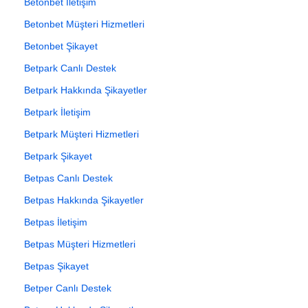
Betonbet İletişim
Betonbet Müşteri Hizmetleri
Betonbet Şikayet
Betpark Canlı Destek
Betpark Hakkında Şikayetler
Betpark İletişim
Betpark Müşteri Hizmetleri
Betpark Şikayet
Betpas Canlı Destek
Betpas Hakkında Şikayetler
Betpas İletişim
Betpas Müşteri Hizmetleri
Betpas Şikayet
Betper Canlı Destek