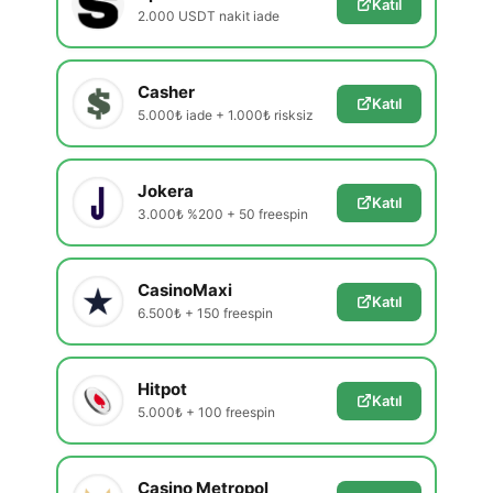
Katıl
2.000 USDT nakit iade
Casher
Katıl
5.000₺ iade + 1.000₺ risksiz
Jokera
Katıl
3.000₺ %200 + 50 freespin
CasinoMaxi
Katıl
6.500₺ + 150 freespin
Hitpot
Katıl
5.000₺ + 100 freespin
Casino Metropol