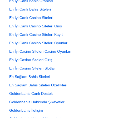
En İyi Canlı Bahis Oranları
En İyi Canlı Bahis Siteleri
En İyi Canlı Casino Siteleri
En İyi Canlı Casino Siteleri Giriş
En İyi Canlı Casino Siteleri Kayıt
En İyi Canlı Casino Siteleri Oyunları
En İyi Casino Siteleri Casino Oyunları
En İyi Casino Siteleri Giriş
En İyi Casino Siteleri Slotlar
En Sağlam Bahis Siteleri
En Sağlam Bahis Siteleri Özellikleri
Goldenbahis Canlı Destek
Goldenbahis Hakkında Şikayetler
Goldenbahis İletişim