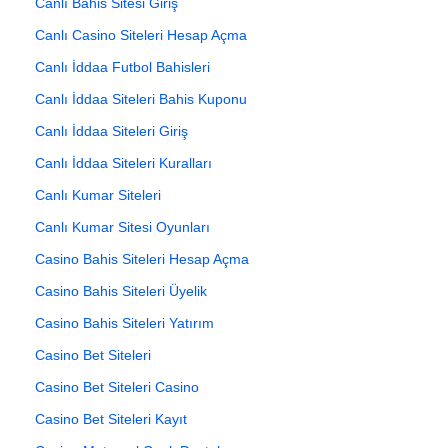
Canlı Bahis Sitesi Giriş
Canlı Casino Siteleri Hesap Açma
Canlı İddaa Futbol Bahisleri
Canlı İddaa Siteleri Bahis Kuponu
Canlı İddaa Siteleri Giriş
Canlı İddaa Siteleri Kuralları
Canlı Kumar Siteleri
Canlı Kumar Sitesi Oyunları
Casino Bahis Siteleri Hesap Açma
Casino Bahis Siteleri Üyelik
Casino Bahis Siteleri Yatırım
Casino Bet Siteleri
Casino Bet Siteleri Casino
Casino Bet Siteleri Kayıt