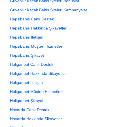
Güvenilir Kaçak Bahis Siteleri Bonuslar
Güvenilir Kaçak Bahis Siteleri Kampanyalar
Hepsibahis Canlı Destek
Hepsibahis Hakkında Şikayetler
Hepsibahis İletişim
Hepsibahis Müşteri Hizmetleri
Hepsibahis Şikayet
Holiganbet Canlı Destek
Holiganbet Hakkında Şikayetler
Holiganbet İletişim
Holiganbet Müşteri Hizmetleri
Holiganbet Şikayet
Hovarda Canlı Destek
Hovarda Hakkında Şikayetler