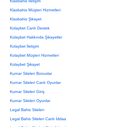
Klasbahis İletişim
Klasbahis Müşteri Hizmetleri
Klasbahis Şikayet
Kolaybet Canlı Destek
Kolaybet Hakkında Şikayetler
Kolaybet İletişim
Kolaybet Müşteri Hizmetleri
Kolaybet Şikayet
Kumar Siteleri Bonuslar
Kumar Siteleri Canlı Oyunlar
Kumar Siteleri Giriş
Kumar Siteleri Oyunlar
Legal Bahis Siteleri
Legal Bahis Siteleri Canlı İddaa