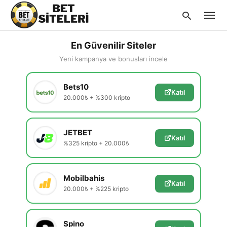
En Güvenilir Siteler
Yeni kampanya ve bonusları incele
Type
Bets10
your
Katıl
searc
20.000₺ + %300 kripto
query
and
hit
enter:
JETBET
Katıl
%325 kripto + 20.000₺
Mobilbahis
Katıl
20.000₺ + %225 kripto
Spino