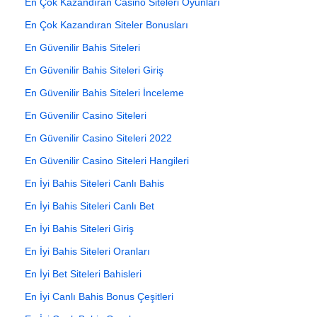
En Çok Kazandıran Casino Siteleri Oyunları
En Çok Kazandıran Siteler Bonusları
En Güvenilir Bahis Siteleri
En Güvenilir Bahis Siteleri Giriş
En Güvenilir Bahis Siteleri İnceleme
En Güvenilir Casino Siteleri
En Güvenilir Casino Siteleri 2022
En Güvenilir Casino Siteleri Hangileri
En İyi Bahis Siteleri Canlı Bahis
En İyi Bahis Siteleri Canlı Bet
En İyi Bahis Siteleri Giriş
En İyi Bahis Siteleri Oranları
En İyi Bet Siteleri Bahisleri
En İyi Canlı Bahis Bonus Çeşitleri