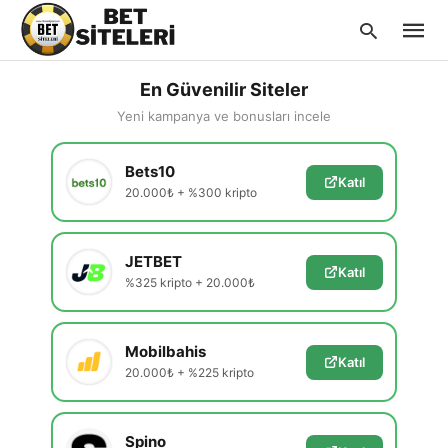
En Güvenilir Siteler
Yeni kampanya ve bonusları incele
Type
Bets10
your
Katıl
searc
20.000₺ + %300 kripto
query
and
hit
enter:
JETBET
Katıl
%325 kripto + 20.000₺
Mobilbahis
Katıl
20.000₺ + %225 kripto
Spino