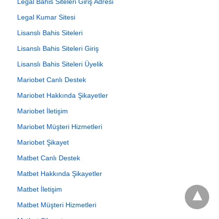
Legal Bahis Siteleri Giriş Adresi
Legal Kumar Sitesi
Lisanslı Bahis Siteleri
Lisanslı Bahis Siteleri Giriş
Lisanslı Bahis Siteleri Üyelik
Mariobet Canlı Destek
Mariobet Hakkında Şikayetler
Mariobet İletişim
Mariobet Müşteri Hizmetleri
Mariobet Şikayet
Matbet Canlı Destek
Matbet Hakkında Şikayetler
Matbet İletişim
Matbet Müşteri Hizmetleri