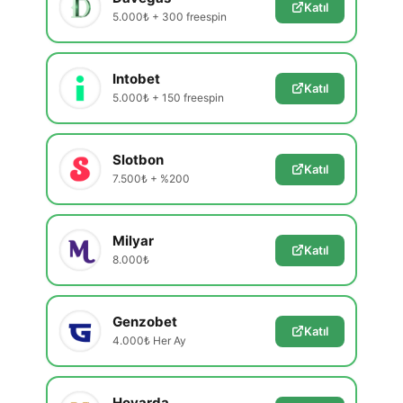
Katıl
5.000₺ + 300 freespin
Intobet
Katıl
5.000₺ + 150 freespin
Slotbon
Katıl
7.500₺ + %200
Milyar
Katıl
8.000₺
Genzobet
Katıl
4.000₺ Her Ay
Hovarda