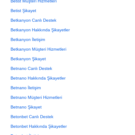
Betist Müşteri Hizmetleri
Betist Şikayet
Betkanyon Canlı Destek
Betkanyon Hakkında Şikayetler
Betkanyon İletişim
Betkanyon Müşteri Hizmetleri
Betkanyon Şikayet
Betnano Canlı Destek
Betnano Hakkında Şikayetler
Betnano İletişim
Betnano Müşteri Hizmetleri
Betnano Şikayet
Betonbet Canlı Destek
Betonbet Hakkında Şikayetler