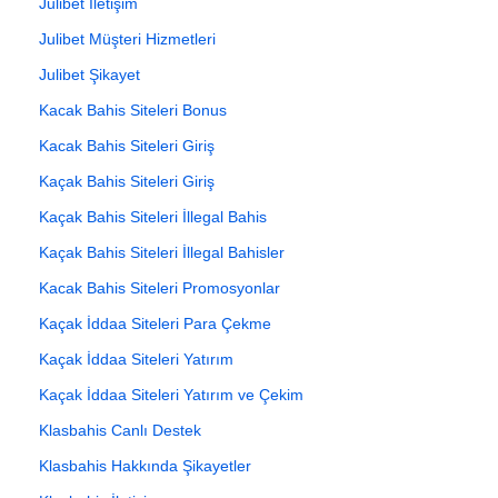
Julibet İletişim
Julibet Müşteri Hizmetleri
Julibet Şikayet
Kacak Bahis Siteleri Bonus
Kacak Bahis Siteleri Giriş
Kaçak Bahis Siteleri Giriş
Kaçak Bahis Siteleri İllegal Bahis
Kaçak Bahis Siteleri İllegal Bahisler
Kacak Bahis Siteleri Promosyonlar
Kaçak İddaa Siteleri Para Çekme
Kaçak İddaa Siteleri Yatırım
Kaçak İddaa Siteleri Yatırım ve Çekim
Klasbahis Canlı Destek
Klasbahis Hakkında Şikayetler