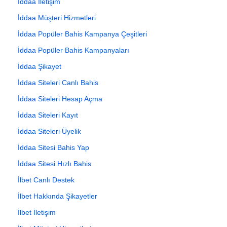
İddaa İletişim
İddaa Müşteri Hizmetleri
İddaa Popüler Bahis Kampanya Çeşitleri
İddaa Popüler Bahis Kampanyaları
İddaa Şikayet
İddaa Siteleri Canlı Bahis
İddaa Siteleri Hesap Açma
İddaa Siteleri Kayıt
İddaa Siteleri Üyelik
İddaa Sitesi Bahis Yap
İddaa Sitesi Hızlı Bahis
İlbet Canlı Destek
İlbet Hakkında Şikayetler
İlbet İletişim