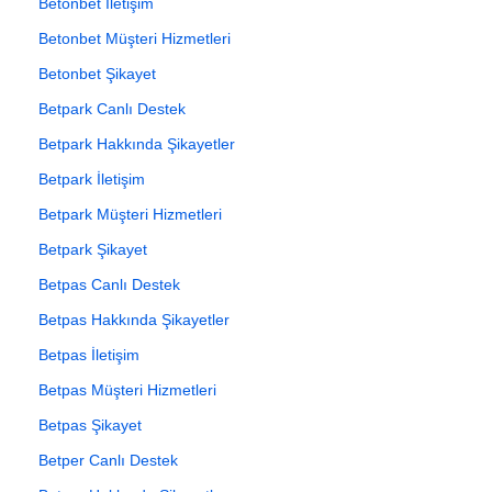
Betonbet İletişim
Betonbet Müşteri Hizmetleri
Betonbet Şikayet
Betpark Canlı Destek
Betpark Hakkında Şikayetler
Betpark İletişim
Betpark Müşteri Hizmetleri
Betpark Şikayet
Betpas Canlı Destek
Betpas Hakkında Şikayetler
Betpas İletişim
Betpas Müşteri Hizmetleri
Betpas Şikayet
Betper Canlı Destek