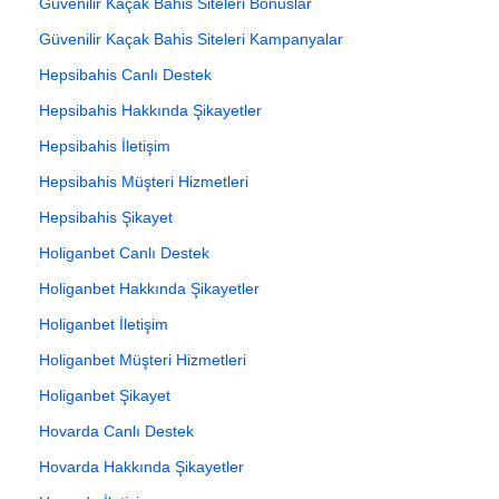
Güvenilir Kaçak Bahis Siteleri Bonuslar
Güvenilir Kaçak Bahis Siteleri Kampanyalar
Hepsibahis Canlı Destek
Hepsibahis Hakkında Şikayetler
Hepsibahis İletişim
Hepsibahis Müşteri Hizmetleri
Hepsibahis Şikayet
Holiganbet Canlı Destek
Holiganbet Hakkında Şikayetler
Holiganbet İletişim
Holiganbet Müşteri Hizmetleri
Holiganbet Şikayet
Hovarda Canlı Destek
Hovarda Hakkında Şikayetler