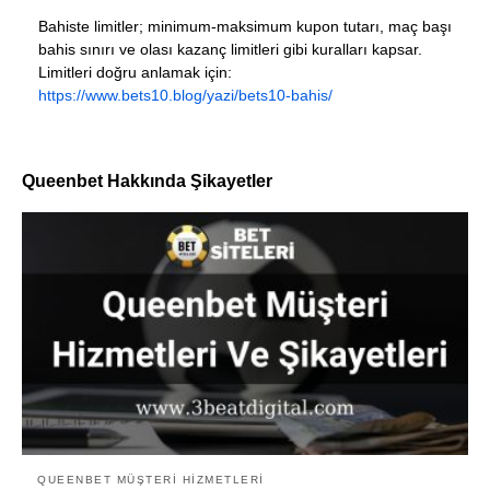
Bahiste limitler; minimum-maksimum kupon tutarı, maç başı
bahis sınırı ve olası kazanç limitleri gibi kuralları kapsar.
Limitleri doğru anlamak için:
https://www.bets10.blog/yazi/bets10-bahis/
Queenbet Hakkında Şikayetler
QUEENBET MÜŞTERI HIZMETLERI