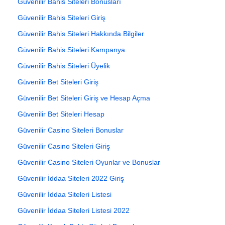
Güvenilir Bahis Siteleri Bonusları
Güvenilir Bahis Siteleri Giriş
Güvenilir Bahis Siteleri Hakkında Bilgiler
Güvenilir Bahis Siteleri Kampanya
Güvenilir Bahis Siteleri Üyelik
Güvenilir Bet Siteleri Giriş
Güvenilir Bet Siteleri Giriş ve Hesap Açma
Güvenilir Bet Siteleri Hesap
Güvenilir Casino Siteleri Bonuslar
Güvenilir Casino Siteleri Giriş
Güvenilir Casino Siteleri Oyunlar ve Bonuslar
Güvenilir İddaa Siteleri 2022 Giriş
Güvenilir İddaa Siteleri Listesi
Güvenilir İddaa Siteleri Listesi 2022