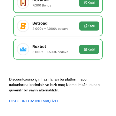
Katıl
%300 Bonus
Betroad
Katıl
4.000₺ + 1.000₺ bedava
Rexbet
Katıl
3.000₺ + 1.500₺ bedava
Discountcasino için hazırlanan bu platform, spor
tutkunlarına kesintisiz ve hızlı maç izleme imkânı sunan
güvenilir bir yayın alternatifidir.
DISCOUNTCASINO MAÇ İZLE