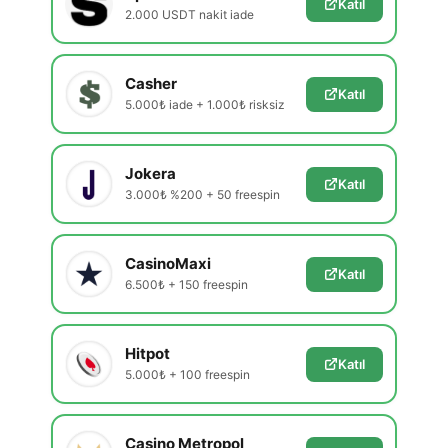
Katıl
2.000 USDT nakit iade
Casher
Katıl
5.000₺ iade + 1.000₺ risksiz
Jokera
Katıl
3.000₺ %200 + 50 freespin
CasinoMaxi
Katıl
6.500₺ + 150 freespin
Hitpot
Katıl
5.000₺ + 100 freespin
Casino Metropol