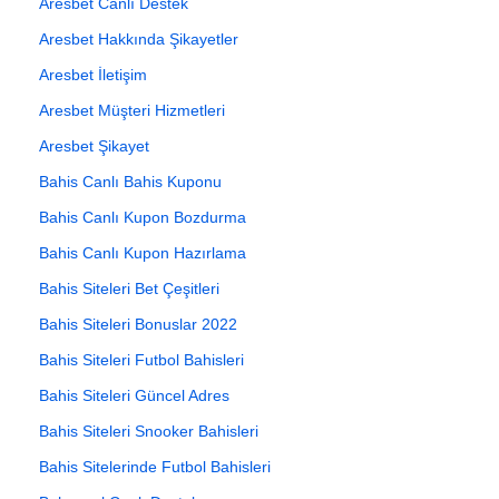
Aresbet Canlı Destek
Aresbet Hakkında Şikayetler
Aresbet İletişim
Aresbet Müşteri Hizmetleri
Aresbet Şikayet
Bahis Canlı Bahis Kuponu
Bahis Canlı Kupon Bozdurma
Bahis Canlı Kupon Hazırlama
Bahis Siteleri Bet Çeşitleri
Bahis Siteleri Bonuslar 2022
Bahis Siteleri Futbol Bahisleri
Bahis Siteleri Güncel Adres
Bahis Siteleri Snooker Bahisleri
Bahis Sitelerinde Futbol Bahisleri