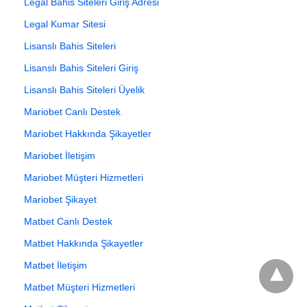
Legal Bahis Siteleri Giriş Adresi
Legal Kumar Sitesi
Lisanslı Bahis Siteleri
Lisanslı Bahis Siteleri Giriş
Lisanslı Bahis Siteleri Üyelik
Mariobet Canlı Destek
Mariobet Hakkında Şikayetler
Mariobet İletişim
Mariobet Müşteri Hizmetleri
Mariobet Şikayet
Matbet Canlı Destek
Matbet Hakkında Şikayetler
Matbet İletişim
Matbet Müşteri Hizmetleri