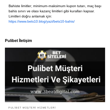
Bahiste limitler; minimum-maksimum kupon tutarı, maç başı
bahis sınırı ve olası kazanç limitleri gibi kuralları kapsar.
Limitleri doğru anlamak için:
https://www.bets10.blog/yazi/bets10-bahis/
Pulibet İletişim
PULIBET MÜŞTERI HIZMETLERI