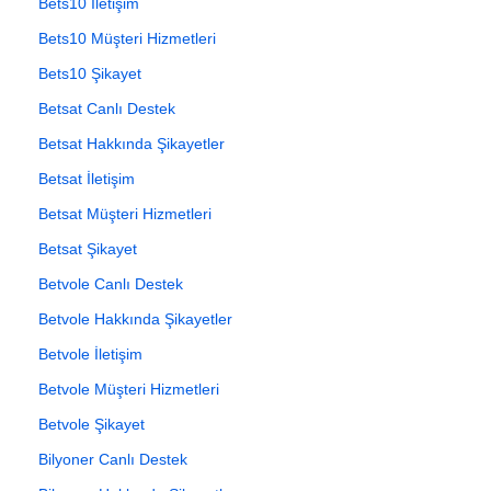
Bets10 İletişim
Bets10 Müşteri Hizmetleri
Bets10 Şikayet
Betsat Canlı Destek
Betsat Hakkında Şikayetler
Betsat İletişim
Betsat Müşteri Hizmetleri
Betsat Şikayet
Betvole Canlı Destek
Betvole Hakkında Şikayetler
Betvole İletişim
Betvole Müşteri Hizmetleri
Betvole Şikayet
Bilyoner Canlı Destek