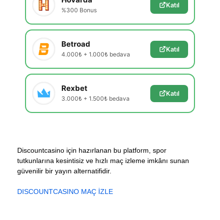
Katıl
%300 Bonus
Betroad
Katıl
4.000₺ + 1.000₺ bedava
Rexbet
Katıl
3.000₺ + 1.500₺ bedava
Discountcasino için hazırlanan bu platform, spor
tutkunlarına kesintisiz ve hızlı maç izleme imkânı sunan
güvenilir bir yayın alternatifidir.
DISCOUNTCASINO MAÇ İZLE