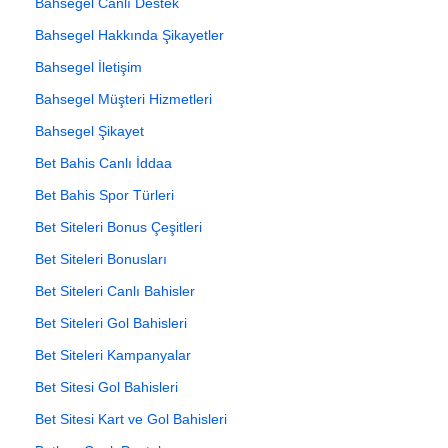
Bahsegel Canlı Destek
Bahsegel Hakkında Şikayetler
Bahsegel İletişim
Bahsegel Müşteri Hizmetleri
Bahsegel Şikayet
Bet Bahis Canlı İddaa
Bet Bahis Spor Türleri
Bet Siteleri Bonus Çeşitleri
Bet Siteleri Bonusları
Bet Siteleri Canlı Bahisler
Bet Siteleri Gol Bahisleri
Bet Siteleri Kampanyalar
Bet Sitesi Gol Bahisleri
Bet Sitesi Kart ve Gol Bahisleri