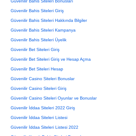
Güvenilir Bahis Siteleri Bonusları
Güvenilir Bahis Siteleri Giriş
Güvenilir Bahis Siteleri Hakkında Bilgiler
Güvenilir Bahis Siteleri Kampanya
Güvenilir Bahis Siteleri Üyelik
Güvenilir Bet Siteleri Giriş
Güvenilir Bet Siteleri Giriş ve Hesap Açma
Güvenilir Bet Siteleri Hesap
Güvenilir Casino Siteleri Bonuslar
Güvenilir Casino Siteleri Giriş
Güvenilir Casino Siteleri Oyunlar ve Bonuslar
Güvenilir İddaa Siteleri 2022 Giriş
Güvenilir İddaa Siteleri Listesi
Güvenilir İddaa Siteleri Listesi 2022