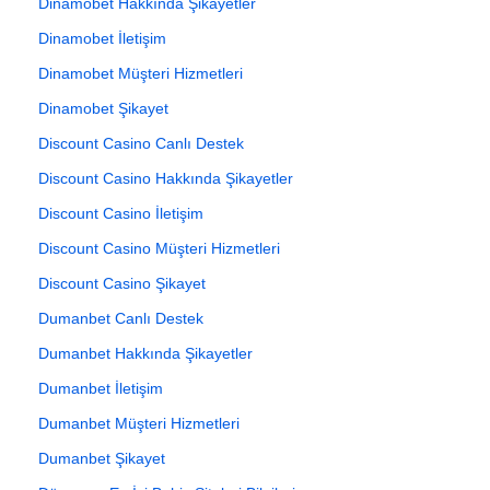
Dinamobet Hakkında Şikayetler
Dinamobet İletişim
Dinamobet Müşteri Hizmetleri
Dinamobet Şikayet
Discount Casino Canlı Destek
Discount Casino Hakkında Şikayetler
Discount Casino İletişim
Discount Casino Müşteri Hizmetleri
Discount Casino Şikayet
Dumanbet Canlı Destek
Dumanbet Hakkında Şikayetler
Dumanbet İletişim
Dumanbet Müşteri Hizmetleri
Dumanbet Şikayet