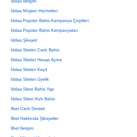
İddaa İletişim
İddaa Müşteri Hizmetleri
İddaa Popüler Bahis Kampanya Çeşitleri
İddaa Popüler Bahis Kampanyaları
İddaa Şikayet
İddaa Siteleri Canlı Bahis
İddaa Siteleri Hesap Açma
İddaa Siteleri Kayıt
İddaa Siteleri Üyelik
İddaa Sitesi Bahis Yap
İddaa Sitesi Hızlı Bahis
İlbet Canlı Destek
İlbet Hakkında Şikayetler
İlbet İletişim