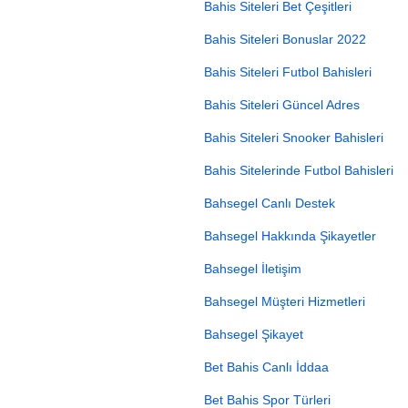
Bahis Siteleri Bet Çeşitleri
Bahis Siteleri Bonuslar 2022
Bahis Siteleri Futbol Bahisleri
Bahis Siteleri Güncel Adres
Bahis Siteleri Snooker Bahisleri
Bahis Sitelerinde Futbol Bahisleri
Bahsegel Canlı Destek
Bahsegel Hakkında Şikayetler
Bahsegel İletişim
Bahsegel Müşteri Hizmetleri
Bahsegel Şikayet
Bet Bahis Canlı İddaa
Bet Bahis Spor Türleri