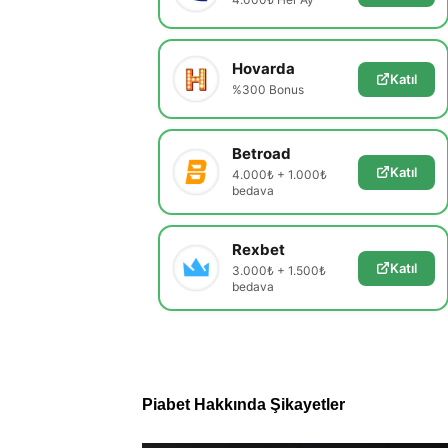
Hovarda
Katıl
%300 Bonus
Betroad
Katıl
4.000₺ + 1.000₺
bedava
Rexbet
Katıl
3.000₺ + 1.500₺
bedava
Piabet Hakkında Şikayetler