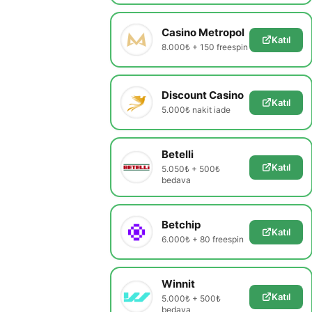
Casino Metropol
Katıl
8.000₺ + 150 freespin
Discount Casino
Katıl
5.000₺ nakit iade
Betelli
Katıl
5.050₺ + 500₺
bedava
Betchip
Katıl
6.000₺ + 80 freespin
Winnit
Katıl
5.000₺ + 500₺
bedava