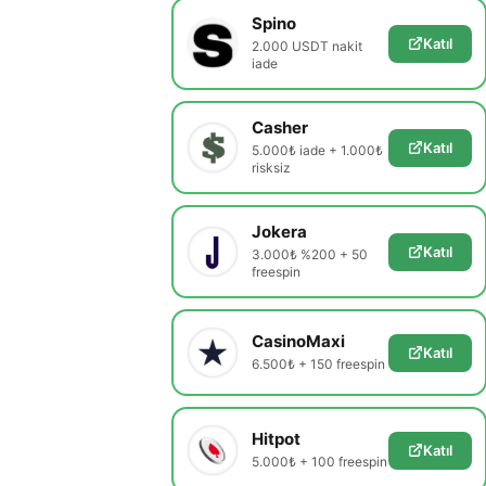
Spino
Katıl
2.000 USDT nakit
iade
Casher
Katıl
5.000₺ iade + 1.000₺
risksiz
Jokera
Katıl
3.000₺ %200 + 50
freespin
CasinoMaxi
Katıl
6.500₺ + 150 freespin
Hitpot
Katıl
5.000₺ + 100 freespin