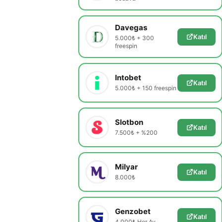
Davegas
Katıl
5.000₺ + 300
freespin
Intobet
Katıl
5.000₺ + 150 freespin
Slotbon
Katıl
7.500₺ + %200
Milyar
Katıl
8.000₺
Genzobet
Katıl
4.000₺ Her Ay