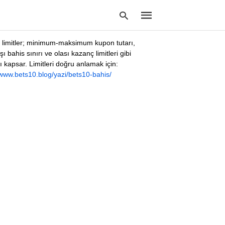
 limitler; minimum-maksimum kupon tutarı,
ı bahis sınırı ve olası kazanç limitleri gibi
rı kapsar. Limitleri doğru anlamak için:
/www.bets10.blog/yazi/bets10-bahis/
Type
your
search
query
and
hit
enter: