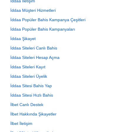
İddaa İletişim
İddaa Müşteri Hizmetleri
İddaa Popüler Bahis Kampanya Çeşitleri
İddaa Popüler Bahis Kampanyaları
İddaa Şikayet
İddaa Siteleri Canlı Bahis
İddaa Siteleri Hesap Açma
İddaa Siteleri Kayıt
İddaa Siteleri Üyelik
İddaa Sitesi Bahis Yap
İddaa Sitesi Hızlı Bahis
İlbet Canlı Destek
İlbet Hakkında Şikayetler
İlbet İletişim