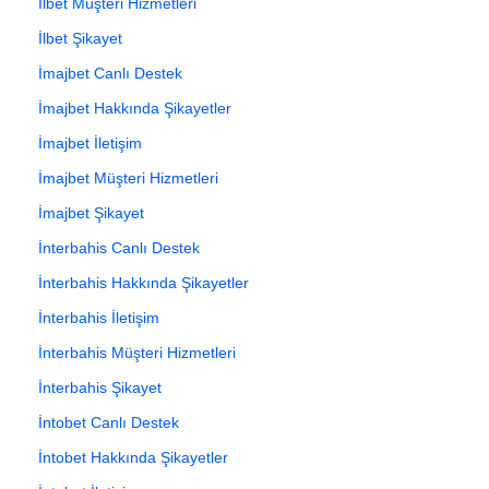
İlbet Müşteri Hizmetleri
İlbet Şikayet
İmajbet Canlı Destek
İmajbet Hakkında Şikayetler
İmajbet İletişim
İmajbet Müşteri Hizmetleri
İmajbet Şikayet
İnterbahis Canlı Destek
İnterbahis Hakkında Şikayetler
İnterbahis İletişim
İnterbahis Müşteri Hizmetleri
İnterbahis Şikayet
İntobet Canlı Destek
İntobet Hakkında Şikayetler