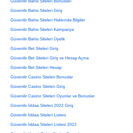
Güvenilir Bahis Siteleri Bonusları
Güvenilir Bahis Siteleri Giriş
Güvenilir Bahis Siteleri Hakkında Bilgiler
Güvenilir Bahis Siteleri Kampanya
Güvenilir Bahis Siteleri Üyelik
Güvenilir Bet Siteleri Giriş
Güvenilir Bet Siteleri Giriş ve Hesap Açma
Güvenilir Bet Siteleri Hesap
Güvenilir Casino Siteleri Bonuslar
Güvenilir Casino Siteleri Giriş
Güvenilir Casino Siteleri Oyunlar ve Bonuslar
Güvenilir İddaa Siteleri 2022 Giriş
Güvenilir İddaa Siteleri Listesi
Güvenilir İddaa Siteleri Listesi 2022