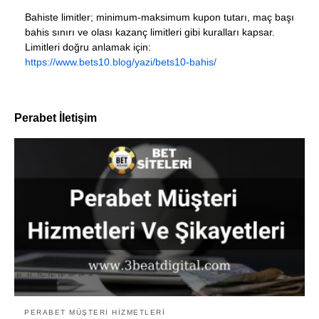
Bahiste limitler; minimum-maksimum kupon tutarı, maç başı
bahis sınırı ve olası kazanç limitleri gibi kuralları kapsar.
Limitleri doğru anlamak için:
https://www.bets10.blog/yazi/bets10-bahis/
Perabet İletişim
PERABET MÜŞTERI HIZMETLERI