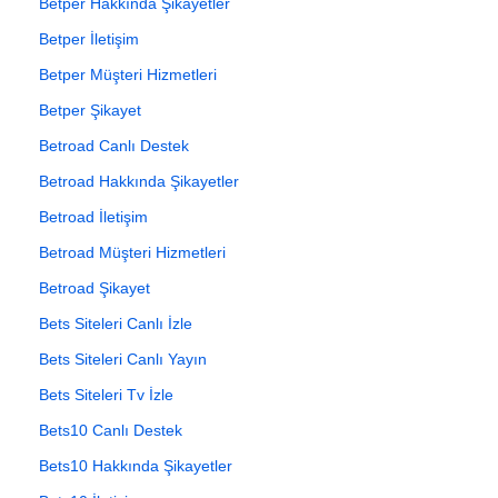
Betper Hakkında Şikayetler
Betper İletişim
Betper Müşteri Hizmetleri
Betper Şikayet
Betroad Canlı Destek
Betroad Hakkında Şikayetler
Betroad İletişim
Betroad Müşteri Hizmetleri
Betroad Şikayet
Bets Siteleri Canlı İzle
Bets Siteleri Canlı Yayın
Bets Siteleri Tv İzle
Bets10 Canlı Destek
Bets10 Hakkında Şikayetler