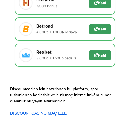
Katıl
%300 Bonus
Betroad
Katıl
4.000₺ + 1.000₺ bedava
Rexbet
Katıl
3.000₺ + 1.500₺ bedava
Discountcasino için hazırlanan bu platform, spor
tutkunlarına kesintisiz ve hızlı maç izleme imkânı sunan
güvenilir bir yayın alternatifidir.
DISCOUNTCASINO MAÇ İZLE