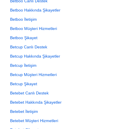
Betboo Canlı Destek
Betboo Hakkında Şikayetler
Betboo İletişim
Betboo Müşteri Hizmetleri
Betboo Şikayet
Betcup Canlı Destek
Betcup Hakkında Şikayetler
Betcup İletişim
Betcup Müşteri Hizmetleri
Betcup Şikayet
Betebet Canlı Destek
Betebet Hakkında Şikayetler
Betebet İletişim
Betebet Müşteri Hizmetleri