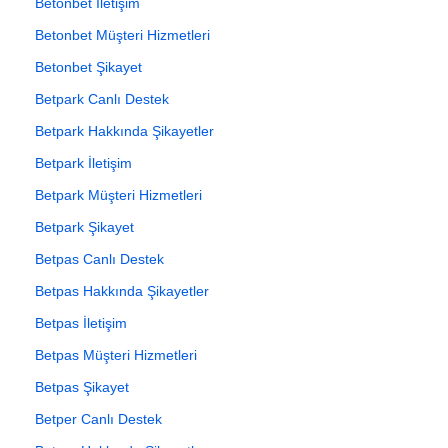
Betonbet İletişim
Betonbet Müşteri Hizmetleri
Betonbet Şikayet
Betpark Canlı Destek
Betpark Hakkında Şikayetler
Betpark İletişim
Betpark Müşteri Hizmetleri
Betpark Şikayet
Betpas Canlı Destek
Betpas Hakkında Şikayetler
Betpas İletişim
Betpas Müşteri Hizmetleri
Betpas Şikayet
Betper Canlı Destek