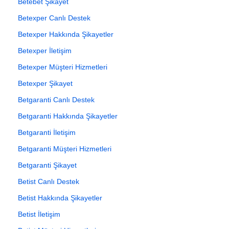
Betebet Şikayet
Betexper Canlı Destek
Betexper Hakkında Şikayetler
Betexper İletişim
Betexper Müşteri Hizmetleri
Betexper Şikayet
Betgaranti Canlı Destek
Betgaranti Hakkında Şikayetler
Betgaranti İletişim
Betgaranti Müşteri Hizmetleri
Betgaranti Şikayet
Betist Canlı Destek
Betist Hakkında Şikayetler
Betist İletişim