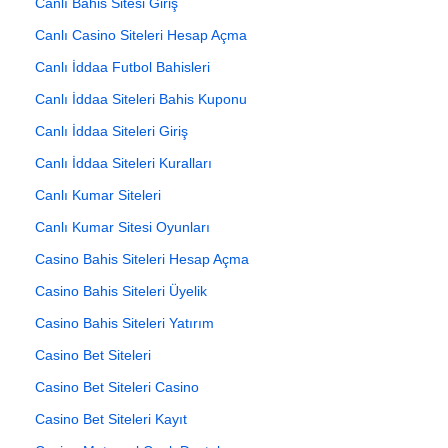
Canlı Bahis Sitesi Giriş
Canlı Casino Siteleri Hesap Açma
Canlı İddaa Futbol Bahisleri
Canlı İddaa Siteleri Bahis Kuponu
Canlı İddaa Siteleri Giriş
Canlı İddaa Siteleri Kuralları
Canlı Kumar Siteleri
Canlı Kumar Sitesi Oyunları
Casino Bahis Siteleri Hesap Açma
Casino Bahis Siteleri Üyelik
Casino Bahis Siteleri Yatırım
Casino Bet Siteleri
Casino Bet Siteleri Casino
Casino Bet Siteleri Kayıt