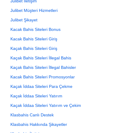
Julibet İletişim
Julibet Müşteri Hizmetleri
Julibet Şikayet
Kacak Bahis Siteleri Bonus
Kacak Bahis Siteleri Giriş
Kaçak Bahis Siteleri Giriş
Kaçak Bahis Siteleri İllegal Bahis
Kaçak Bahis Siteleri İllegal Bahisler
Kacak Bahis Siteleri Promosyonlar
Kaçak İddaa Siteleri Para Çekme
Kaçak İddaa Siteleri Yatırım
Kaçak İddaa Siteleri Yatırım ve Çekim
Klasbahis Canlı Destek
Klasbahis Hakkında Şikayetler