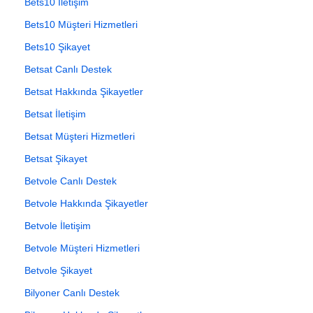
Bets10 İletişim
Bets10 Müşteri Hizmetleri
Bets10 Şikayet
Betsat Canlı Destek
Betsat Hakkında Şikayetler
Betsat İletişim
Betsat Müşteri Hizmetleri
Betsat Şikayet
Betvole Canlı Destek
Betvole Hakkında Şikayetler
Betvole İletişim
Betvole Müşteri Hizmetleri
Betvole Şikayet
Bilyoner Canlı Destek