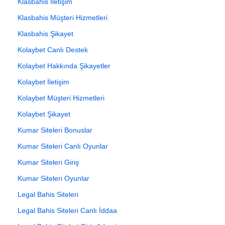
Klasbahis İletişim
Klasbahis Müşteri Hizmetleri
Klasbahis Şikayet
Kolaybet Canlı Destek
Kolaybet Hakkında Şikayetler
Kolaybet İletişim
Kolaybet Müşteri Hizmetleri
Kolaybet Şikayet
Kumar Siteleri Bonuslar
Kumar Siteleri Canlı Oyunlar
Kumar Siteleri Giriş
Kumar Siteleri Oyunlar
Legal Bahis Siteleri
Legal Bahis Siteleri Canlı İddaa