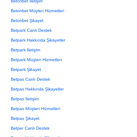
Betonbet İletişim
Betonbet Müşteri Hizmetleri
Betonbet Şikayet
Betpark Canlı Destek
Betpark Hakkında Şikayetler
Betpark İletişim
Betpark Müşteri Hizmetleri
Betpark Şikayet
Betpas Canlı Destek
Betpas Hakkında Şikayetler
Betpas İletişim
Betpas Müşteri Hizmetleri
Betpas Şikayet
Betper Canlı Destek