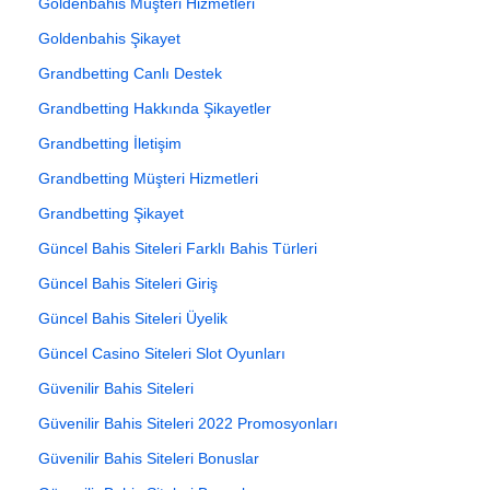
Goldenbahis Müşteri Hizmetleri
Goldenbahis Şikayet
Grandbetting Canlı Destek
Grandbetting Hakkında Şikayetler
Grandbetting İletişim
Grandbetting Müşteri Hizmetleri
Grandbetting Şikayet
Güncel Bahis Siteleri Farklı Bahis Türleri
Güncel Bahis Siteleri Giriş
Güncel Bahis Siteleri Üyelik
Güncel Casino Siteleri Slot Oyunları
Güvenilir Bahis Siteleri
Güvenilir Bahis Siteleri 2022 Promosyonları
Güvenilir Bahis Siteleri Bonuslar