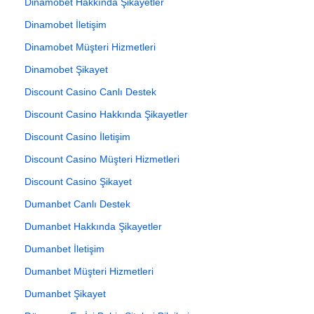
Dinamobet Hakkında Şikayetler
Dinamobet İletişim
Dinamobet Müşteri Hizmetleri
Dinamobet Şikayet
Discount Casino Canlı Destek
Discount Casino Hakkında Şikayetler
Discount Casino İletişim
Discount Casino Müşteri Hizmetleri
Discount Casino Şikayet
Dumanbet Canlı Destek
Dumanbet Hakkında Şikayetler
Dumanbet İletişim
Dumanbet Müşteri Hizmetleri
Dumanbet Şikayet