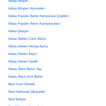
İddaa İletişim
İddaa Müşteri Hizmetleri
İddaa Popüler Bahis Kampanya Çeşitleri
İddaa Popüler Bahis Kampanyaları
İddaa Şikayet
İddaa Siteleri Canlı Bahis
İddaa Siteleri Hesap Açma
İddaa Siteleri Kayıt
İddaa Siteleri Üyelik
İddaa Sitesi Bahis Yap
İddaa Sitesi Hızlı Bahis
İlbet Canlı Destek
İlbet Hakkında Şikayetler
İlbet İletişim