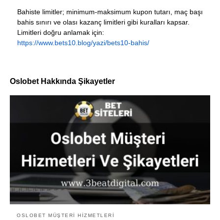
Bahiste limitler; minimum-maksimum kupon tutarı, maç başı
bahis sınırı ve olası kazanç limitleri gibi kuralları kapsar.
Limitleri doğru anlamak için:
https://www.bets10.blog/yazi/bets10-bahis/
Oslobet Hakkında Şikayetler
OSLOBET MÜŞTERI HIZMETLERI