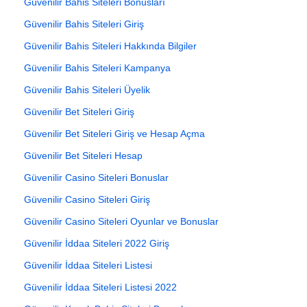
Güvenilir Bahis Siteleri Bonusları
Güvenilir Bahis Siteleri Giriş
Güvenilir Bahis Siteleri Hakkında Bilgiler
Güvenilir Bahis Siteleri Kampanya
Güvenilir Bahis Siteleri Üyelik
Güvenilir Bet Siteleri Giriş
Güvenilir Bet Siteleri Giriş ve Hesap Açma
Güvenilir Bet Siteleri Hesap
Güvenilir Casino Siteleri Bonuslar
Güvenilir Casino Siteleri Giriş
Güvenilir Casino Siteleri Oyunlar ve Bonuslar
Güvenilir İddaa Siteleri 2022 Giriş
Güvenilir İddaa Siteleri Listesi
Güvenilir İddaa Siteleri Listesi 2022